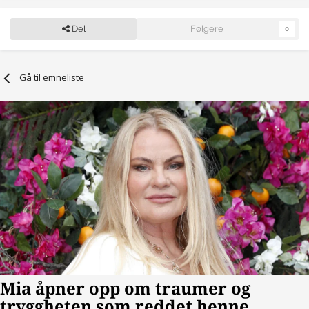
Del
Følgere
0
Gå til emneliste