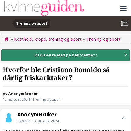
Trening og sport
»
Kosthold, kropp, trening og sport
»
Trening og sport
Vil du være med på bakrommet?
Hvorfor ble Cristiano Ronaldo så
dårlig friskarktaker?
Av AnonymBruker
13. august 2024
i
Trening og sport
AnonymBruker
#1
Skrevet
13. august 2024