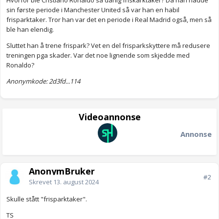
Hvorfor ble Cristiano Ronaldo så dårlig friskarktaker? Da han hadde
sin første periode i Manchester United så var han en habil
frisparktaker. Tror han var det en periode i Real Madrid også, men så
ble han elendig.
Sluttet han å trene frispark? Vet en del frisparkskyttere må redusere
treningen pga skader. Var det noe lignende som skjedde med
Ronaldo?
Anonymkode: 2d3fd...114
Videoannonse
Annonse
AnonymBruker
#2
Skrevet
13. august 2024
Skulle stått "frisparktaker".
TS