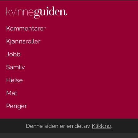
Kommentarer
Kjønnsroller
Jobb
Samliv
Helse
Mat
Penger
Denne siden er en del av
Klikk.no
.