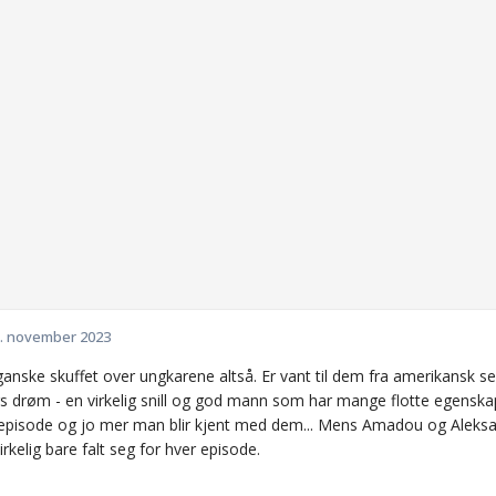
. november 2023
ganske skuffet over ungkarene altså. Er vant til dem fra amerikansk s
s drøm - en virkelig snill og god mann som har mange flotte egensk
 episode og jo mer man blir kjent med dem... Mens Amadou og Aleksander
rkelig bare falt seg for hver episode.