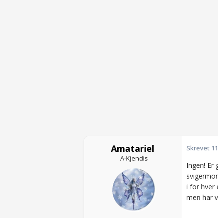
Amatariel
Skrevet
11
A-Kjendis
Ingen! Er 
svigermor
i for hver
men har vi