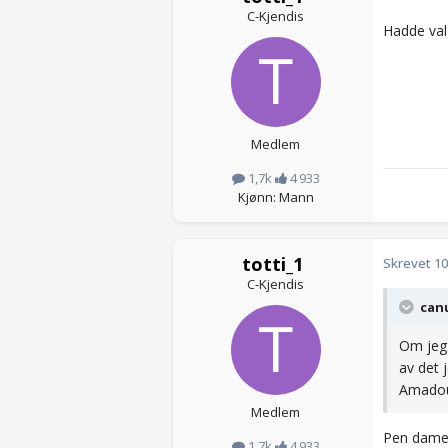
C-Kjendis
Hadde val
Medlem
1,7k
4 933
Kjønn: Mann
totti_1
Skrevet
10
C-Kjendis
canu
Om jeg 
av det 
Amadou 
Medlem
Pen dame, 
1,7k
4 933