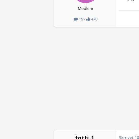
Medlem
197
470
totti_1
Skrevet
10