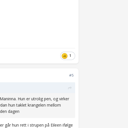
1
#5
Maninna. Hun er utrolig pen, og virker
ordan hun taklet krangelen mellom
n den dagen
r går hun rett i strupen på Eileen ifølge