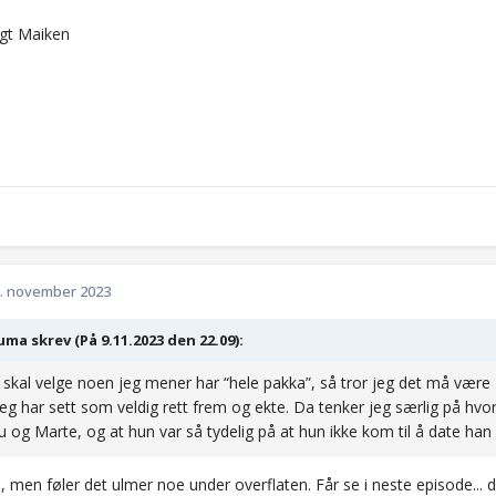
gt Maiken
. november 2023
ma skrev (På 9.11.2023 den 22.09):
skal velge noen jeg mener har “hele pakka”, så tror jeg det må være 
jeg har sett som veldig rett frem og ekte. Da tenker jeg særlig på hv
og Marte, og at hun var så tydelig på at hun ikke kom til å date ha
men føler det ulmer noe under overflaten. Får se i neste episode... de