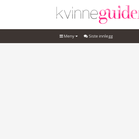
Meny
Siste innlegg