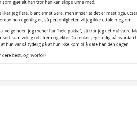
 som gjør alt han tror han kan slippe unna med.
 liker jeg flere, blant annet Sara, men innser at det er mest pga. utseen
ordan hun egentlig er, så personligheten vil jeg ikke uttale meg om.
al velge noen jeg mener har “hele pakka”, så tror jeg det må være Man
ar sett som veldig rett frem og ekte. Da tenker jeg særlig på hvorda
at hun var så tydelig på at hun ikke kom til å date han den dagen.
r dere best, og hvorfor?