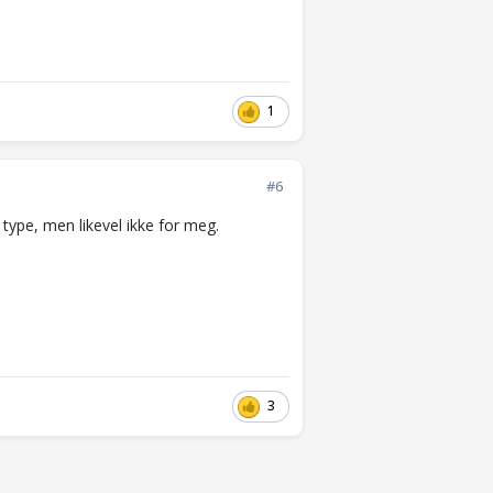
1
#6
ype, men likevel ikke for meg.
3