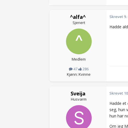
^alfa^
Skrevet
9.
Sjenert
Hadde aldr
Medlem
47
286
Kjønn: Kvinne
Sveija
Skrevet
10
Husvarm
Hadde et d
seg, hun 
hun har n
Om jeg MÅT