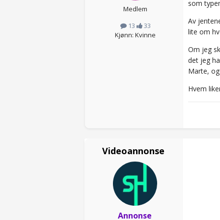
som typen
Medlem
Av jentene
13
33
lite om hv
Kjønn: Kvinne
Om jeg sk
det jeg h
Marte, og 
Hvem like
Videoannonse
Annonse