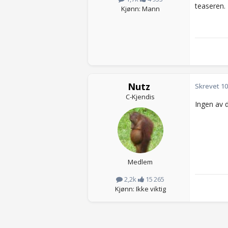
teaseren.
Kjønn: Mann
Nutz
Skrevet
10
C-Kjendis
Ingen av 
Medlem
2,2k
15 265
Kjønn: Ikke viktig