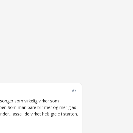
#7
esonger som virkelig virker som
aper. Som man bare blir mer og mer glad
... assa.. de virket helt greie i starten,