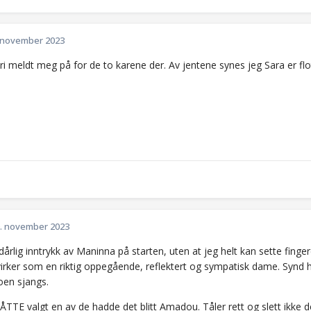
 november 2023
i meldt meg på for de to karene der. Av jentene synes jeg Sara er flo
. november 2023
årlig inntrykk av Maninna på starten, uten at jeg helt kan sette finger
virker som en riktig oppegående, reflektert og sympatisk dame. Synd 
oen sjangs.
TE valgt en av de hadde det blitt Amadou. Tåler rett og slett ikke de