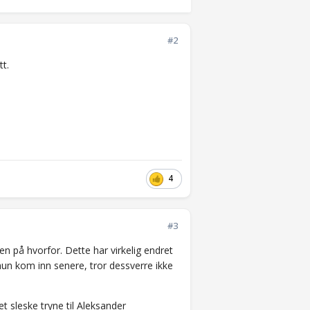
#2
tt.
4
#3
en på hvorfor. Dette har virkelig endret
hun kom inn senere, tror dessverre ikke
t sleske tryne til Aleksander