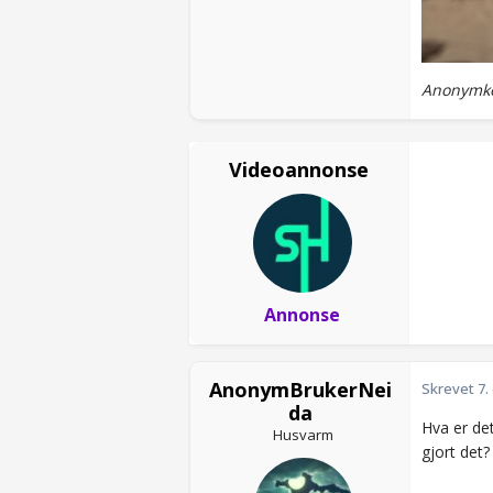
Anonymko
Videoannonse
Annonse
AnonymBrukerNei
Skrevet
7.
da
Hva er det
Husvarm
gjort det?