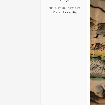
14,3m
27 396 449
Kjønn: Ikke viktig