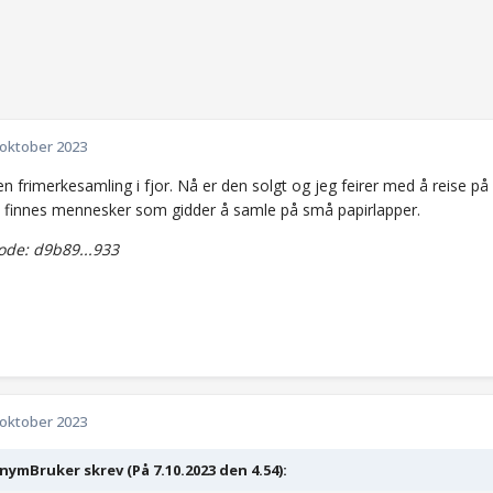
 oktober 2023
en frimerkesamling i fjor. Nå er den solgt og jeg feirer med å reise på lu
 finnes mennesker som gidder å samle på små papirlapper.
de: d9b89...933
 oktober 2023
ymBruker skrev (På 7.10.2023 den 4.54):