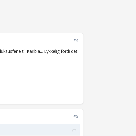
#4
ksusferie til Karibia... Lykkelig fordi det
#5