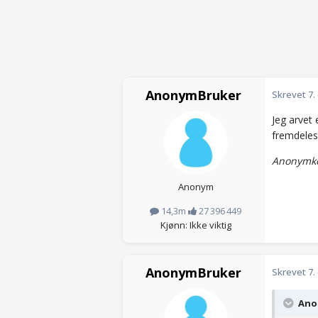
AnonymBruker
Skrevet
7.
Jeg arvet 
fremdeles
Anonymko
Anonym
14,3m
27 396 449
Kjønn: Ikke viktig
AnonymBruker
Skrevet
7.
Anon