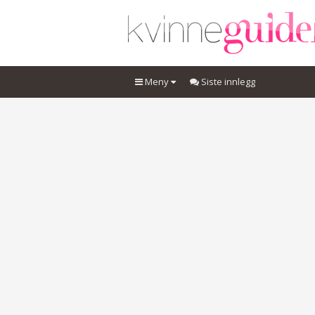
Meny
Siste innlegg