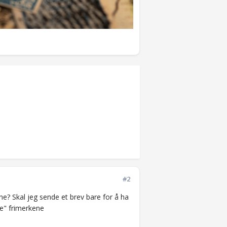
#2
ne? Skal jeg sende et brev bare for å ha
re" frimerkene