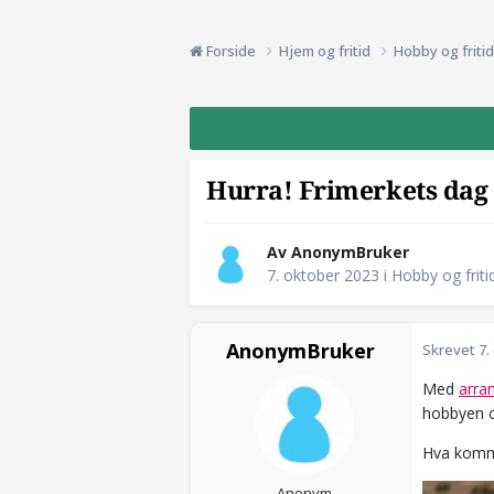
Forside
Hjem og fritid
Hobby og friti
Hurra! Frimerkets dag 
Av AnonymBruker
7. oktober 2023
i
Hobby og friti
AnonymBruker
Skrevet
7.
Med
arra
hobbyen o
Hva kommer
Anonym