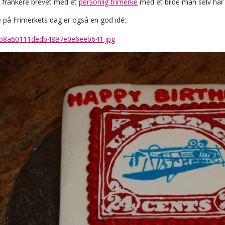
frankere brevet med et
personlig frimerke
med et bilde man selv har 
 på Frimerkets dag er også en god idé: