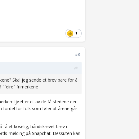
1
#3
rkene? Skal jeg sende et brev bare for å
å "feire" frimerkene
erkemiljøet er et av de få stedene der
 fordel for folk som føler at årene går
 få et koselig, håndskrevet brev i
-ords-melding på Snapchat. Dessuten kan