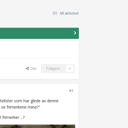
All aktivitet
Del
Følgere
0
#1
latelister som har glede av denne
g se frimerkene mine?"
frimerker ...?