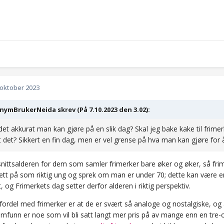
 oktober 2023
ymBrukerNeida skrev (På 7.10.2023 den 3.02):
det akkurat man kan gjøre på en slik dag? Skal jeg bake kake til frime
t det? Sikkert en fin dag, men er vel grense på hva man kan gjøre for 
ittsalderen for dem som samler frimerker bare øker og øker, så frim
sett på som riktig ung og sprek om man er under 70; dette kan være en
ort, og Frimerkets dag setter derfor alderen i riktig perspektiv.
ordel med frimerker er at de er svært så analoge og nostalgiske, og å
mfunn er noe som vil bli satt langt mer pris på av mange enn en tre