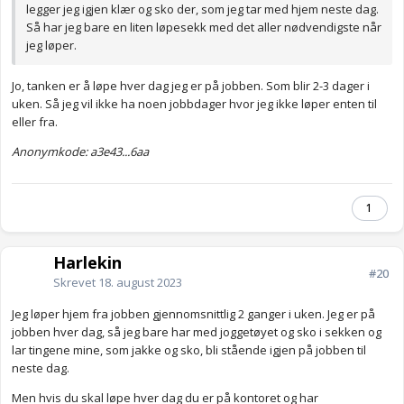
legger jeg igjen klær og sko der, som jeg tar med hjem neste dag.
Så har jeg bare en liten løpesekk med det aller nødvendigste når
jeg løper.
Jo, tanken er å løpe hver dag jeg er på jobben. Som blir 2-3 dager i
uken. Så jeg vil ikke ha noen jobbdager hvor jeg ikke løper enten til
eller fra.
Anonymkode: a3e43...6aa
1
Harlekin
#20
Skrevet
18. august 2023
Jeg løper hjem fra jobben gjennomsnittlig 2 ganger i uken. Jeg er på
jobben hver dag, så jeg bare har med joggetøyet og sko i sekken og
lar tingene mine, som jakke og sko, bli stående igjen på jobben til
neste dag.
Men hvis du skal løpe hver dag du er på kontoret og har