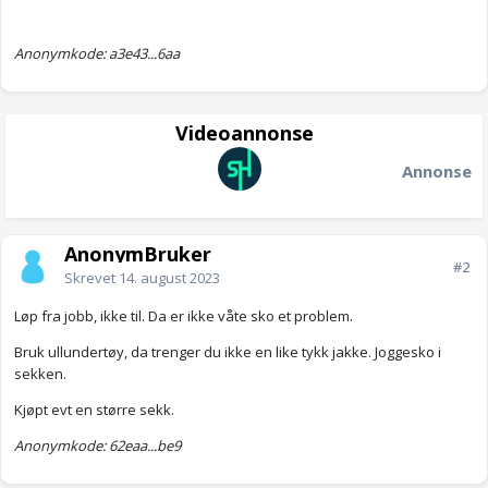
Anonymkode: a3e43...6aa
Videoannonse
Annonse
AnonymBruker
#2
Skrevet
14. august 2023
Løp fra jobb, ikke til. Da er ikke våte sko et problem.
Bruk ullundertøy, da trenger du ikke en like tykk jakke. Joggesko i
sekken.
Kjøpt evt en større sekk.
Anonymkode: 62eaa...be9