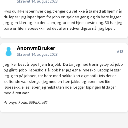
Skrevet
14. august 2023
Hvis du ikke løper hver dag, trenger du vel ikke å ta med alt hjem når
du løper? Jeg løper hjem fra jobb en sjelden gang, og da bare legger
jeg igjen klær og sko der, som jeg tar med hjem neste dag. Så har jeg
bare en liten løpesekk med det aller nødvendigste når jeg løper.
AnonymBruker
#18
Skrevet
14. august 2023
Jeg liker best å løpe hjem fra jobb. Da tar jeg med treningstøy på jobb
og går til jobb i løpesko. På jobb har jeg egne innesko. Laptop legger
jeg igjen på jobben, tar bare med nøkkelkort og mobil. Hvis det er
skiftende vær slenger jeg med en liten jakke og løper med lite
løpesekk, elles løper jeg helst uten noe. Legger løpingen til dager
med ålreit vær.
Anonymkode: 339d7...a31