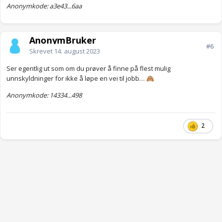
Anonymkode: a3e43...6aa
AnonymBruker
#6
Skrevet
14. august 2023
Ser egentlig ut som om du prøver å finne på flest mulig
unnskyldninger for ikke å løpe en vei til jobb…
🙈
Anonymkode: 14334...498
2