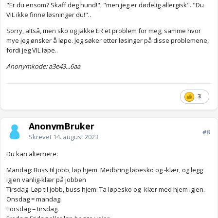
"Er du ensom? Skaff deg hund!", "men jeg er dødelig allergisk". "Du
VIL ikke finne løsninger du!"..
Sorry, altså, men sko og jakke ER et problem for meg, samme hvor
mye jeg ønsker å løpe. Jeg søker etter løsinger på disse problemene,
fordi jeg VIL løpe..
Anonymkode: a3e43...6aa
3
AnonymBruker
#8
Skrevet
14. august 2023
Du kan alternere:
Mandag: Buss til jobb, løp hjem. Medbring løpesko og -klær, og legg
igjen vanlig-klær på jobben
Tirsdag: Løp til jobb, buss hjem. Ta løpesko og -klær med hjem igjen.
Onsdag = mandag.
Torsdag = tirsdag.