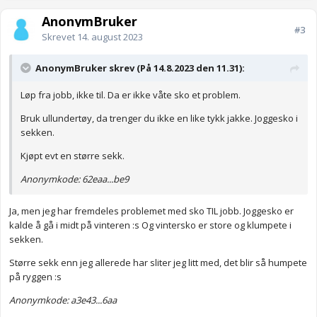
AnonymBruker
#3
Skrevet
14. august 2023
AnonymBruker skrev (På 14.8.2023 den 11.31):
Løp fra jobb, ikke til. Da er ikke våte sko et problem.
Bruk ullundertøy, da trenger du ikke en like tykk jakke. Joggesko i
sekken.
Kjøpt evt en større sekk.
Anonymkode: 62eaa...be9
Ja, men jeg har fremdeles problemet med sko TIL jobb. Joggesko er
kalde å gå i midt på vinteren :s Og vintersko er store og klumpete i
sekken.
Større sekk enn jeg allerede har sliter jeg litt med, det blir så humpete
på ryggen :s
Anonymkode: a3e43...6aa