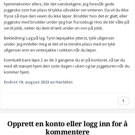
hjemmekontor ellers, blir det vanskeligere. Jeg foreslår gode
joggesko som har plass til tykke ullsokker om vinteren. Da vil du ikke
fryse så mye den veien du ikke løper. Brodder hvis det er glatt, eller
joggesko med brodder under (jeg har fra Icebug). Hvis de blir våte på
vei til jobb, setter du dem til tørk under en ovn på jobb.
Bekledning: Lag på lag. Tynn løpejakke ytterst, tykk ullgenser
under. Jeg innbiller meg at det vil ta mindre plass med en tykk
ullgenser enn en vinterjakke i sekken når du løper.
Eventuelt bare løpe 2 av de 3 gangene du er på kontoret, så tar du
med alt stæsjet hjem den siste dagen i uken og tar joggeturen når du
kommer hjem.
Endret
18. august 2023
av Harlekin
1
Opprett en konto eller logg inn for å
kommentere