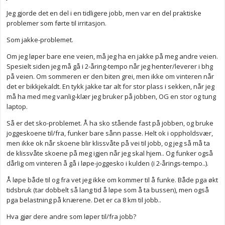
Jeg gjorde det en del i en tidligere jobb, men var en del praktiske
problemer som førte til irritasjon.
Som jakke-problemet.
Om jeg løper bare ene veien, må jeg ha en jakke på meg andre veien.
Spesielt siden jeg må gå i 2-åring-tempo når jeg henter/leverer i bhg
på veien. Om sommeren er den biten grei, men ikke om vinteren når
det er bikkjekaldt. En tykk jakke tar alt for stor plass i sekken, når jeg
må ha med meg vanlig-klær jeg bruker på jobben, OG en stor og tung
laptop.
Så er det sko-problemet. Å ha sko stående fast på jobben, og bruke
joggeskoene til/fra, funker bare sånn passe. Helt ok i oppholdsvær,
men ikke ok når skoene blir klissvåte på vei til jobb, og jeg så må ta
de klissvåte skoene på meg igjen når jeg skal hjem.. Og funker også
dårlig om vinteren å gå i løpe-joggesko i kulden (i 2-årings-tempo..).
Å løpe både til og fra vet jeg ikke om kommer til å funke. Både pga økt
tidsbruk (tar dobbelt så lang tid å løpe som å ta bussen), men også
pga belastning på knærene. Det er ca 8 km til jobb..
Hva gjør dere andre som løper til/fra jobb?