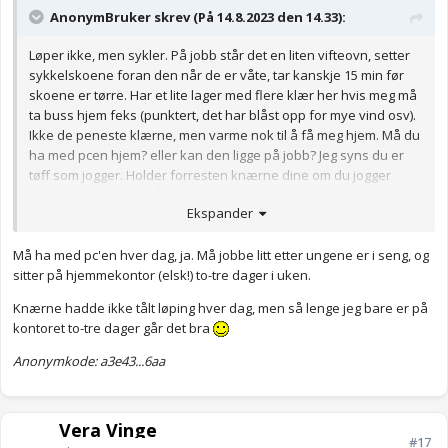
AnonymBruker skrev (På 14.8.2023 den 14.33):
Løper ikke, men sykler. På jobb står det en liten vifteovn, setter
sykkelskoene foran den når de er våte, tar kanskje 15 min før
skoene er tørre. Har et lite lager med flere klær her hvis meg må
ta buss hjem feks (punktert, det har blåst opp for mye vind osv).
Ikke de peneste klærne, men varme nok til å få meg hjem. Må du
ha med pcen hjem? eller kan den ligge på jobb? Jeg syns du er
tøff som jogger. Holder forresten knærne dine om du jogger
annenhver dag? Altså frem og tilbake mandag, tar buss tirsdag,
Ekspander
jogger onsdag osv? Evt annenhver dag sykle/jogge
Anonymkode: 8f731...cc4
Må ha med pc'en hver dag, ja. Må jobbe litt etter ungene er i seng, og
sitter på hjemmekontor (elsk!) to-tre dager i uken.
Knærne hadde ikke tålt løping hver dag, men så lenge jeg bare er på
kontoret to-tre dager går det bra
Anonymkode: a3e43...6aa
Vera Vinge
#17