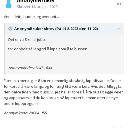
AnonymBruker
#13
Skrevet
14. august 2023
Vent, dette hadde jeg oversett...
AnonymBruker skrev (På 14.8.2023 den 11.22):
Det er ca 8 km til jobb..
tar dobbelt så lang tid å løpe som å ta bussen
Anonymkode: a3e43...6aa
Etter min mening er 8 km en temmelig ubrukelig løpedistanse. Det er
for kort til å være langt, og for langt til å være kort. Hvis det i tillegg tar
den halve tiden med buss, vil jeg heller foreslå å ta buss begge veier
og «oppspare» tid du kan bruke på løpeturer hjemme etter et mye
bedre løpeprogram.
Anonymkode: 2d064...f56