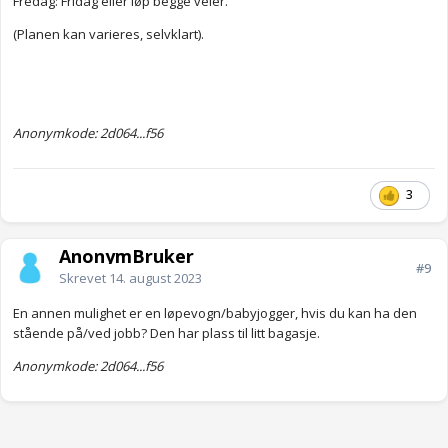
Fredag: Fridag eller løp begge veier.
(Planen kan varieres, selvklart).
Anonymkode: 2d064...f56
3
AnonymBruker
#9
Skrevet
14. august 2023
En annen mulighet er en løpevogn/babyjogger, hvis du kan ha den
stående på/ved jobb? Den har plass til litt bagasje.
Anonymkode: 2d064...f56