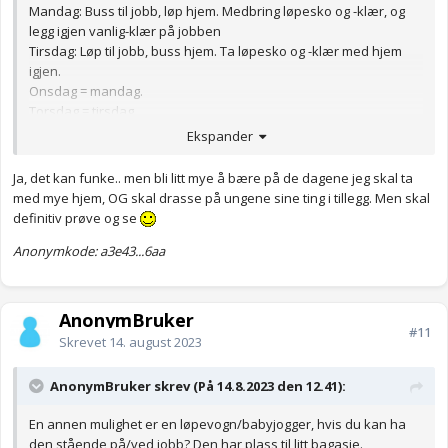
Mandag: Buss til jobb, løp hjem. Medbring løpesko og -klær, og
legg igjen vanlig-klær på jobben
Tirsdag: Løp til jobb, buss hjem. Ta løpesko og -klær med hjem
igjen.
Onsdag = mandag.
Torsdag = tirsdag.
Fredag: Fridag eller løp begge veier.
Ekspander
(Planen kan varieres, selvklart).
Ja, det kan funke.. men bli litt mye å bære på de dagene jeg skal ta
med mye hjem, OG skal drasse på ungene sine ting i tillegg. Men skal
definitiv prøve og se
Anonymkode: a3e43...6aa
Anonymkode: 2d064...f56
AnonymBruker
#11
Skrevet
14. august 2023
AnonymBruker skrev (På 14.8.2023 den 12.41):
En annen mulighet er en løpevogn/babyjogger, hvis du kan ha
den stående på/ved jobb? Den har plass til litt bagasje.