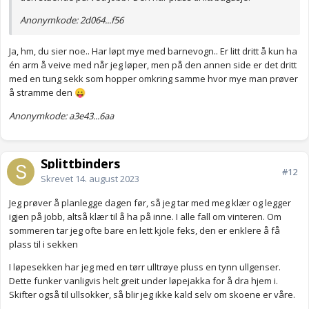
Anonymkode: 2d064...f56
Ja, hm, du sier noe.. Har løpt mye med barnevogn.. Er litt dritt å kun ha
én arm å veive med når jeg løper, men på den annen side er det dritt
med en tung sekk som hopper omkring samme hvor mye man prøver
å stramme den
😛
Anonymkode: a3e43...6aa
Splittbinders
#12
Skrevet
14. august 2023
Jeg prøver å planlegge dagen før, så jeg tar med meg klær og legger
igjen på jobb, altså klær til å ha på inne. I alle fall om vinteren. Om
sommeren tar jeg ofte bare en lett kjole feks, den er enklere å få
plass til i sekken
I løpesekken har jeg med en tørr ulltrøye pluss en tynn ullgenser.
Dette funker vanligvis helt greit under løpejakka for å dra hjem i.
Skifter også til ullsokker, så blir jeg ikke kald selv om skoene er våre.