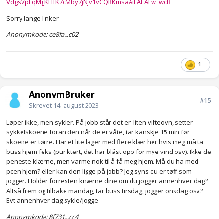
VdgsVpFqMgKFIfK7cMby7jNJv1vCQRKmsaAiFAEALw_wcB
Sorry lange linker
Anonymkode: ce8fa...c02
1
AnonymBruker
#15
Skrevet
14. august 2023
Løper ikke, men sykler. På jobb står det en liten vifteovn, setter
sykkelskoene foran den når de er våte, tar kanskje 15 min før
skoene er tørre. Har et lite lager med flere klær her hvis meg må ta
buss hjem feks (punktert, det har blåst opp for mye vind osv). Ikke de
peneste klærne, men varme nok til å få meg hjem. Må du ha med
pcen hjem? eller kan den ligge på jobb? Jeg syns du er tøff som
jogger. Holder forresten knærne dine om du jogger annenhver dag?
Altså frem og tilbake mandag, tar buss tirsdag, jogger onsdag osv?
Evt annenhver dag sykle/jogge
Anonymkode: 8f731...cc4