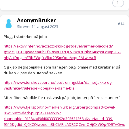
1
AnonymBruker
#14
Skrevet
14. august 2023
Plugg i skotørker på jobb
https://aktivvinter.no/accezzi-sko-og-stoevelvarmer-blackred?
gclid=Cj0KCQjwoeemBhCfARIsADR2QCv2Wa7CNkv148cpsLx9ap-G7-
hhjA_tDpgomEBbZWqfcVRxr29SmOoaAgqpEALw_wcB
Og kjøp deg løpejakke som har egen bag/lomme med karabiner så
du kan klipse den utenpå sekken
https://www.torshovsport.no/lop/treningsklar/dame/jakke-og-
vest/nike-trail-repel-lopejakke-dame-bla
Mikrofiber håndkle for rask vask på jobb, tørker på "tre sekunder"
https://www.fjellsport.no/merker/urberg/urberg-compact-towel-
85x150cm-dark-purple-339-9515?
channable=01384b6964003333392d393531358b&variantId=339-
9515&gclid=Cj0KCQjwoeemBhCfARIsADR2QCvefOHjCXVtOp4D9TAOwu