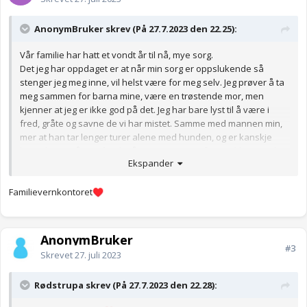
AnonymBruker skrev (På 27.7.2023 den 22.25):
Vår familie har hatt et vondt år til nå, mye sorg.
Det jeg har oppdaget er at når min sorg er oppslukende så
stenger jeg meg inne, vil helst være for meg selv. Jeg prøver å ta
meg sammen for barna mine, være en trøstende mor, men
kjenner at jeg er ikke god på det. Jeg har bare lyst til å være i
fred, gråte og savne de vi har mistet. Samme med mannen min,
mer at han tar lenger turer alene med hunden, og er kanskje
lenge borte på noe for det å sørge sammen finnes ikke naturlig
Ekspander
for oss.
Hvordan finne sammen i sorg isteden for å lahe større avstand
Familievernkontoret
mellom oss alle?
♥️
Anonymkode: d125d...8fd
AnonymBruker
#3
Skrevet
27. juli 2023
Rødstrupa skrev (På 27.7.2023 den 22.28):