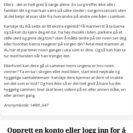
Ellers - det er helt greit å sørge alene. En sorg treffer ikke alle i
familien likt og man kan være på ulike steder i sorgprossessen uten
at det betyr at man sklir fra hverandre på andre områder i samlivet.
Kanskje du må sette av litt ekstra egentid? Få mannen til å ta barna
og så kan du kjøre deg en tur, ha høy musikk i bilen, parkere på et
stille sted og grine deg tom? Uten å måtte tenke på om noen ser deg
eller hvordan barna reagerer på sorgen din? Avtal med mannen at
du har et par timer noen ganger i uka som er dine. Og så kan han ta
tur med hunden når han trenger det.
Etterhvert kan dere gå ut sammen mens ungene er hos noen
venner? Ta en tur i skogen eller med bilen, start med nøytrale og
hyggelige samtaletemaer. Kanskje dere kjenner at dere vil snakke
om det som er trist? Og hvis ikke så er det helt greit å bare ha det
hyggelig sammen, livet skal leves videre på en eller annen måte, en
eller annen gang.
Anonymkode: 14f49...647
Opprett en konto eller logg inn for å