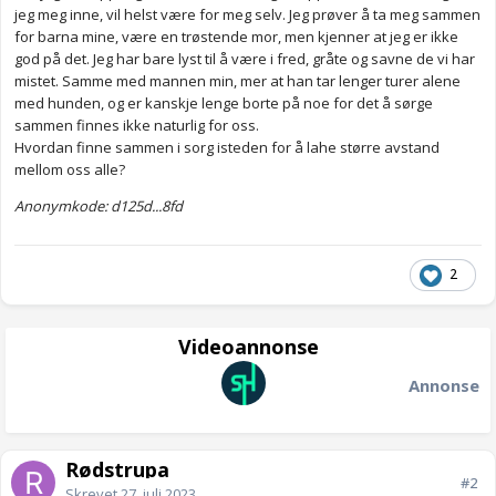
jeg meg inne, vil helst være for meg selv. Jeg prøver å ta meg sammen
for barna mine, være en trøstende mor, men kjenner at jeg er ikke
god på det. Jeg har bare lyst til å være i fred, gråte og savne de vi har
mistet. Samme med mannen min, mer at han tar lenger turer alene
med hunden, og er kanskje lenge borte på noe for det å sørge
sammen finnes ikke naturlig for oss.
Hvordan finne sammen i sorg isteden for å lahe større avstand
mellom oss alle?
Anonymkode: d125d...8fd
2
Videoannonse
Annonse
Rødstrupa
#2
Skrevet
27. juli 2023