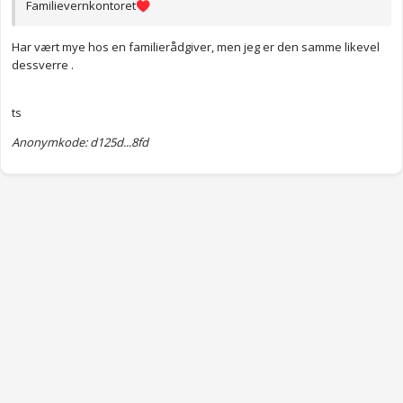
Familievernkontoret
♥️
Har vært mye hos en familierådgiver, men jeg er den samme likevel
dessverre .
ts
Anonymkode: d125d...8fd