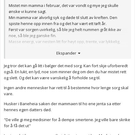
Mistet min mamma i februar, det var vondt og mye jeg skulle
ønske vi kunne sagt.
Min mamma var alvorlig syk og døde til slutt av kreften. Den
spiste henne opp innen fra og det har vært ett tøft år.
Først var sorgen uvirkelig, så ble jeg helt nummen gråt ikke av
noe, så ble jeg ganske fin.
Masse energi, var nesten litt for høyt opp, trente, var lykkelig,
jobbet og fikk huset på stell. Den siste uken har vært vanskelig
Ekspander
igjen, føler på er enormt tomrom, jeg er så uendelig trist, jeg
savner mamma, savner lukten, stemmen og til og med de
Jeg tror det kan gå litt i bølger det med sorg. Kan fort skje uforberedt
"dumme" rådene ho kom med.
også. En lukt, en lyd, noe som minner deg om den du har mistet rett
Gråter masse, men gjemmer meg for nå virker det som at alle
og slett. Og det kan være vanskelig å forholde seg til.
mener at min sorg bør være over. Det er den ikke, den er nesten
forsterket og mer vond enn noen gang.
Ingen andre mennesker har rett til å bestemme hvor lenge sorg skal
Dere som dessverre har vært igjennom noen sorger er det
vare.
vanlig at den blir forsterker igjen? Er dette fasene vi må
gjennom?
Husker i Baneheia saken der mammaen til ho ene jenta sa etter
Jeg har opplevd sorger før, jeg bare husker ikke den ekstremt
hennes egen datters død.
vonde tiden fra sorgen. Den har jeg fortrengt
"De ville gi meg medisiner for å dempe smertene. Jeg ville bare skrike
for å få det ut"