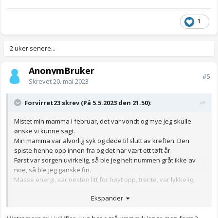
1
2 uker senere...
AnonymBruker
#5
Skrevet
20. mai 2023
Forvirret23 skrev (På 5.5.2023 den 21.50):
Mistet min mamma i februar, det var vondt og mye jeg skulle
ønske vi kunne sagt.
Min mamma var alvorlig syk og døde til slutt av kreften. Den
spiste henne opp innen fra og det har vært ett tøft år.
Først var sorgen uvirkelig, så ble jeg helt nummen gråt ikke av
noe, så ble jeg ganske fin.
Masse energi, var nesten litt for høyt opp, trente, var lykkelig,
jobbet og fikk huset på stell. Den siste uken har vært vanskelig
Ekspander
igjen, føler på er enormt tomrom, jeg er så uendelig trist, jeg
savner mamma, savner lukten, stemmen og til og med de