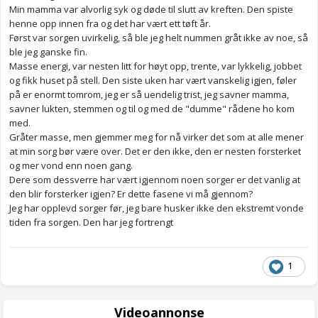
Min mamma var alvorlig syk og døde til slutt av kreften. Den spiste
henne opp innen fra og det har vært ett tøft år.
Først var sorgen uvirkelig, så ble jeg helt nummen gråt ikke av noe, så
ble jeg ganske fin.
Masse energi, var nesten litt for høyt opp, trente, var lykkelig, jobbet
og fikk huset på stell. Den siste uken har vært vanskelig igjen, føler
på er enormt tomrom, jeg er så uendelig trist, jeg savner mamma,
savner lukten, stemmen og til og med de "dumme" rådene ho kom
med.
Gråter masse, men gjemmer meg for nå virker det som at alle mener
at min sorg bør være over. Det er den ikke, den er nesten forsterket
og mer vond enn noen gang.
Dere som dessverre har vært igjennom noen sorger er det vanlig at
den blir forsterker igjen? Er dette fasene vi må gjennom?
Jeg har opplevd sorger før, jeg bare husker ikke den ekstremt vonde
tiden fra sorgen. Den har jeg fortrengt
1
Videoannonse