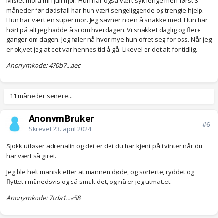
Mistet mora mi i juli ifjor. Hun har også vært syk lenge men først 3
"dumme" rådene ho kom med.
måneder før dødsfall har hun vært sengeliggende og trengte hjelp.
Gråter masse, men gjemmer meg for nå virker det som at alle
Hun har vært en super mor. Jeg savner noen å snakke med. Hun har
mener at min sorg bør være over. Det er den ikke, den er nesten
hørt på alt jeg hadde å si om hverdagen. Vi snakket daglig og flere
forsterket og mer vond enn noen gang.
ganger om dagen. Jeg føler nå hvor mye hun ofret seg for oss. Når jeg
Dere som dessverre har vært igjennom noen sorger er det
er ok,vet jeg at det var hennes tid å gå. Likevel er det alt for tidlig.
vanlig at den blir forsterker igjen? Er dette fasene vi må
gjennom?
Anonymkode: 470b7...aec
Jeg har opplevd sorger før, jeg bare husker ikke den ekstremt
vonde tiden fra sorgen. Den har jeg fortrengt
11 måneder senere...
AnonymBruker
#6
Skrevet
23. april 2024
Sjokk utløser adrenalin og det er det du har kjent på i vinter når du
har vært så giret.
Jeg ble helt manisk etter at mannen døde, og sorterte, ryddet og
flyttet i månedsvis og så smalt det, og nå er jeg utmattet.
Anonymkode: 7cda1...a58