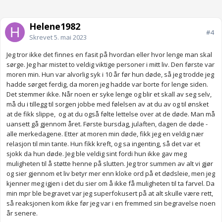
Helene1982
#4
Skrevet
5. mai 2023
Jeg tror ikke det finnes en fasit på hvordan eller hvor lenge man skal
sørge. Jeg har mistet to veldig viktige personer i mitt liv. Den første var
moren min. Hun var alvorlig syk i 10 år før hun døde, så jeg trodde jeg
hadde sørget ferdig, da moren jeg hadde var borte for lenge siden.
Det stemmer ikke. Når noen er syke lenge og blir et skall av seg selv,
må du i tillegg til sorgen jobbe med følelsen av at du av og til ønsket
at de fikk slippe, og at du også følte lettelse over at de døde. Man må
uansett gå gjennom året. Første bursdag, julaften, dagen de døde -
alle merkedagene. Etter at moren min døde, fikk jeg en veldig nær
relasjon til min tante. Hun fikk kreft, og sa ingenting, så det var et
sjokk da hun døde. Jeg ble veldig sint fordi hun ikke gav meg
muligheten til å støtte henne på slutten. Jeg tror summen av alt vi gjør
og sier gjennom et liv betyr mer enn kloke ord på et dødsleie, men jeg
kjenner meg igjen i det du sier om å ikke få muligheten til ta farvel. Da
min mpr ble begravet var jeg superfokusert på at alt skulle være rett,
så reaksjonen kom ikke før jeg var i en fremmed sin begravelse noen
år senere.