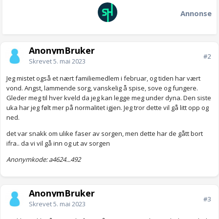
Annonse
AnonymBruker
#2
Skrevet
5. mai 2023
Jeg mistet også et nært familiemedlem i februar, og tiden har vært
vond. Angst, lammende sorg, vanskelig å spise, sove og fungere.
Gleder meg til hver kveld da jeg kan legge meg under dyna. Den siste
uka har jeg følt mer på normalitet igjen. Jeg tror dette vil gå litt opp og
ned.
det var snakk om ulike faser av sorgen, men dette har de gått bort
ifra.. da vi vil gå inn og ut av sorgen
Anonymkode: a4624...492
AnonymBruker
#3
Skrevet
5. mai 2023