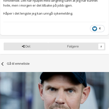
fortvilende. Det har hjulpet med langhelg sånn at jeg har kunnet
hvile, men i morgen er det tilbake på jobb igjen.
Håper i det lengste jeg kan unngå sykemelding.
4
Del
Følgere
2
Gå til emneliste