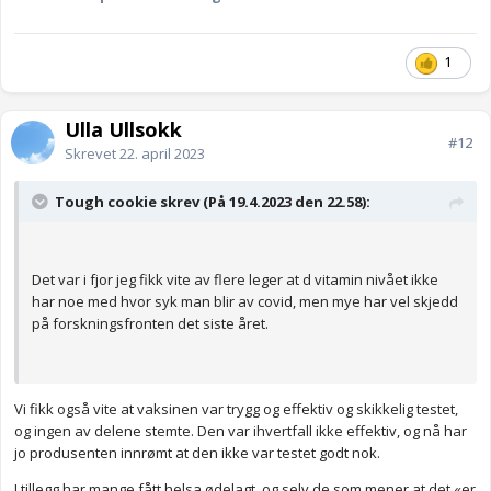
1
Ulla Ullsokk
#12
Skrevet
22. april 2023
Tough cookie skrev (På 19.4.2023 den 22.58):
Det var i fjor jeg fikk vite av flere leger at d vitamin nivået ikke
har noe med hvor syk man blir av covid, men mye har vel skjedd
på forskningsfronten det siste året.
Vi fikk også vite at vaksinen var trygg og effektiv og skikkelig testet,
og ingen av delene stemte. Den var ihvertfall ikke effektiv, og nå har
jo produsenten innrømt at den ikke var testet godt nok.
I tillegg har mange fått helsa ødelagt, og selv de som mener at det «er