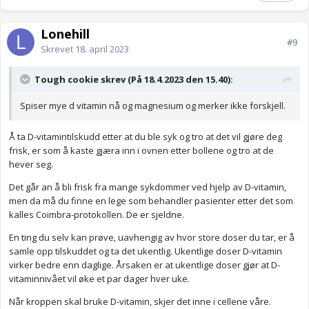
Lonehill
#9
Skrevet
18. april 2023
Tough cookie skrev (På 18.4.2023 den 15.40):
Spiser mye d vitamin nå og magnesium og merker ikke forskjell.
Å ta D-vitamintilskudd etter at du ble syk og tro at det vil gjøre deg
frisk, er som å kaste gjæra inn i ovnen etter bollene og tro at de
hever seg.
Det går an å bli frisk fra mange sykdommer ved hjelp av D-vitamin,
men da må du finne en lege som behandler pasienter etter det som
kalles Coimbra-protokollen. De er sjeldne.
En ting du selv kan prøve, uavhengig av hvor store doser du tar, er å
samle opp tilskuddet og ta det ukentlig. Ukentlige doser D-vitamin
virker bedre enn daglige. Årsaken er at ukentlige doser gjør at D-
vitaminnivået vil øke et par dager hver uke.
Når kroppen skal bruke D-vitamin, skjer det inne i cellene våre.