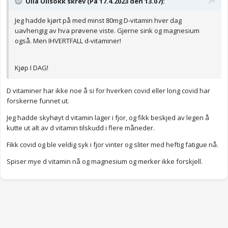
Ulla Ullsokk skrev (På 17.4.2023 den 13.07):
Jeg hadde kjørt på med minst 80mg D-vitamin hver dag
uavhengig av hva prøvene viste. Gjerne sink og magnesium
også. Men IHVERTFALL d-vitaminer!
Kjøp I DAG!
D vitaminer har ikke noe å si for hverken covid eller long covid har
forskerne funnet ut.
Jeg hadde skyhøyt d vitamin lager i fjor, og fikk beskjed av legen å
kutte ut alt av d vitamin tilskudd i flere måneder.
Fikk covid og ble veldig syk i fjor vinter og sliter med heftig fatigue nå.
Spiser mye d vitamin nå og magnesium og merker ikke forskjell.