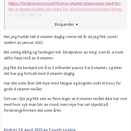
https://forskning.no/covid19-virus-vitamin-d/personer-med-for-
lite-d-vitamin-hadde-okt-risiko-for-alvorlig-koronasykdom-ifolge-
ny-studie/1986738
Ekspander
Nei, jeg hadde tatt d vitamin daglig i minst ett år da jeg fikk covid i
slutten av januar 2022.
Ble veldig dårlig og fastlegen tok blodprøver av meg som bl. a viste
altfor høyt nivå av d vitamin.
Jeg fikk da beskjed om å ta 3 måneder pause fra d vitamin, og etter
det har jeg fortsatt med d vitamin daglig.
Har det siste året slitt mye med fatigue og kognitiv svikt til tross for
gode d vitamin nivåer.
Det var i fjor jeg fikk vite av flere leger at d vitamin nivået ikke har noe
med hvor syk man blir av covid, men mye har vel skjedd på
forskningsfronten det siste året.
Endret
19. april 2023
av Tough cookie