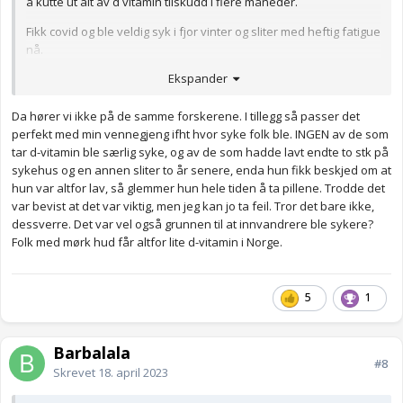
å kutte ut alt av d vitamin tilskudd i flere måneder.
Fikk covid og ble veldig syk i fjor vinter og sliter med heftig fatigue
nå.
Ekspander
Spiser mye d vitamin nå og magnesium og merker ikke forskjell.
Da hører vi ikke på de samme forskerene. I tillegg så passer det
perfekt med min vennegjeng ifht hvor syke folk ble. INGEN av de som
tar d-vitamin ble særlig syke, og av de som hadde lavt endte to stk på
sykehus og en annen sliter to år senere, enda hun fikk beskjed om at
hun var altfor lav, så glemmer hun hele tiden å ta pillene. Trodde det
var bevist at det var viktig, men jeg kan jo ta feil. Tror det bare ikke,
dessverre. Det var vel også grunnen til at innvandrere ble sykere?
Folk med mørk hud får altfor lite d-vitamin i Norge.
5
1
Barbalala
#8
Skrevet
18. april 2023