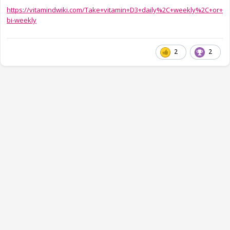
https://vitamindwiki.com/Take+vitamin+D3+daily%2C+weekly%2C+or+
bi-weekly
2
2