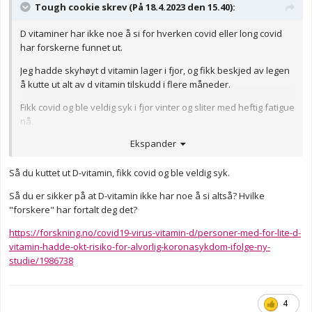
Tough cookie skrev (På 18.4.2023 den 15.40):
D vitaminer har ikke noe å si for hverken covid eller long covid
har forskerne funnet ut.
Jeg hadde skyhøyt d vitamin lager i fjor, og fikk beskjed av legen
å kutte ut alt av d vitamin tilskudd i flere måneder.
Fikk covid og ble veldig syk i fjor vinter og sliter med heftig fatigue
nå.
Ekspander
Så du kuttet ut D-vitamin, fikk covid og ble veldig syk.
Så du er sikker på at D-vitamin ikke har noe å si altså? Hvilke
"forskere" har fortalt deg det?
https://forskning.no/covid19-virus-vitamin-d/personer-med-for-lite-d-
vitamin-hadde-okt-risiko-for-alvorlig-koronasykdom-ifolge-ny-
studie/1986738
4