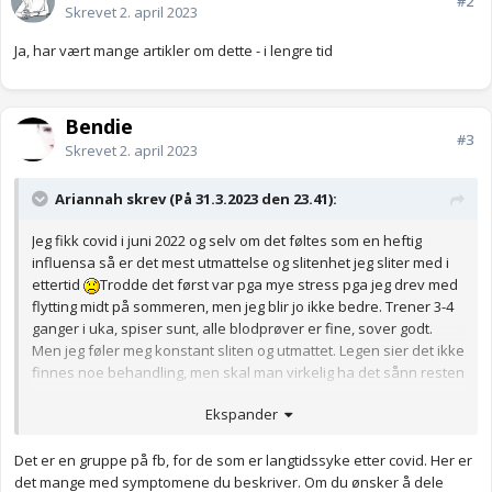
#2
Skrevet
2. april 2023
Ja, har vært mange artikler om dette - i lengre tid
Bendie
#3
Skrevet
2. april 2023
Ariannah skrev (På 31.3.2023 den 23.41):
Jeg fikk covid i juni 2022 og selv om det føltes som en heftig
influensa så er det mest utmattelse og slitenhet jeg sliter med i
ettertid
Trodde det først var pga mye stress pga jeg drev med
flytting midt på sommeren, men jeg blir jo ikke bedre. Trener 3-4
ganger i uka, spiser sunt, alle blodprøver er fine, sover godt.
Men jeg føler meg konstant sliten og utmattet. Legen sier det ikke
finnes noe behandling, men skal man virkelig ha det sånn resten
av livet?
Ekspander
Har prøvd å google men finner lite informasjon om dette, bare at
det kan ramme de som har hatt covid. Og at man må passe på å
Det er en gruppe på fb, for de som er langtidssyke etter covid. Her er
hvile mye. Klarer å jobbe 100 % men klarer ikke så mye annet.
det mange med symptomene du beskriver. Om du ønsker å dele