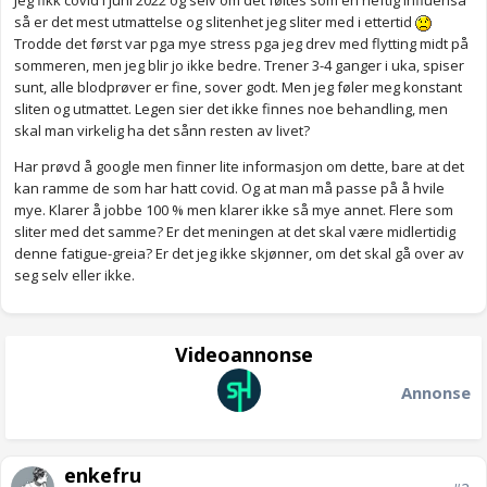
Jeg fikk covid i juni 2022 og selv om det føltes som en heftig influensa
så er det mest utmattelse og slitenhet jeg sliter med i ettertid
Trodde det først var pga mye stress pga jeg drev med flytting midt på
sommeren, men jeg blir jo ikke bedre. Trener 3-4 ganger i uka, spiser
sunt, alle blodprøver er fine, sover godt. Men jeg føler meg konstant
sliten og utmattet. Legen sier det ikke finnes noe behandling, men
skal man virkelig ha det sånn resten av livet?
Har prøvd å google men finner lite informasjon om dette, bare at det
kan ramme de som har hatt covid. Og at man må passe på å hvile
mye. Klarer å jobbe 100 % men klarer ikke så mye annet. Flere som
sliter med det samme? Er det meningen at det skal være midlertidig
denne fatigue-greia? Er det jeg ikke skjønner, om det skal gå over av
seg selv eller ikke.
Videoannonse
Annonse
enkefru