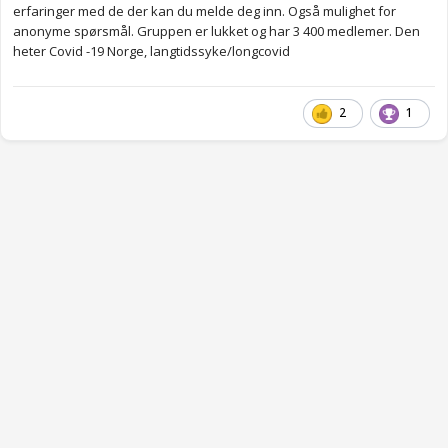
Flere som sliter med det samme? Er det meningen at det skal
erfaringer med de der kan du melde deg inn. Også mulighet for
være midlertidig denne fatigue-greia? Er det jeg ikke skjønner,
anonyme spørsmål. Gruppen er lukket og har 3 400 medlemer. Den
om det skal gå over av seg selv eller ikke.
heter Covid -19 Norge, langtidssyke/longcovid
2
1