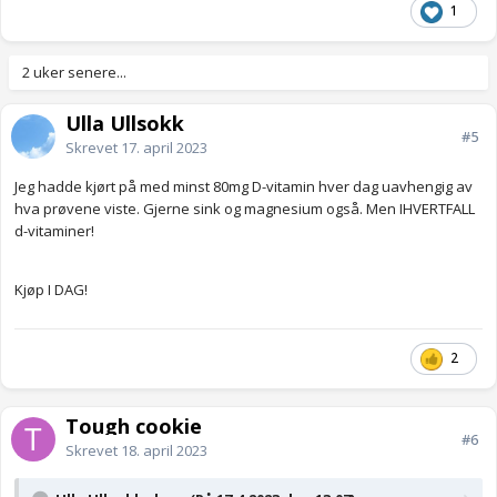
1
2 uker senere...
Ulla Ullsokk
#5
Skrevet
17. april 2023
Jeg hadde kjørt på med minst 80mg D-vitamin hver dag uavhengig av
hva prøvene viste. Gjerne sink og magnesium også. Men IHVERTFALL
d-vitaminer!
Kjøp I DAG!
2
Tough cookie
#6
Skrevet
18. april 2023