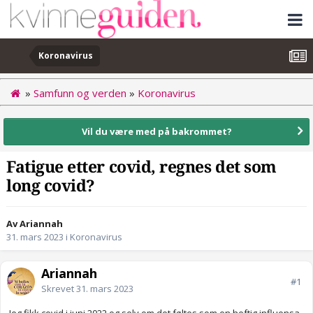
Koronavirus
»
Samfunn og verden
»
Koronavirus
Vil du være med på bakrommet?
Fatigue etter covid, regnes det som
long covid?
Av Ariannah
31. mars 2023
i
Koronavirus
Ariannah
#1
Skrevet
31. mars 2023