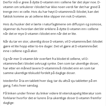
Derfor må vi greie å dytte D-vitamin inn i cellene før det skjer noe. D-
vitamin om sirkulerer i blodet har ikke noen verdi før det har greid å
trenge inn i ei celle. Hvis du har høyt D-vitaminnivå I blodet, kan det
faktisk komme av at cellene ikke slipper inn nok D-vitamin.
Hvis du husker det vi lærte i naturfagtimene om diffusjon og osmose,
skjønner du hvordan det blir enklere å dytte D-vitamin inn i cellene
når det er mye D-vitamin i blodet enn når det er lite.
Når du tar en stor, ukentlig dose D-vitamin, vil D-vitaminnivået i blodet
gjøre et lite hopp etter to-tre dager. Det vil gjøre at D-vitaminnivået
inne i cellene også øker.
Og når mer D-vitamin blir overført fra blodet til cellene, vil D-
vitaminnivået i blodet selvsagt synke. Den som tar ukentlige doser,
har etter en måned lavere D-vitaminnivå i blodet enn en som tar
samme ukentlige tilskudd fordelt på daglige doser.
Istedenfor å ta en tablett hver dag, tar du altså sju tabletter på en
gang, f.eks hver søndag.
På linken under finner du linker videre til vitenskapelig litteratur som
forklarer hvorfor det er lurere å ta ukentlige doser D-vitamin fremfor
daglige: