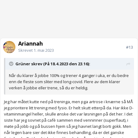
Ariannah
#13
Skrevet
1. mai 2023
Grüner skrev (På 18.4.2023 den 23.16):
Når du klarer å jobbe 100% og trener 4 ganger i uka, er du bedre
enn de fleste som sliter med long-covid. Flere av dem klarer
verken å jobbe eller trene, så du er heldig.
Jeg har måtet kutte ned på treninga, men pga artrose i knærne så MÅ
jeg prioritere litt trening med fysio. Er helt skutt etterpå da. Har ikke D-
vitaminmangel heller, skulle ønske det var løsningen på det her. I det
siste har jeg sovnet på cafè sammen med venninner (superflaut), i
møte på jobb og på bussen hjem så jeg havnet langt borti gokk. Men
når legen bare sier det ikke finnes behandling, da er det ganske