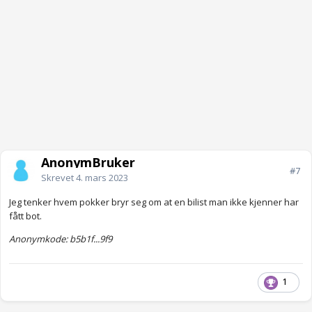
AnonymBruker
#7
Skrevet
4. mars 2023
Jeg tenker hvem pokker bryr seg om at en bilist man ikke kjenner har
fått bot.
Anonymkode: b5b1f...9f9
1