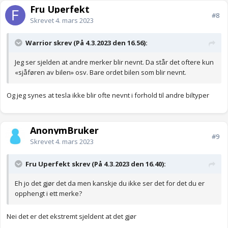
Fru Uperfekt
#8
Skrevet
4. mars 2023
Warrior skrev (På 4.3.2023 den 16.56):
Jeg ser sjelden at andre merker blir nevnt. Da står det oftere kun
«sjåføren av bilen» osv. Bare ordet bilen som blir nevnt.
Og jeg synes at tesla ikke blir ofte nevnt i forhold til andre biltyper
AnonymBruker
#9
Skrevet
4. mars 2023
Fru Uperfekt skrev (På 4.3.2023 den 16.40):
Eh jo det gjør det da men kanskje du ikke ser det for det du er
opphengt i ett merke?
Nei det er det ekstremt sjeldent at det gjør