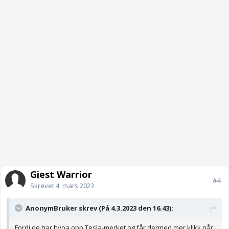
Gjest Warrior
#4
Skrevet
4. mars 2023
AnonymBruker skrev (På 4.3.2023 den 16.43):
Fordi de har hypa opp Tesla-merket og får dermed mer klikk når