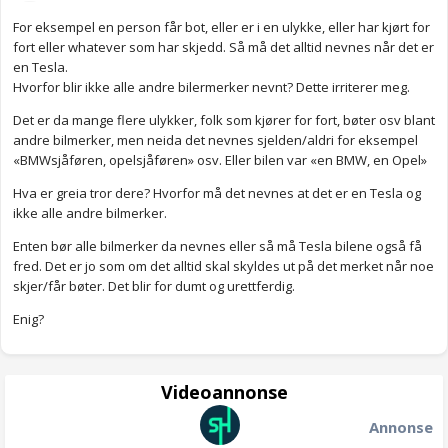
For eksempel en person får bot, eller er i en ulykke, eller har kjørt for
fort eller whatever som har skjedd. Så må det alltid nevnes når det er
en Tesla.
Hvorfor blir ikke alle andre bilermerker nevnt? Dette irriterer meg.
Det er da mange flere ulykker, folk som kjører for fort, bøter osv blant
andre bilmerker, men neida det nevnes sjelden/aldri for eksempel
«BMWsjåføren, opelsjåføren» osv. Eller bilen var «en BMW, en Opel»
Hva er greia tror dere? Hvorfor må det nevnes at det er en Tesla og
ikke alle andre bilmerker.
Enten bør alle bilmerker da nevnes eller så må Tesla bilene også få
fred. Det er jo som om det alltid skal skyldes ut på det merket når noe
skjer/får bøter. Det blir for dumt og urettferdig.
Enig?
Videoannonse
Annonse