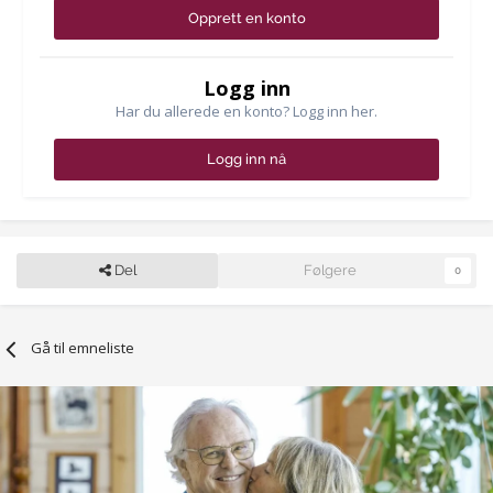
Opprett en konto
Logg inn
Har du allerede en konto? Logg inn her.
Logg inn nå
Del
Følgere
0
Gå til emneliste