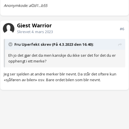
Anonymkode: af2d1...b55
Gjest Warrior
#6
Skrevet
4. mars 2023
Fru Uperfekt skrev (På 4.3.2023 den 16.40):
Eh jo det gjør det da men kanskje du ikke ser det for det du er
opphengt i ett merke?
Jeg ser sjelden at andre merker blir nevnt. Da står det oftere kun
«sjåføren av bilen» osv. Bare ordet bilen som blir nevnt.