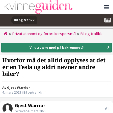
Bil og trafikk
»
Privatøkonomi og forbrukerspørsmål
»
Bil og trafikk
Vil du være med på bakrommet?
Hvorfor må det alltid opplyses at det
er en Tesla og aldri nevner andre
biler?
Av Gjest Warrior
4. mars 2023
i
Bil og trafikk
Gjest Warrior
#1
Skrevet
4. mars 2023