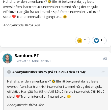
Hahaha, er den amerikansk?
Ble litt bekymret da jeg leste
🤣
overskriften, har trent 4x4 intervaller i to mnd nå og det er sjukt
effektivt. Har gått fra 6,5 km/t til 8,5 på første intervallet, 7 til 10 på
siste!
Trener intervaller 1 gang i uka.
❤️
😊
Anonymkode: fb7ca...6ce
2
1
Sandum.PT
#3
Skrevet
11. februar 2023
AnonymBruker skrev (På 11.2.2023 den 11.14):
Hahaha, er den amerikansk?
Ble litt bekymret da jeg leste
🤣
overskriften, har trent 4x4 intervaller i to mnd nå og det er sjukt
effektivt. Har gått fra 6,5 km/t til 8,5 på første intervallet, 7 til 10 på
siste!
Trener intervaller 1 gang i uka.
❤️
😊
Anonymkode: fb7ca...6ce