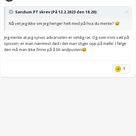
Her må man stoppe umiddelbart om man blir andpusten
🤣
Sandum.PT skrev (På 12.2.2023 den 18.20):
Nå vet jeg ikke om jeg henger helt med på hva du mente?
😅
Jeg mente at jeg synes advarselen er veldig rar. Og som ironi satt på
spissen, er man nærmest død i det man stiger opp på mølle. I følge
den må man ikke finne på å bli andpusten
😂
1