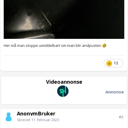
Her må man stoppe umiddelbart om man blir andpusten
🤣
12
Videoannonse
Annonse
AnonymBruker
#2
Skrevet
11. februar 2023