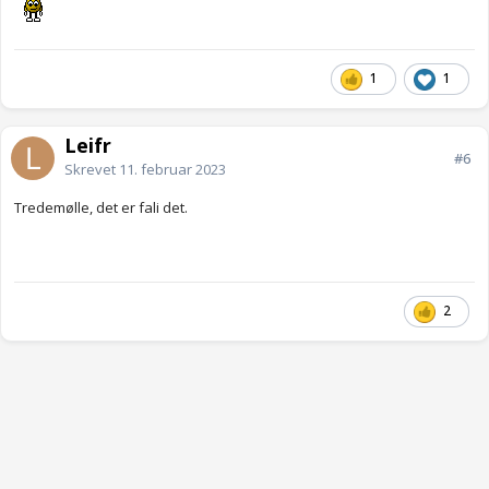
1
1
Leifr
#6
Skrevet
11. februar 2023
Tredemølle, det er fali det.
2