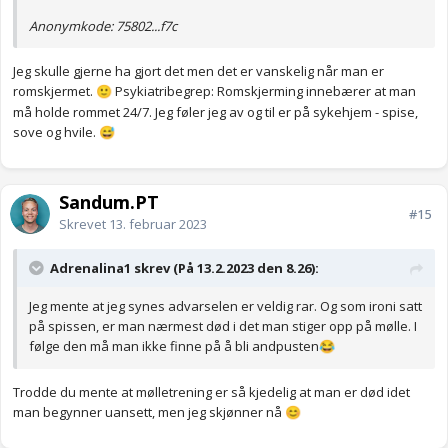
Anonymkode: 75802...f7c
Jeg skulle gjerne ha gjort det men det er vanskelig når man er
romskjermet.
Psykiatribegrep: Romskjerming innebærer at man
🙂
må holde rommet 24/7. Jeg føler jeg av og til er på sykehjem - spise,
sove og hvile.
😅
Sandum.PT
#15
Skrevet
13. februar 2023
Adrenalina1 skrev (På 13.2.2023 den 8.26):
Jeg mente at jeg synes advarselen er veldig rar. Og som ironi satt
på spissen, er man nærmest død i det man stiger opp på mølle. I
følge den må man ikke finne på å bli andpusten
😂
Trodde du mente at mølletrening er så kjedelig at man er død idet
man begynner uansett, men jeg skjønner nå
😊