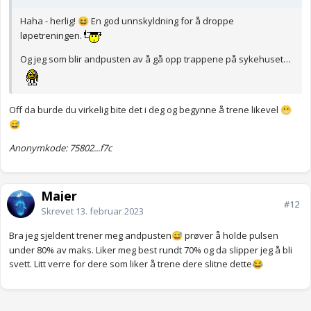
Haha - herlig!
En god unnskyldning for å droppe
😆
løpetreningen.
Og jeg som blir andpusten av å gå opp trappene på sykehuset…
Off da burde du virkelig bite det i deg og begynne å trene likevel
😬
😅
Anonymkode: 75802...f7c
Majer
#12
Skrevet
13. februar 2023
Bra jeg sjeldent trener meg andpusten
prøver å holde pulsen
😅
under 80% av maks. Liker meg best rundt 70% og da slipper jeg å bli
svett. Litt verre for dere som liker å trene dere slitne dette
😂