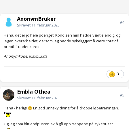
AnonymBruker
#4
Skrevet
11. februar 2023
Haha, det er jo hele poenget! Kondisen min hadde vært elendig, og
legen overarbeidet, dersom jeg hadde sykeliggjort å være "out of
breath" under cardio.
Anonymkode: f6a9b...0da
3
Embla Othea
#5
Skrevet
11. februar 2023
Haha - herlig!
En god unnskyldning for å droppe løpetreningen.
😆
Og jeg som blir andpusten av å gå opp trappene på sykehuset…