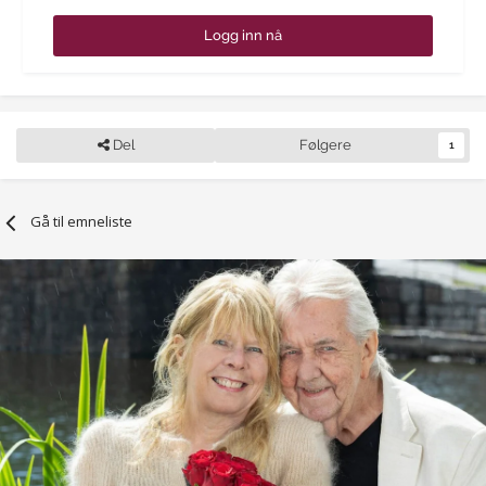
Logg inn nå
Del
Følgere
1
Gå til emneliste