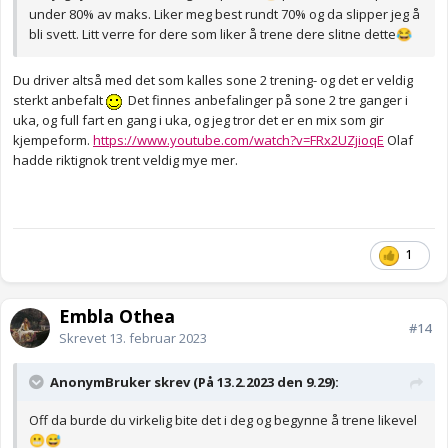
under 80% av maks. Liker meg best rundt 70% og da slipper jeg å
bli svett. Litt verre for dere som liker å trene dere slitne dette
😂
Du driver altså med det som kalles sone 2 trening- og det er veldig
sterkt anbefalt
Det finnes anbefalinger på sone 2 tre ganger i
uka, og full fart en gang i uka, og jeg tror det er en mix som gir
kjempeform.
https://www.youtube.com/watch?v=FRx2UZjioqE
Olaf
hadde riktignok trent veldig mye mer.
1
Embla Othea
#14
Skrevet
13. februar 2023
AnonymBruker skrev (På 13.2.2023 den 9.29):
Off da burde du virkelig bite det i deg og begynne å trene likevel
😬
😅