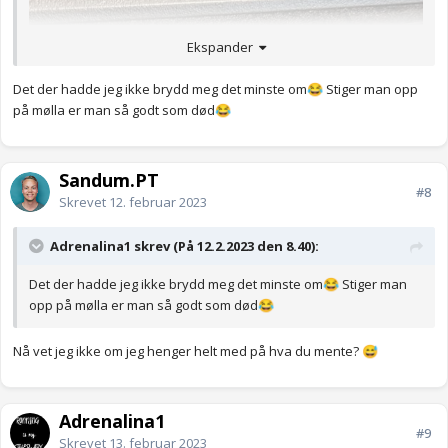
Ekspander
Det der hadde jeg ikke brydd meg det minste om
Stiger man opp
😂
på mølla er man så godt som død
😂
Sandum.PT
#8
Skrevet
12. februar 2023
Adrenalina1 skrev (På 12.2.2023 den 8.40):
Det der hadde jeg ikke brydd meg det minste om
Stiger man
😂
opp på mølla er man så godt som død
😂
Nå vet jeg ikke om jeg henger helt med på hva du mente?
😅
Adrenalina1
#9
Skrevet
13. februar 2023