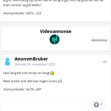
jeg er overvektig og synes det er tungt å gå, hvor lang tid tar det før
man venner seg til dette?
Anonymkode: 1d57c...c53
Videoannonse
Annonse
AnonymBruker
#2
Skrevet
24. november 2022
Like lang tid som et tau er langt
Med andre ord: det kan ingen svare på.
Anonymkode: 1ac7b...e87
1