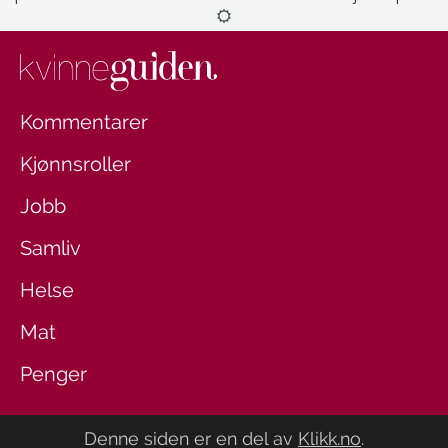
Kommentarer
Kjønnsroller
Jobb
Samliv
Helse
Mat
Penger
Denne siden er en del av
Klikk.no
.