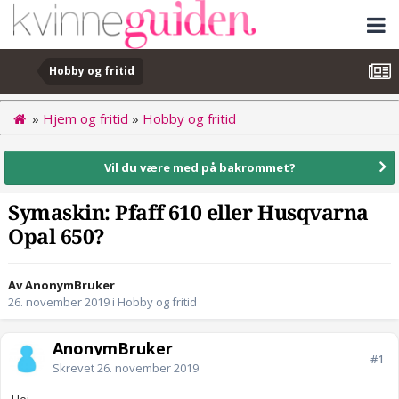
Hobby og fritid
»
Hjem og fritid
»
Hobby og fritid
Vil du være med på bakrommet?
Symaskin: Pfaff 610 eller Husqvarna
Opal 650?
Av AnonymBruker
26. november 2019
i
Hobby og fritid
AnonymBruker
#1
Skrevet
26. november 2019