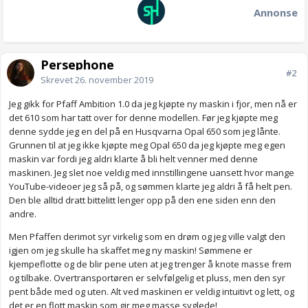
Annonse
Persephone
#2
Skrevet
26. november 2019
Jeg gikk for Pfaff Ambition 1.0 da jeg kjøpte ny maskin i fjor, men nå er
det 610 som har tatt over for denne modellen. Før jeg kjøpte meg
denne sydde jeg en del på en Husqvarna Opal 650 som jeg lånte.
Grunnen til at jeg ikke kjøpte meg Opal 650 da jeg kjøpte meg egen
maskin var fordi jeg aldri klarte å bli helt venner med denne
maskinen. Jeg slet noe veldig med innstillingene uansett hvor mange
YouTube-videoer jeg så på, og sømmen klarte jeg aldri å få helt pen.
Den ble alltid dratt bittelitt lenger opp på den ene siden enn den
andre.
Men Pfaffen derimot syr virkelig som en drøm og jeg ville valgt den
igjen om jeg skulle ha skaffet meg ny maskin! Sømmene er
kjempeflotte og de blir pene uten at jeg trenger å knote masse frem
og tilbake. Overtransportøren er selvfølgelig et pluss, men den syr
pent både med og uten. Alt ved maskinen er veldig intuitivt og lett, og
det er en flott maskin som gir meg masse syglede!