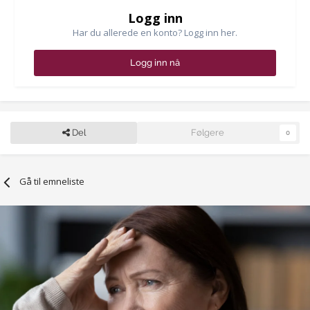
Logg inn
Har du allerede en konto? Logg inn her.
Logg inn nå
Del
Følgere
0
Gå til emneliste