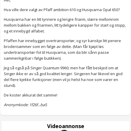
Hei,
Hva ville dere valgt av Pfaff ambition 610 og Husqvarna Opal 650?
Husqvarna har en litt tynnere og lengre friarm, større mellomrom
mellom bakken og friarmen, litt tydeligere kanpper for start og stopp,
og et innebygd alfabet.
Pfaffen har innebygget overtransportør, og syr kanskje litt penere
broderisømmer som en følge av dette. (Man får kjøpt løs
undertransportør-fot til Husqvarna, som da blir sånn passe
sammenlignbar i følge butikken).
Jeg så også på Singer Quantum 9960; men har fått beskjed om at
Singer ikke er av så god kvalitet lenger. Singeren har likevel en god
del flere kjekke funksjoner (men vil jo helst ha noe som varer en
stund).
De koster akkurat det samme!
Anonymkode: 1f26f...ba5
Videoannonse