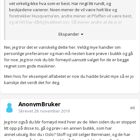
vet virkelig ikke hva som er best. Har ringt litt rundt, og
beskjedene varierer. Noen mener de vil være helt like og
foretrekker Husqvarna'en, andre mener at Pfaffen vil være best,
og at HQ har dårlig kvaliteet osv. Så mener andre at de jo er
produsert på helt samme fabrikk og at de er like gode. Jeg vet
Ekspander
ikke helt jeg, blir ikke riktig klok.
Anonymkode: 1f26f...ba5
Nei, jeg tror det er vanskelig dette her. Veldig mye handler om
personlige preferanser og man må nesten bare prøve i butikk og gå
for noe. Jeg tror nok du blir fornøyd uansett valget for de er begge
regnet som gode maskiner.
Men hvis for eksempel alfabetet er noe du hadde brukt mye så er jo
kanskje det verdt det for deg.
AnonymBruker
#8
Skrevet
28. november 2019
Jeg tror også du blir fornøyd med hver av de.
Men siden du er stoppet
litt opp på disse to, gå og prøv i en annen butikk, som har
annet utvalg. Bor du i Oslo? Stoff og stil selger Berninaer, og de har