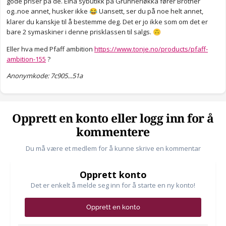
gode priser på de. Elna sybutikk på Grunnerløkka fører Brother
og..noe annet, husker ikke
Uansett, ser du på noe helt annet,
😂
klarer du kanskje til å bestemme deg. Det er jo ikke som om det er
bare 2 symaskiner i denne prisklassen til salgs.
🙃
Eller hva med Pfaff ambition
https://www.tonje.no/products/pfaff-
ambition-155
?
Anonymkode: 7c905...51a
Opprett en konto eller logg inn for å
kommentere
Du må være et medlem for å kunne skrive en kommentar
Opprett konto
Det er enkelt å melde seg inn for å starte en ny konto!
Opprett en konto