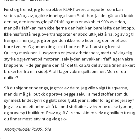
Først og fremst, jeg foretrekker KLART overtransportør som kan
settes på og av, og ikke innebygd som Pfaff har. Ja, det går an å koble
den av, den innebygde på Pfaff, og min er avkoblet 90% av tiden,
men på Pfaff kan man ikke fjerne den helt, kan bare løfte den litt opp.
Ikke misforstå meg, overtransportør er absolutt kjekt å ha, og av og til
trenges, men jeg, jeg trenger den ikke hele tiden, og den er oftest
bare i veien. Og annen ting, i mitt hode er Pfaff først og fremst
Quilting maskiner. Husqvarna er jevnt arbeidshest, med upåklagelig
styrke og jevnhet på motoren, selv lyden er vakker. Pfaff lager vakre
knappehull - de gangene den får det til, ca 2/3 del av tida (men sikkert
brukerfeil fra min side). Pfaff lager vakre quiltsømmer. Men er du
quilter?
Så du skjønner poenga, jeg tror av de to, jeg ville valgt Husqvarna,
men du må gå i butikk og prøve begge selv. Ta med stoffer som du
syr mest. Er det tynn og glatt silke, tjukk jeans, eller to lag med jersey?
Jeg ville uansett anbefalt å ta med stoffbiter av hver av disse typene,
og prøvesy i butikken. Prøv også å tre maskinen selv og hvilken treing
du finner mest lettvint og «logisk».
Anonymkode: 7c905...51a