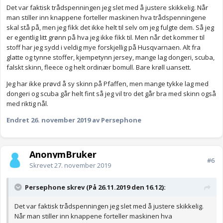
godt - og jeg synes jo det frister med en god søm, selvsagt. Vet
Det var faktisk trådspenningen jeg slet med å justere skikkelig. Når
du om Pfaffen er like sterk? Jeg har en liten drøm om å sy i skinn -
man stiller inn knappene forteller maskinen hva trådspenningene
noe Husqvarna har en spesfikk innstilling for, og dermed skal
skal stå på, men jeg fikk det ikke helt til selv om jeg fulgte dem. Så jeg
takle.
er egentlig litt grønn på hva jeg ikke fikk til. Men når det kommer til
stoff har jeg sydd i veldig mye forskjellig på Husqvarnaen. Alt fra
Anonymkode: 1f26f...ba5
glatte og tynne stoffer, kjempetynn jersey, mange lag dongeri, scuba,
falskt skinn, fleece og helt ordinær bomull. Bare krøll uansett.
Jeg har ikke prøvd å sy skinn på Pfaffen, men mange tykke lag med
dongeri og scuba går helt fint så jeg vil tro det går bra med skinn også
med riktig nål.
Endret
26. november 2019
av Persephone
AnonymBruker
#6
Skrevet
27. november 2019
Persephone skrev (På 26.11.2019 den 16.12):
Det var faktisk trådspenningen jeg slet med å justere skikkelig.
Når man stiller inn knappene forteller maskinen hva