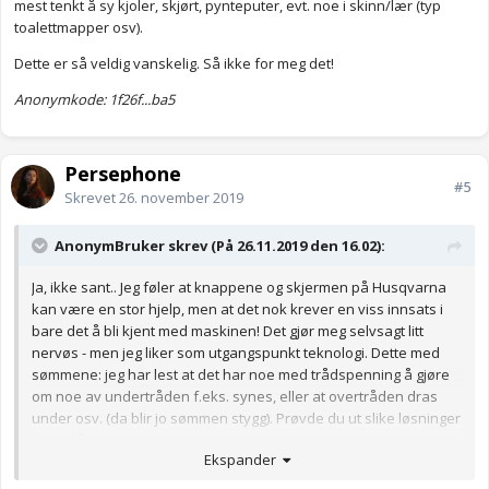
Anonymkode: 7c905...51a
mest tenkt å sy kjoler, skjørt, pynteputer, evt. noe i skinn/lær (typ
toalettmapper osv).
Dette er så veldig vanskelig. Så ikke for meg det!
Anonymkode: 1f26f...ba5
Persephone
#5
Skrevet
26. november 2019
AnonymBruker skrev (På 26.11.2019 den 16.02):
Ja, ikke sant.. Jeg føler at knappene og skjermen på Husqvarna
kan være en stor hjelp, men at det nok krever en viss innsats i
bare det å bli kjent med maskinen! Det gjør meg selvsagt litt
nervøs - men jeg liker som utgangspunkt teknologi. Dette med
sømmene: jeg har lest at det har noe med trådspenning å gjøre
om noe av undertråden f.eks. synes, eller at overtråden dras
under osv. (da blir jo sømmen stygg). Prøvde du ut slike løsninger
da du lånte din? Hva er det du har sydd i?
Ekspander
Mitt inntrykk i butikken da jeg prøvde var også at Pfaffen sydde