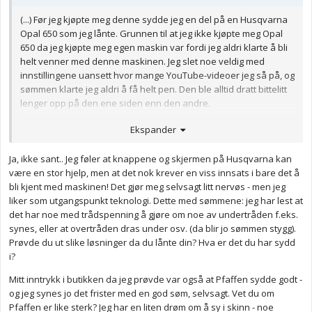
(...) Før jeg kjøpte meg denne sydde jeg en del på en Husqvarna
Opal 650 som jeg lånte. Grunnen til at jeg ikke kjøpte meg Opal
650 da jeg kjøpte meg egen maskin var fordi jeg aldri klarte å bli
helt venner med denne maskinen. Jeg slet noe veldig med
innstillingene uansett hvor mange YouTube-videoer jeg så på, og
sømmen klarte jeg aldri å få helt pen. Den ble alltid dratt bittelitt
lenger opp på den ene siden enn den andre.
Men Pfaffen derimot syr virkelig som en drøm og jeg ville valgt
Ekspander
den igjen om jeg skulle ha skaffet meg ny maskin! Sømmene er
kjempeflotte og de blir pene uten at jeg trenger å knote masse
Ja, ikke sant.. Jeg føler at knappene og skjermen på Husqvarna kan
frem og tilbake. Overtransportøren er selvfølgelig et pluss, men
være en stor hjelp, men at det nok krever en viss innsats i bare det å
den syr pent både med og uten. Alt ved maskinen er veldig
bli kjent med maskinen! Det gjør meg selvsagt litt nervøs - men jeg
intuitivt og lett, og det er en flott maskin som gir meg masse
liker som utgangspunkt teknologi. Dette med sømmene: jeg har lest at
syglede! (...)
det har noe med trådspenning å gjøre om noe av undertråden f.eks.
synes, eller at overtråden dras under osv. (da blir jo sømmen stygg).
Prøvde du ut slike løsninger da du lånte din? Hva er det du har sydd
i?
Mitt inntrykk i butikken da jeg prøvde var også at Pfaffen sydde godt -
og jeg synes jo det frister med en god søm, selvsagt. Vet du om
Pfaffen er like sterk? Jeg har en liten drøm om å sy i skinn - noe