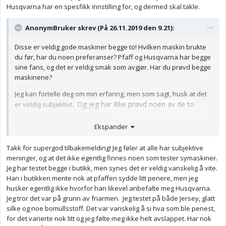
Husqvarna har en spesfikk innstilling for, og dermed skal takle.
AnonymBruker skrev (På 26.11.2019 den 9.21):
Disse er veldig gode maskiner begge to! Hvilken maskin brukte
du før, har du noen preferanser? Pfaff og Husqvarna har begge
sine fans, og det er veldig smak som avgjør. Har du prøvd begge
maskinene?
Jeg kan fortelle deg om min erfaring, men som sagt, husk at det
Og jeg har ikke prøvd noen av de to
er veldig subjektivt.
maskinene du velger i mellom.
Ekspander
(...)
Takk for supergod tilbakemelding! Jeg føler at alle har subjektive
Så du skjønner poenga, jeg tror av de to, jeg ville valgt
meninger, og at det ikke egentlig finnes noen som tester symaskiner.
Husqvarna, men du må gå i butikk og prøve begge selv. Ta med
Jeg har testet begge i butikk, men synes det er veldig vanskelig å vite.
stoffer som du syr mest. Er det tynn og glatt silke, tjukk jeans,
Han i butikken mente nok at pfaffen sydde litt penere, men jeg
eller to lag med jersey? Jeg ville uansett anbefalt å ta med
husker egentlig ikke hvorfor han likevel anbefalte meg Husqvarna.
stoffbiter av hver av disse typene, og prøvesy i butikken. Prøv
Jeg tror det var på grunn av friarmen. Jeg testet på både Jersey, glatt
også å tre maskinen selv og hvilken treing du finner mest lettvint
silke og noe bomullsstoff. Det var vanskelig å si hva som ble penest,
og «logisk».
for det varierte nok litt og jeg følte meg ikke helt avslappet. Har nok