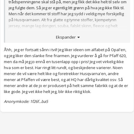
trådspenningene skal stå på, men jeg fikk det ikke helt til selv om
jeg fulgte dem. Så jeg er egentlig litt grønn på hva jeg ikke fikk til.
Men når det kommer til stoff har jeg sydd i veldig mye forskjellig
på Husqvarnaen. Alt fra glatte og tynne stoffer, kjempetynn
jersey, mange lag dongeri, scuba, falskt skinn, fleece og helt
ordinær bomull. Bare krøll uansett.
Ekspander
Jeg har ikke prøvd å sy skinn på Pfaffen, men mange tykke lag
med dongeri og scuba går helt fint så jeg vil tro det går bra med
Åhh, jeg er fortsatt sånn i tvil! Jeg liker ideen om alfabet på Opal'en,
skinn også med riktig nål.
og jeg liker den slanke fine friarmen. Jeg vurderer å gå for Pfaff 620,
men da må jeg jo ennå en tusenlapp opp i pris! Jeg vet virkelig ikke
hva som er best. Har ringt litt rundt, og beskjedene varierer. Noen
mener de vil være helt like og foretrekker Husqvarna'en, andre
mener at Pfaffen vil være best, og at HQ har dårlig kvalitet osv. Så
mener andre at de jo er produsert på helt samme fabrikk og at de er
like gode. Jeg vet ikke helt jeg, blir ikke riktig klok.
Anonymkode: 1f26f...ba5