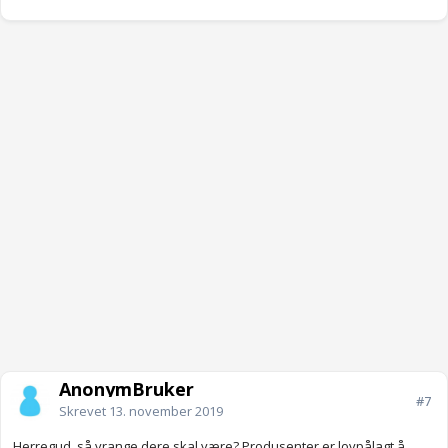
AnonymBruker
#7
Skrevet
13. november 2019
Herregud, så vrange dere skal være? Produsenter er lovpålagt å