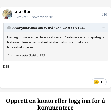
ajarRun
#10
Skrevet
13. november 2019
AnonymBruker skrev (På 13.11.2019 den 18.53):
Herregud, så vrange dere skal være? Produsenter er lovpålagt å
tilskrive bileiere ved sikkerhetsfeil f.eks., som Takata-
tilbakekallingene.
Anonymkode: 0c564...353
DSB
1
Opprett en konto eller logg inn for å
kommentere