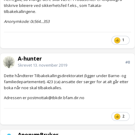
tilskrive bileiere ved sikkerhetsfeil f.eks., som Takata-
tilbakekallingene.
Anonymkode: 0c564...353
1
A-hunter
#8
Skrevet
13. november 2019
Dette håndterer Tilbakekallingsdirektoratet (ligger under Barne- og
familiedepartementet). 423 (ca) ansatte der sørger for at alt går etter
boka når noe skal tilbakekalles.
Adressen er
postmottak@tbkdir.bfam.dir.no
2
AnonymBruker