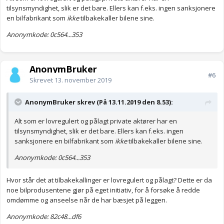
tilsynsmyndighet, slik er det bare. Ellers kan f.eks. ingen sanksjonere
en bilfabrikant som
ikke
tilbakekaller bilene sine.
Anonymkode: 0c564...353
AnonymBruker
#6
Skrevet
13. november 2019
AnonymBruker skrev (På 13.11.2019 den 8.53):
Alt som er lovregulert og pålagt private aktører har en
tilsynsmyndighet, slik er det bare. Ellers kan f.eks. ingen
sanksjonere en bilfabrikant som
ikke
tilbakekaller bilene sine.
Anonymkode: 0c564...353
Hvor står det at tilbakekallinger er lovregulert og pålagt? Dette er da
noe bilprodusentene gjør på eget initiativ, for å forsøke å redde
omdømme og anseelse når de har bæsjet på leggen.
Anonymkode: 82c48...df6