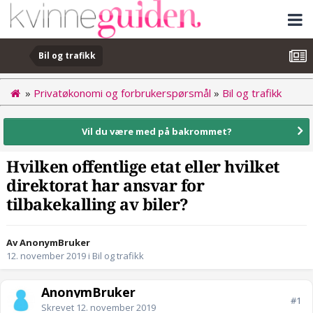
Bil og trafikk
»
Privatøkonomi og forbrukerspørsmål
»
Bil og trafikk
Vil du være med på bakrommet?
Hvilken offentlige etat eller hvilket
direktorat har ansvar for
tilbakekalling av biler?
Av AnonymBruker
12. november 2019
i
Bil og trafikk
AnonymBruker
#1
Skrevet
12. november 2019