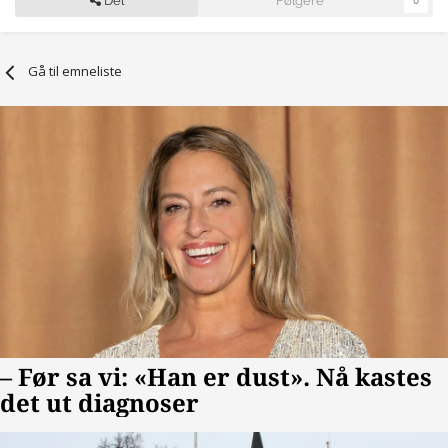
Del
Følgere
0
Gå til emneliste