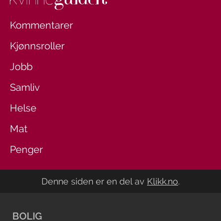
Kommentarer
Kjønnsroller
Jobb
Samliv
Helse
Mat
Penger
Denne siden er en del av
Klikk.no
.
BOLIG