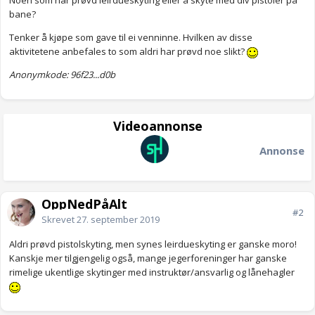
Noen som har prøvd leirdueskyting eller å skyte med div pistoler på
bane?
Tenker å kjøpe som gave til ei venninne. Hvilken av disse
aktivitetene anbefales to som aldri har prøvd noe slikt?
Anonymkode: 96f23...d0b
Videoannonse
Annonse
OppNedPåAlt
#2
Skrevet
27. september 2019
Aldri prøvd pistolskyting, men synes leirdueskyting er ganske moro!
Kanskje mer tilgjengelig også, mange jegerforeninger har ganske
rimelige ukentlige skytinger med instruktør/ansvarlig og lånehagler