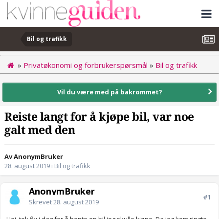
Bil og trafikk
»
Privatøkonomi og forbrukerspørsmål
»
Bil og trafikk
Vil du være med på bakrommet?
Reiste langt for å kjøpe bil, var noe
galt med den
Av AnonymBruker
28. august 2019
i
Bil og trafikk
AnonymBruker
#1
Skrevet
28. august 2019