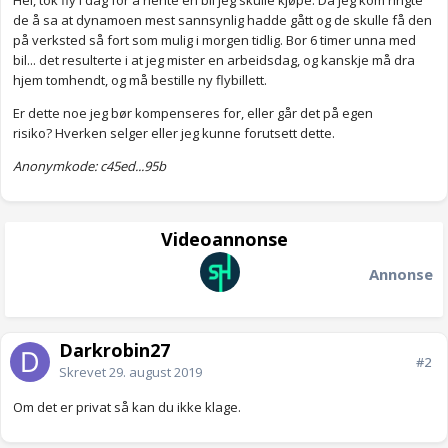
Hei, tok fly i dag for å hente en bil jeg skulle kjøpe. Da jeg kom ringte
de å sa at dynamoen mest sannsynlig hadde gått og de skulle få den
på verksted så fort som mulig i morgen tidlig. Bor 6 timer unna med
bil... det resulterte i at jeg mister en arbeidsdag, og kanskje må dra
hjem tomhendt, og må bestille ny flybillett.
Er dette noe jeg bør kompenseres for, eller går det på egen
risiko? Hverken selger eller jeg kunne forutsett dette.
Anonymkode: c45ed...95b
Videoannonse
Annonse
Darkrobin27
#2
Skrevet
29. august 2019
Om det er privat så kan du ikke klage.