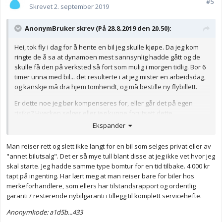
#5
Skrevet
2. september 2019
AnonymBruker skrev (På 28.8.2019 den 20.50):
Hei, tok fly i dag for å hente en bil jeg skulle kjøpe. Da jeg kom
ringte de å sa at dynamoen mest sannsynlig hadde gått og de
skulle få den på verksted så fort som mulig i morgen tidlig. Bor 6
timer unna med bil... det resulterte i at jeg mister en arbeidsdag,
og kanskje må dra hjem tomhendt, og må bestille ny flybillett.
Er dette noe jeg bør kompenseres for, eller går det på egen
risiko? Hverken selger eller jeg kunne forutsett dette.
Ekspander
Anonymkode: c45ed...95b
Man reiser rett og slett ikke langt for en bil som selges privat eller av
"annet bilutsalg". Det er så mye tull blant disse at jeg ikke vet hvor jeg
skal starte. Jeg hadde samme type bomtur for en tid tilbake. 4.000 kr
tapt på ingenting. Har lært meg at man reiser bare for biler hos
merkeforhandlere, som ellers har tilstandsrapport og ordentlig
garanti / resterende nybilgaranti i tillegg til komplett servicehefte.
Anonymkode: a1d5b...433