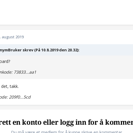
. august 2019
ymBruker skrev (På 10.8.2019 den 20.32):
oard?
kode: 73833...aa1
 det, takk.
de: 209f0...5cd
ett en konto eller logg inn for å komme
Du må være et medlem for å kunne skrive en kommentar