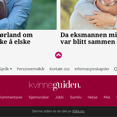
Språk
Personvernvilkår
Kontakt oss
Informasjonskapsler
Kommentarer
Kjønnsroller
Jobb
Samliv
Helse
Mat
Denne siden er en del av
Klikk.no
.