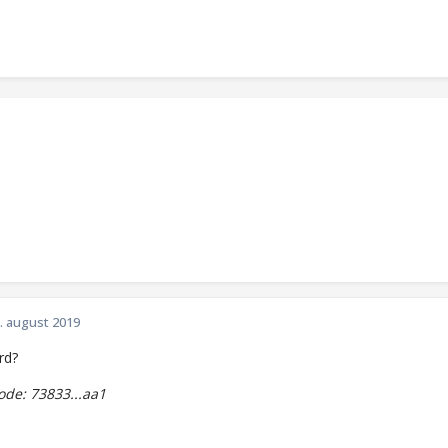
. august 2019
rd?
de: 73833...aa1