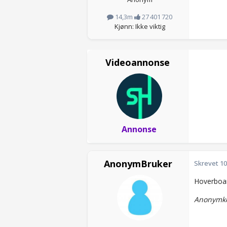
14,3m
27 401 720
Kjønn: Ikke viktig
Videoannonse
Annonse
AnonymBruker
Skrevet
10
Hoverboa
Anonymko