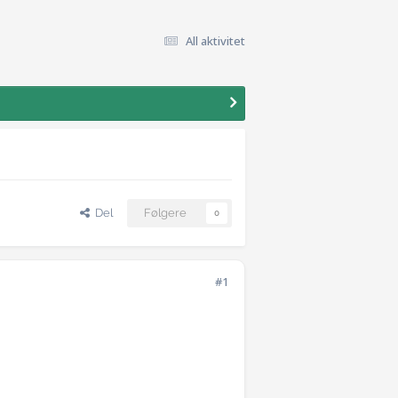
All aktivitet
Del
Følgere
0
#1