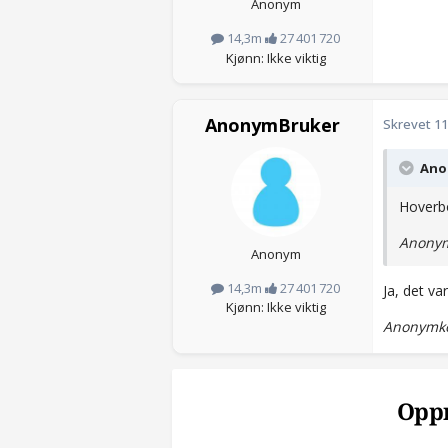
Anonym
14,3m
27 401 720
Kjønn: Ikke viktig
AnonymBruker
Skrevet
11
Anon
Hoverb
Anonym
Anonym
14,3m
27 401 720
Ja, det var
Kjønn: Ikke viktig
Anonymko
Oppr