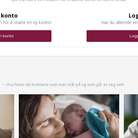
 konto
Log
n for å starte en ny konto!
Har du allerede en
n konto
Logg
d
Hva heter de brettene som man står på og som går av seg selv