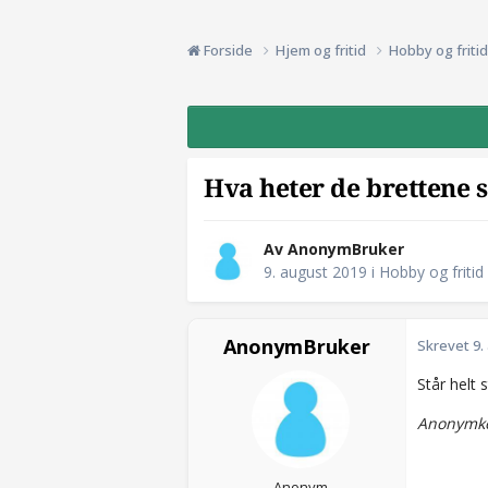
Forside
Hjem og fritid
Hobby og friti
Hva heter de brettene 
Av AnonymBruker
9. august 2019
i
Hobby og fritid
AnonymBruker
Skrevet
9.
Står helt 
Anonymko
Anonym