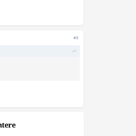
#3
ntere