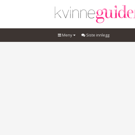
Meny
Siste innlegg