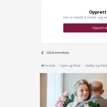
Opprett
Det er enkelt å melde seg in
Opprett e
Gå til emneliste
Forside
Hjem og fritid
Hobby og friti