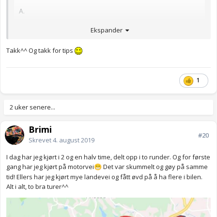
A.
Ekspander
Endret
November 11, 2018 av Sliten&kjørt51
Takk^^ Og takk for tips
1
2 uker senere...
Brimi
#20
Skrevet
4. august 2019
I dag har jeg kjørt i 2 og en halv time, delt opp i to runder. Og for første
gang har jeg kjørt på motorvei
Det var skummelt og gøy på samme
😁
tid! Ellers har jeg kjørt mye landevei og fått øvd på å ha flere i bilen.
Alt i alt, to bra turer^^