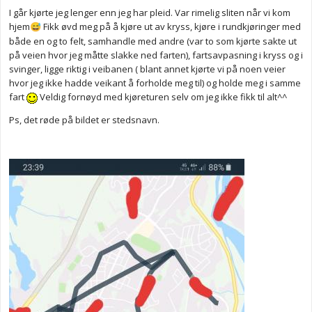
I går kjørte jeg lenger enn jeg har pleid. Var rimelig sliten når vi kom
hjem
Fikk øvd meg på å kjøre ut av kryss, kjøre i rundkjøringer med
😅
både en og to felt, samhandle med andre (var to som kjørte sakte ut
på veien hvor jeg måtte slakke ned farten), fartsavpasning i kryss og i
svinger, ligge riktig i veibanen ( blant annet kjørte vi på noen veier
hvor jeg ikke hadde veikant å forholde meg til) og holde meg i samme
fart
Veldig fornøyd med kjøreturen selv om jeg ikke fikk til alt^^
Ps, det røde på bildet er stedsnavn.