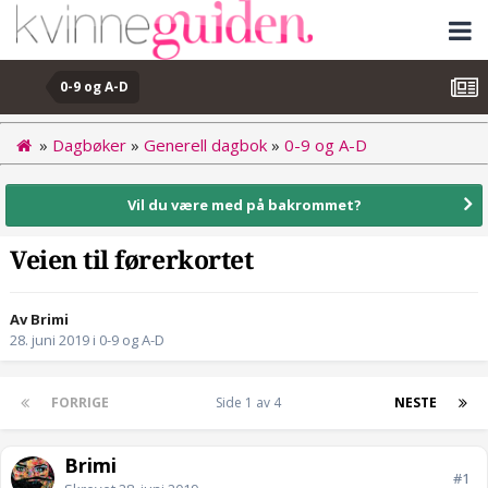
0-9 og A-D
»
Dagbøker
»
Generell dagbok
»
0-9 og A-D
Vil du være med på bakrommet?
Veien til førerkortet
Av Brimi
28. juni 2019
i
0-9 og A-D
FORRIGE
Side 1 av 4
NESTE
Brimi
#1