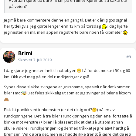
Hvordan kjørte du bare 13 km på en time? Kjører du så sakte ute
på veien?
Jeg må bare kommentere denne en gang til. Det er dårlig gps signal
her tydeligvis. Jeg kjørte lenger enn 13 km på torsdag
I dag kjørte
jeg nesten en mil, men appen registrerte bare noen få kilometer
Brimi
#9
Skrevet
7. juli 2019
I dag kjørte jeg nesten helt til nabobyen
Lå for det meste i 50 og 60
😁
km. Fikk øvd meg på en del rundkjøringer også.
Synes disse slakke svingene er grusomme, spesielt når det kommer
biler i mot
Det føles skikkelig ut som at jeg svinger på bilene liksom
🤯
🙈
Fikk litt panikk ved innkomsten (er det riktig ord?
) på en av
🤔
rundkjøringene. Det lå tre biler i rundkjøringen og den ene fortsatte å
blinke mot venstre (+ bilen lå plassert slik at det så ut som at han
skulle videre i rundkjøringen) og dermed tråkket jeg relativt hardt på
bremsen. Vel og bra det, men jeg hadde ikke trengt å gjøre det da jeg