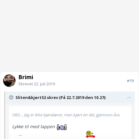
Brimi
#19
Skrevet
22. juli 2019
Sliten&kjørt52 skrev (På 22.7.2019 den 10.27):
OBS...
Jeg er ikke kjørelærer, men kjørt en del, gjennom åra.
Lykke til med lappen
...