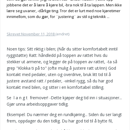
jobbene det er å lære å kjøre bil, -bra nok til å ta lappen. Men ikke
lære seg uvaner, -dårlige ting. Tror det er lurt med noe kjøretimer
innimellom, som du gjør, for ¨justering¨ av stil og teknikk ...
Skrevet
November 11, 2018
(endret)
Noen tips: Sitt riktig i bilen; (Når du sitter komfortabelt inntil
ryggstøtte) Ratt: håndledd på toppen av rattet hvis du
stekker ut armene, og legger de på toppen av rattet, -ta så
grep "Klokka ti på to" (ofte mulig å justere ratt ut/inn) God
kontakt med pedaler, uten og overdrive, bruk litt tid til å
justere avstand ratt / pedaler, -vinkel rygg, så du har god
kontakt med bilen, og sitter i en komfortabel stilling.
Se l a n g t fremover! -Dette kjøper deg tid inn i situasjoner...
Gjør unna arbeidsoppgaver tidlig.
Eksempel: Du nærmer deg en rundkjøring... Siden du ser langt
frem, oppdager du den tidlig. Du har god tid til å bytte fil,