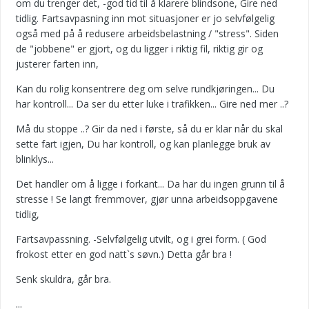
om du trenger det, -god tid til å klarere blindsone, Gire ned
tidlig. Fartsavpasning inn mot situasjoner er jo selvfølgelig
også med på å redusere arbeidsbelastning / "stress". Siden
de "jobbene" er gjort, og du ligger i riktig fil, riktig gir og
justerer farten inn,
Kan du rolig konsentrere deg om selve rundkjøringen... Du
har kontroll... Da ser du etter luke i trafikken... Gire ned mer ..?
Må du stoppe ..? Gir da ned i første, så du er klar når du skal
sette fart igjen, Du har kontroll, og kan planlegge bruk av
blinklys...
Det handler om å ligge i forkant... Da har du ingen grunn til å
stresse ! Se langt fremmover, gjør unna arbeidsoppgavene
tidlig,
Fartsavpassning. -Selvfølgelig utvilt, og i grei form. ( God
frokost etter en god natt`s søvn.) Detta går bra !
Senk skuldra, går bra.
...