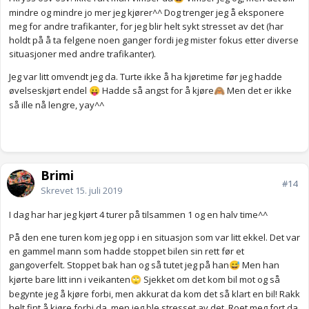
mindre og mindre jo mer jeg kjører^^ Dog trenger jeg å eksponere
meg for andre trafikanter, for jeg blir helt sykt stresset av det (har
holdt på å ta felgene noen ganger fordi jeg mister fokus etter diverse
situasjoner med andre trafikanter).
Jeg var litt omvendt jeg da. Turte ikke å ha kjøretime før jeg hadde
øvelseskjørt endel
Hadde så angst for å kjøre
Men det er ikke
😛
🙈
så ille nå lengre, yay^^
Brimi
#14
Skrevet
15. juli 2019
I dag har har jeg kjørt 4 turer på tilsammen 1 og en halv time^^
På den ene turen kom jeg opp i en situasjon som var litt ekkel. Det var
en gammel mann som hadde stoppet bilen sin rett før et
gangoverfelt. Stoppet bak han og så tutet jeg på han
Men han
😅
kjørte bare litt inn i veikanten
Sjekket om det kom bil mot og så
🙄
begynte jeg å kjøre forbi, men akkurat da kom det så klart en bil! Rakk
helt fint å kjøre forbi da, men jeg ble stresset av det. Roet meg fort da