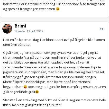
bak rattet. Har kjøretime til mandag. Blir spennende å se fremgangen
og spesielt fremgangen etter timen
😄
Brimi
#11
Skrevet
13. juli 2019
Hatt en fin kjøretur i dag. Har blant annet øvd på å sjekke blindsonen
uten å vri på rattet.
Også kom jeg i en situasjon som jeg syntes var ubehagelig og litt
skremmende. Var på vei mot en rundkjøring hvor jeg la merke til at
det var blålys bak meg. Har aldri opplevd det før, så var litt
skremmende. Samboer så at lysa var langt unna og dermed kjørte
jeg videre inn i rundkjøringen, men siden jeg ble mer og mer stresset
tråkket jeg på gassen og fikk litt for stor fart inn i rundkjøringen.
Klarte å kjøre rundt heldigvis, men kjørte oppå kantsteinen i
begynnelsen
Roet meg ned ganske fort etterpå og resten av turen
😛
gikk nogenlunde greit
😀
Slet litt på en strekning med 60km da bilen la seg inn mot venstre hele
tiden, men det gikk greit det og til slutt^^