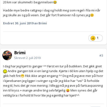
20 km var skummelt i begynnelsen
😂
Hadde mye bedre rattgrep i dag og holdt meg som regel i fila mi når
jeg skulle av og på veien. Det går fort framover nå synes jeg
😊
Endret
30. juni 2019
av Brimi
1
Brimi
#3
Skrevet
2. juli 2019
I dag har jeg kjørt to ganger ^^ Først en tur på butikken. Det gikk greit
Andre gangen tok vi en lang runde. Kjørte i 60 km uten hjelp og det
gikk helt fint
Fikk ikke angst engang ^^ Dog må jeg øve mer på hvor
😁
i kjørebanen jeg ligger i svinger og når jeg ikke har "vei" å forholde
meg til, hvis det gir noe mening. I tillegg må jeg øve på fartsavpasning
inn til kryss + mange andre ting selvfølgelig
Men synes det går
😛
veldig bra i forhold til hvor lite jeg egentlig har kjørt^^