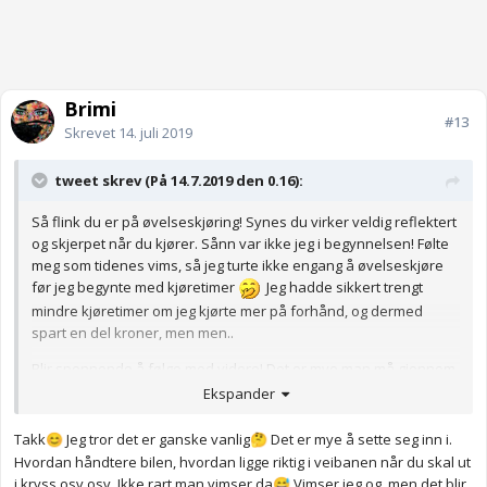
Brimi
#13
Skrevet
14. juli 2019
tweet skrev (På 14.7.2019 den 0.16):
Så flink du er på øvelseskjøring! Synes du virker veldig reflektert
og skjerpet når du kjører. Sånn var ikke jeg i begynnelsen! Følte
meg som tidenes vims, så jeg turte ikke engang å øvelseskjøre
før jeg begynte med kjøretimer
Jeg hadde sikkert trengt
mindre kjøretimer om jeg kjørte mer på forhånd, og dermed
spart en del kroner, men men..
Blir spennende å følge med videre! Det er mye man må gjennom,
men lappen blir det til slutt. Kjenner jeg blir engasjert og nervøs
Ekspander
på dine vegne her!
Takk
Jeg tror det er ganske vanlig
Det er mye å sette seg inn i.
😊
🤔
Hvordan håndtere bilen, hvordan ligge riktig i veibanen når du skal ut
i kryss osv osv. Ikke rart man vimser da
Vimser jeg og, men det blir
😅