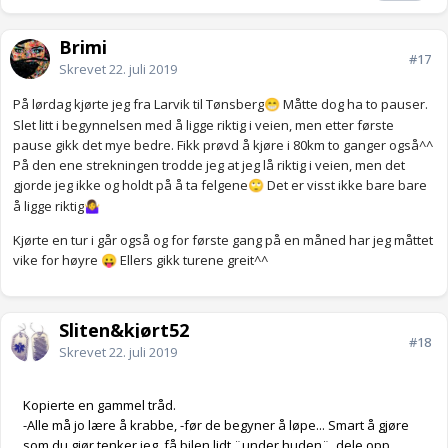
Brimi
#17
Skrevet
22. juli 2019
På lørdag kjørte jeg fra Larvik til Tønsberg
Måtte dog ha to pauser.
😁
Slet litt i begynnelsen med å ligge riktig i veien, men etter første
pause gikk det mye bedre. Fikk prøvd å kjøre i 80km to ganger også^^
På den ene strekningen trodde jeg at jeg lå riktig i veien, men det
gjorde jeg ikke og holdt på å ta felgene
Det er visst ikke bare bare
🙄
å ligge riktig
🤷‍♀️
Kjørte en tur i går også og for første gang på en måned har jeg måttet
vike for høyre
Ellers gikk turene greit^^
😛
Sliten&kjørt52
#18
Skrevet
22. juli 2019
Kopierte en gammel tråd.
-Alle må jo lære å krabbe, -før de begyner å løpe... Smart å gjøre
som du gjør tenker jeg, få bilen lidt ¨under huden¨, dele opp