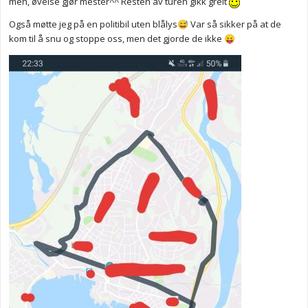
men, øvelse gjør mester^^ Resten av turen gikk greit
Også møtte jeg på en politibil uten blålys
Var så sikker på at de
😅
kom til å snu og stoppe oss, men det gjorde de ikke
😛