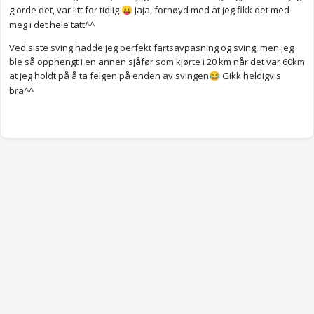
gjorde det, var litt for tidlig
Jaja, fornøyd med at jeg fikk det med
😛
meg i det hele tatt^^
Ved siste sving hadde jeg perfekt fartsavpasning og sving, men jeg
ble så opphengt i en annen sjåfør som kjørte i 20 km når det var 60km
at jeg holdt på å ta felgen på enden av svingen
Gikk heldigvis
😂
bra^^