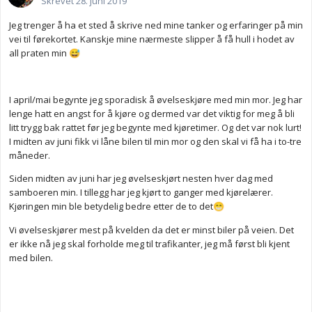
Skrevet
28. juni 2019
Jeg trenger å ha et sted å skrive ned mine tanker og erfaringer på min
vei til førekortet. Kanskje mine nærmeste slipper å få hull i hodet av
all praten min
😅
I april/mai begynte jeg sporadisk å øvelseskjøre med min mor. Jeg har
lenge hatt en angst for å kjøre og dermed var det viktig for meg å bli
litt trygg bak rattet før jeg begynte med kjøretimer. Og det var nok lurt!
I midten av juni fikk vi låne bilen til min mor og den skal vi få ha i to-tre
måneder.
Siden midten av juni har jeg øvelseskjørt nesten hver dag med
samboeren min. I tillegg har jeg kjørt to ganger med kjørelærer.
Kjøringen min ble betydelig bedre etter de to det
😁
Vi øvelseskjører mest på kvelden da det er minst biler på veien. Det
er ikke nå jeg skal forholde meg til trafikanter, jeg må først bli kjent
med bilen.