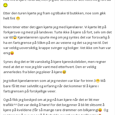
Etter den turen kjørte jeg fram og tilbake til butikken, noe som gikk
helt fint
😁
Noen timer etter det igjen kjørte jeg med kjørelærer. Vi kjørte litt på
forkjørsvei og mest på landevei. Turte ikke å kjøre så fort, selv om det
var 60
Kjørelæreren spurte meg om jeg syntes det var forsvarlig å
😱
ha en fartsgrense på 50km på en av veiene og det sa jeg nei til. Det
var veldig uoversiktlig, krappe svinger og boliger. Vet ikke om han var
enig
😛
Synes dog det er litt vanskelig å kjøre kjøreskolebilen, men regner
med at det er noe jeg blir vant med etterhvert. Den er veldig
annerledes fra bilen jeg pleier å kjøre
😅
Jeg tolket kjørelæreren som at jeg nesten var klar for trinn 3
Må
😁
bare få litt mer selvtillit og erfaring når det kommer til å kjøre i
fartsgrensen på forskjellige veier.
Også fikk jeg beskjed om at jeg nå kan kjøre når det er litt mer
trafikk^^ Det var deilig å høre! For det begynner å bli litt slitsomt å
kjøre på kveldene (får så mange rare drømmer om bilkjøring)
Og
😛