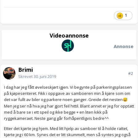
1
Videoannonse
Annonse
Brimi
#2
Skrevet
30. juni 2019
I dag har jeg fått øvelseskjørt igjen. Vi begynte på parkeringsplassen
på kjøpesenteret. Fikk i oppgave av samboeren min å kjøre som om
det var fullt av biler og parkere noen ganger. Greide det nesten
😅
Men jeg ser nå hva jeg har gjort feil hittil. Blant annet er jeg for opptatt
med å bare se i ett speil og ikke begge + en liten kikk på
ryggekameraet. Neste gang går forhåpentligvis bedre^^
Etter det kjørte jeg hjem. Med litt hjelp av samboer til å holde rattet,
kjørte jeg i 60 km. Synes det er litt skummelt, men så syntes jeg også