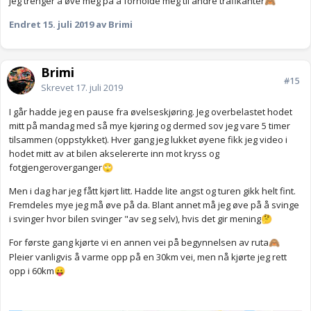
jeg trenger å øve meg på å forholde meg til andre trafikanter
🙈
Endret
15. juli 2019
av Brimi
Brimi
#15
Skrevet
17. juli 2019
I går hadde jeg en pause fra øvelseskjøring. Jeg overbelastet hodet
mitt på mandag med så mye kjøring og dermed sov jeg vare 5 timer
tilsammen (oppstykket). Hver gang jeg lukket øyene fikk jeg video i
hodet mitt av at bilen akselererte inn mot kryss og
fotgjengeroverganger
🙄
Men i dag har jeg fått kjørt litt. Hadde lite angst og turen gikk helt fint.
Fremdeles mye jeg må øve på da. Blant annet må jeg øve på å svinge
i svinger hvor bilen svinger "av seg selv), hvis det gir mening
🤔
For første gang kjørte vi en annen vei på begynnelsen av ruta
🙈
Pleier vanligvis å varme opp på en 30km vei, men nå kjørte jeg rett
opp i 60km
😛