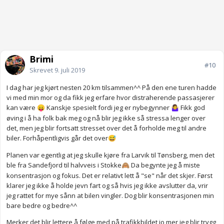
Brimi
#10
Skrevet
9. juli 2019
I dag har jeg kjørt nesten 20 km tilsammen^^ På den ene turen hadde
vi med min mor og da fikk jeg erfare hvor distraherende passasjerer
kan være
Kanskje spesielt fordi jeg er nybegynner
Fikk god
😛
🤷‍♀️
øving i å ha folk bak meg og nå blir jeg ikke så stressa lenger over
det, men jeg blir fortsatt stresset over det å forholde meg til andre
biler. Forhåpentligvis går det over
😅
Planen var egentlig at jeg skulle kjøre fra Larvik til Tønsberg, men det
ble fra Sandefjord til halvveis i Stokke
Da begynte jeg å miste
🙈
konsentrasjon og fokus. Det er relativt lett å "se" når det skjer. Først
klarer jeg ikke å holde jevn fart og så hvis jeg ikke avslutter da, vrir
jeg rattet for mye sånn at bilen vingler. Dog blir konsentrasjonen min
bare bedre og bedre^^
Merker det blir lettere å følge med på trafikkbildet jo mer jeg blir trygg