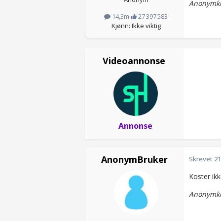
Anonymko
14,3m
27 397 583
Kjønn: Ikke viktig
Videoannonse
Annonse
AnonymBruker
Skrevet
21
Koster ikk
Anonymko