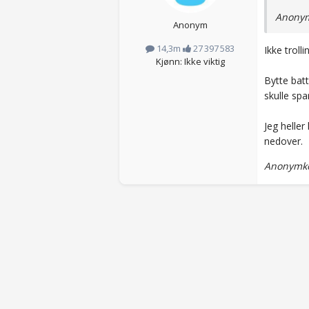
Anonym
Anonym
14,3m
27 397 583
Ikke troll
Kjønn: Ikke viktig
Bytte bat
skulle sp
Jeg heller
nedover.
Anonymko