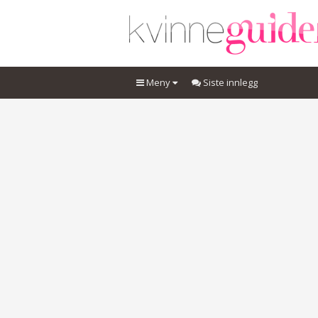
Meny
Siste innlegg