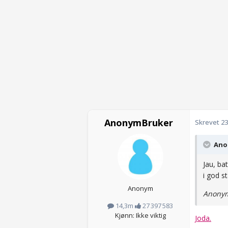
AnonymBruker
Skrevet
23
Anon
Jau, ba
i god st
Anonym
Anonym
14,3m
27 397 583
Kjønn: Ikke viktig
Joda.