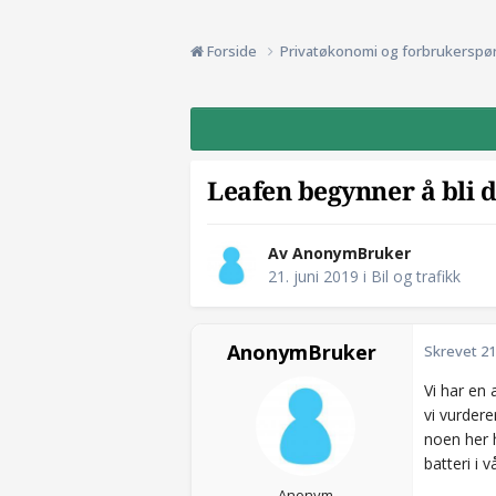
Forside
Privatøkonomi og forbrukerspø
Leafen begynner å bli d
Av AnonymBruker
21. juni 2019
i
Bil og trafikk
AnonymBruker
Skrevet
21
Vi har en 
vi vurdere
noen her h
batteri i 
Anonym