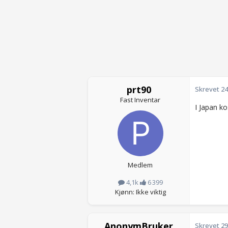
prt90
Skrevet
24
Fast Inventar
I Japan ko
Medlem
4,1k
6 399
Kjønn: Ikke viktig
AnonymBruker
Skrevet
29