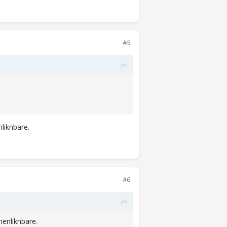
#5
nliknbare.
#6
menliknbare.