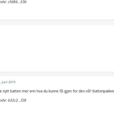
de: cfd84...53b
. juni 2019
e nytt batteri mer enn hva du kunne få igjen for den nå? Batteripakker
de: 632c2...f28