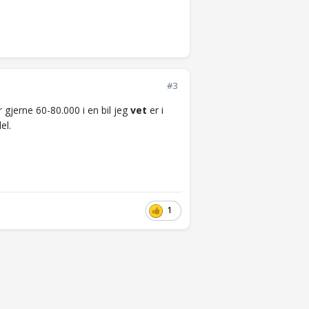
#3
r gjerne 60-80.000 i en bil jeg
vet
er i
el.
1