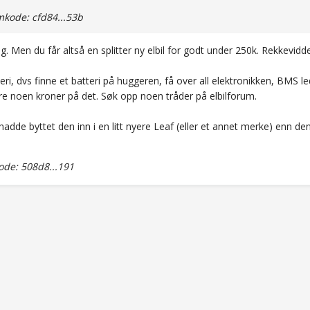
kode: cfd84...53b
ing. Men du får altså en splitter ny elbil for godt under 250k. Rekkevi
teri, dvs finne et batteri på huggeren, få over all elektronikken, BM
are noen kroner på det. Søk opp noen tråder på elbilforum.
 hadde byttet den inn i en litt nyere Leaf (eller et annet merke) enn den
de: 508d8...191