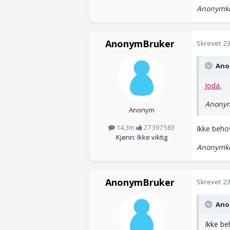
Anonymko
AnonymBruker
Skrevet
23
Anon
Joda.
Anonym
Anonym
14,3m
27 397 583
Ikke behov
Kjønn: Ikke viktig
Anonymko
AnonymBruker
Skrevet
23
Anon
Ikke be