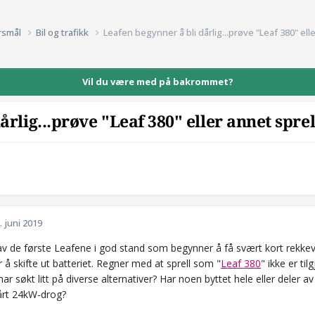
rsmål
Bil og trafikk
Leafen begynner å bli dårlig...prøve "Leaf 380" ell
Vil du være med på bakrommet?
årlig...prøve "Leaf 380" eller annet sprel
. juni 2019
av de første Leafene i god stand som begynner å få svært kort rekkevi
r å skifte ut batteriet. Regner med at sprell som "
Leaf 380
" ikke er ti
ar søkt litt på diverse alternativer? Har noen byttet hele eller deler 
vårt 24kW-drog?