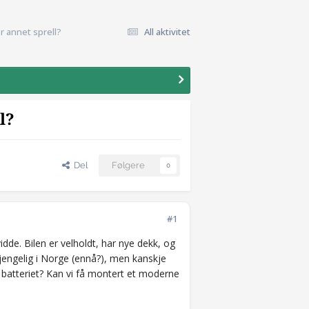
er annet sprell?
All aktivitet
l?
Del
Følgere
0
#1
dde. Bilen er velholdt, har nye dekk, og
lgjengelig i Norge (ennå?), men kanskje
av batteriet? Kan vi få montert et moderne