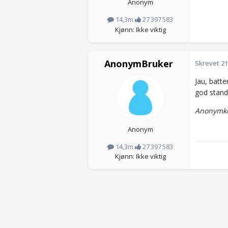
Anonym
14,3m
27 397 583
Kjønn: Ikke viktig
AnonymBruker
Skrevet
21
Jau, batte
god stand,
Anonymko
Anonym
14,3m
27 397 583
Kjønn: Ikke viktig