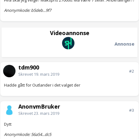
Hva skal jeg velge? Makspris 270000. Må være 7 seter. Anbefalinger??
Anonymkode: b5deb...9f7
Videoannonse
Annonse
tdm900
#2
Skrevet
19. mars 2019
Hadde gått for Outlander i det valget der
AnonymBruker
#3
Skrevet
23. mars 2019
Dytt
Anonymkode: 56a54...dc5