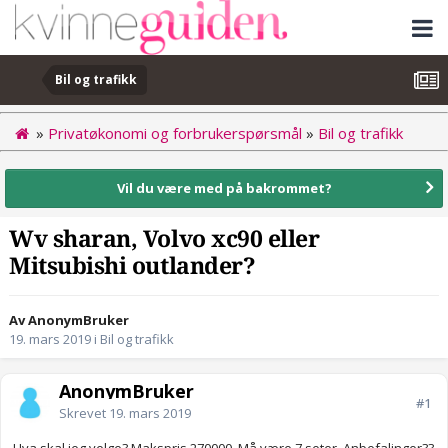
Bil og trafikk
»
Privatøkonomi og forbrukerspørsmål
»
Bil og trafikk
Vil du være med på bakrommet?
Wv sharan, Volvo xc90 eller
Mitsubishi outlander?
Av AnonymBruker
19. mars 2019
i
Bil og trafikk
AnonymBruker
#1
Skrevet
19. mars 2019