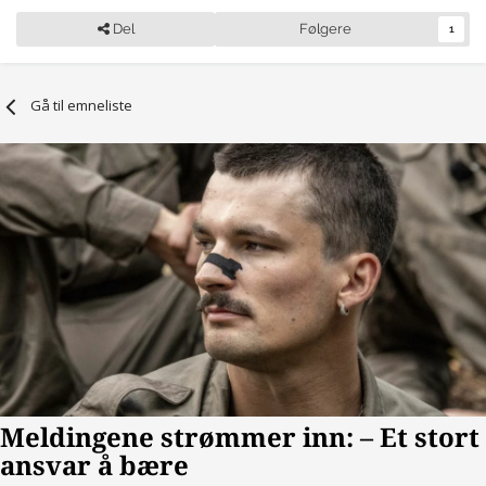
Del
Følgere
1
Gå til emneliste