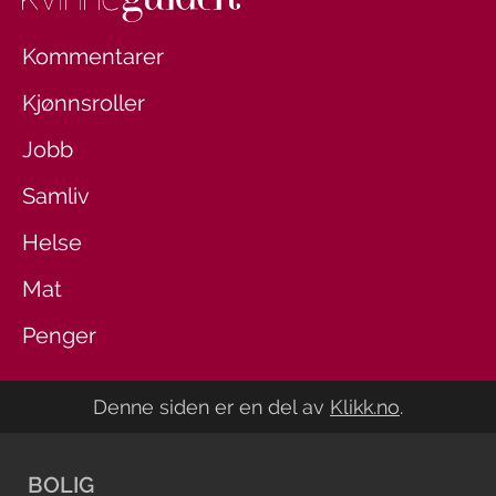
Kommentarer
Kjønnsroller
Jobb
Samliv
Helse
Mat
Penger
Denne siden er en del av
Klikk.no
.
BOLIG