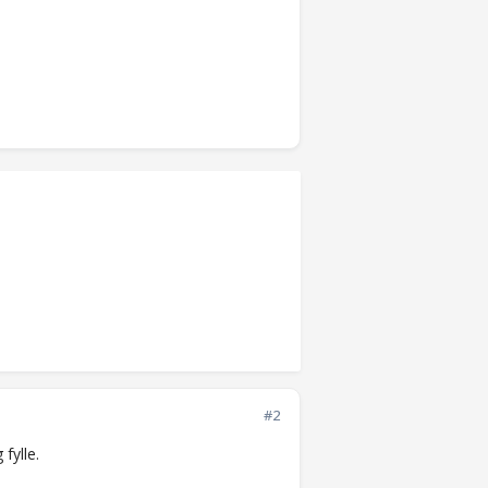
#2
 fylle.