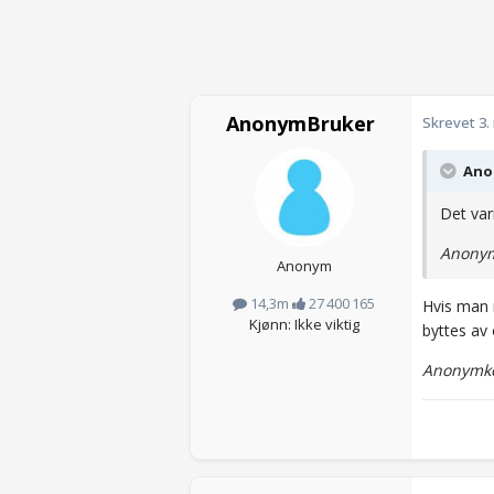
AnonymBruker
Skrevet
3.
Anon
Det var
Anonym
Anonym
14,3m
27 400 165
Hvis man 
Kjønn: Ikke viktig
byttes av o
Anonymko