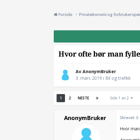
Forside
Privatøkonomi og forbrukerspø
Hvor ofte bør man fyll
Av AnonymBruker
3. mars 2019
i
Bil og trafikk
1
2
NESTE
Side 1 av 2
AnonymBruker
Skrevet
3.
Hvor man
Anonymko