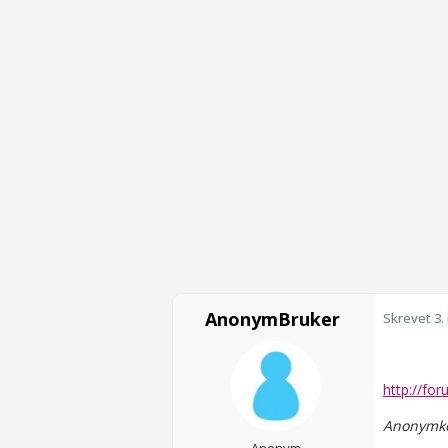
AnonymBruker
Skrevet
3.
http://for
Anonymko
Anonym