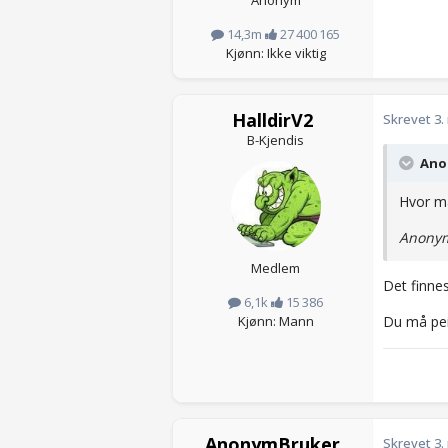
14,3m
27 400 165
Kjønn: Ikke viktig
HalldirV2
Skrevet
3.
B-Kjendis
Anon
Hvor m
Anonym
Medlem
Det finnes
6,1k
15 386
Du må peil
Kjønn: Mann
AnonymBruker
Skrevet
3.