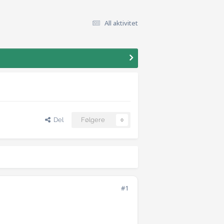
All aktivitet
Del
Følgere
0
#1