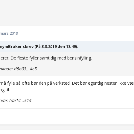
 mars 2019
ymBruker skrev (På 3.3.2019 den 18.49):
ierer. De fleste fyller samtidig med bensinfylling.
kode: d5e03...4c5
må fylle så ofte bør den på verksted. Det bør egentlig nesten ikke v
g til.
de: fda14...514