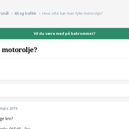
rsmål
Bil og trafikk
Hvor ofte bør man fylle motorolje?
Vil du være med på bakrommet?
e motorolje?
 mars 2019
ge km?
de: 06548...3cc