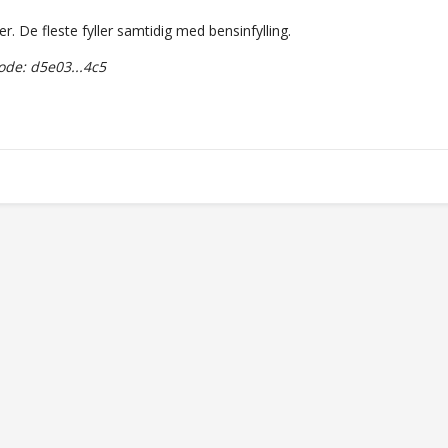
er. De fleste fyller samtidig med bensinfylling.
de: d5e03...4c5