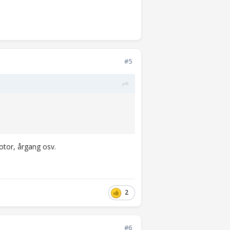
#5
 motor, årgang osv.
2
#6