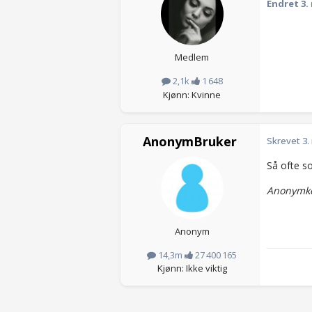
Endret
3.
Medlem
2,1k
1 648
Kjønn: Kvinne
AnonymBruker
Skrevet
3.
Så ofte som
Anonymko
Anonym
14,3m
27 400 165
Kjønn: Ikke viktig