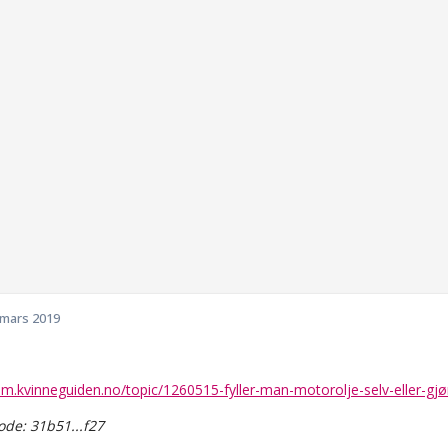
 mars 2019
um.kvinneguiden.no/topic/1260515-fyller-man-motorolje-selv-eller-gjør
de: 31b51...f27