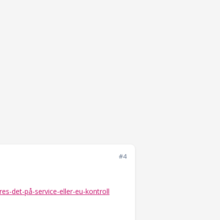
#4
es-det-på-service-eller-eu-kontroll