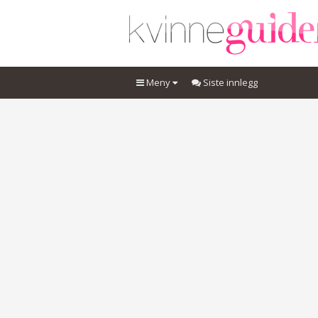
Meny
Siste innlegg