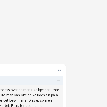
#7
rosess over en man ikke kjenner... man
liv, man kan ikke bruke tiden sin på å
når det begynner å føles ut som en
e det. Ellers blir det mange