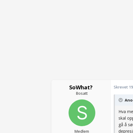
SoWhat?
Skrevet
19
Bosatt
Anon
Hva men
skal op
gå å sø
depresj
Medlem