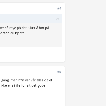
#4
ker så mye på det. Slutt å hør på
person du kjente.
#5
 gang, men h*n var vår alles og et
kke er så ille for alt det gode