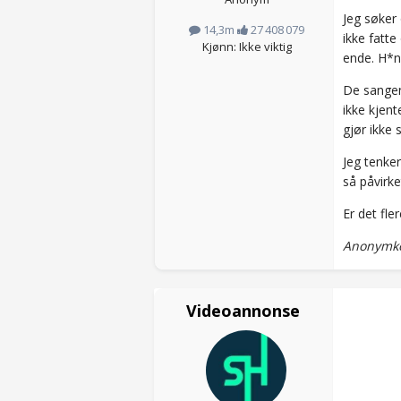
Jeg søker
14,3m
27 408 079
ikke fatte
Kjønn: Ikke viktig
ende. H*n 
De sangen
ikke kjen
gjør ikke 
Jeg tenke
så påvirk
Er det fle
Anonymko
Videoannonse