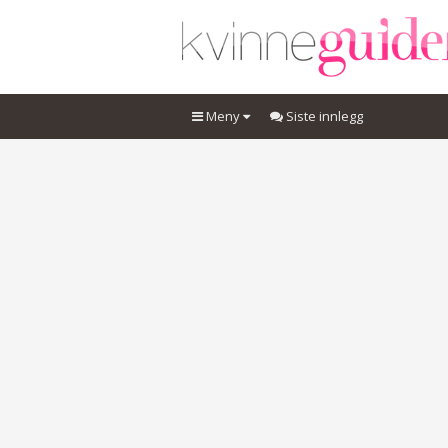
Meny
Siste innlegg