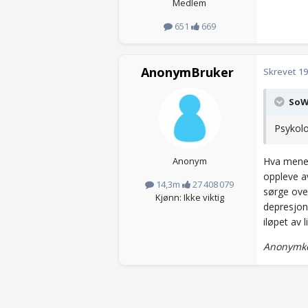
Medlem
651
669
AnonymBruker
Skrevet
19
SoWh
Psykolo
Anonym
Hva mener
oppleve av
14,3m
27 408 079
sørge over
Kjønn: Ikke viktig
depresjon
iløpet av l
Anonymkod