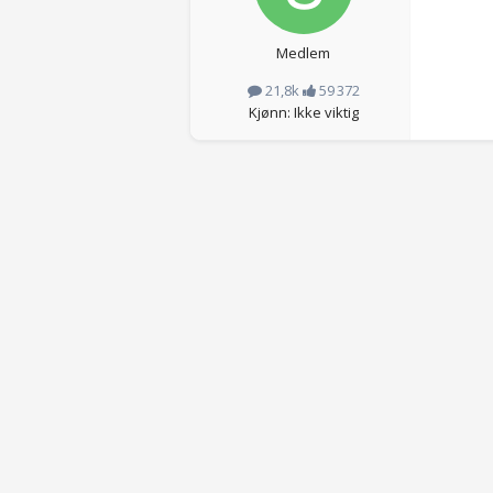
Medlem
21,8k
59 372
Kjønn: Ikke viktig