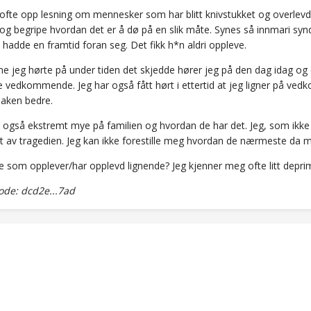
 ofte opp lesning om mennesker som har blitt knivstukket og overlevd
 og begripe hvordan det er å dø på en slik måte. Synes så innmari synd p
hadde en framtid foran seg. Det fikk h*n aldri oppleve.
e jeg hørte på under tiden det skjedde hører jeg på den dag idag og
te vedkommende. Jeg har også fått hørt i ettertid at jeg ligner på ve
saken bedre.
r også ekstremt mye på familien og hvordan de har det. Jeg, som ikke 
et av tragedien. Jeg kan ikke forestille meg hvordan de nærmeste da m
re som opplever/har opplevd lignende? Jeg kjenner meg ofte litt depri
de: dcd2e...7ad