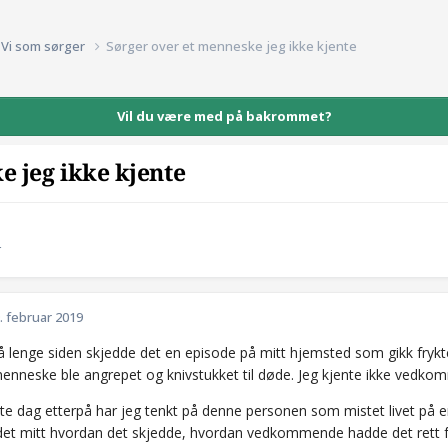
Vi som sørger
Sørger over et menneske jeg ikke kjente
Vil du være med på bakrommet?
e jeg ikke kjente
r
. februar 2019
å lenge siden skjedde det en episode på mitt hjemsted som gikk frykte
menneske ble angrepet og knivstukket til døde. Jeg kjente ikke vedkom
e dag etterpå har jeg tenkt på denne personen som mistet livet på en 
odet mitt hvordan det skjedde, hvordan vedkommende hadde det rett 