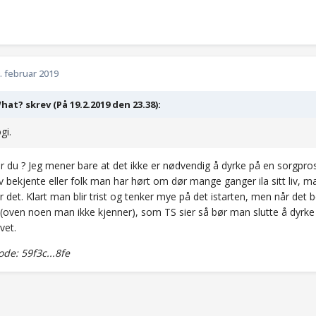
. februar 2019
at? skrev (På 19.2.2019 den 23.38):
gi.
 du ? Jeg mener bare at det ikke er nødvendig å dyrke på en sorgpros
 bekjente eller folk man har hørt om dør mange ganger ila sitt liv, ma
 det. Klart man blir trist og tenker mye på det istarten, men når det
(oven noen man ikke kjenner), som TS sier så bør man slutte å dyrke d
ivet.
e: 59f3c...8fe