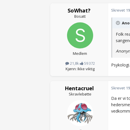
SoWhat?
Skrevet
19
Bosatt
Anon
Folk re
sangene
Anonym
Medlem
21,8k
59 372
Psykologi
Kjønn: Ikke viktig
Hentacruel
Skrevet
19
Skravlebøtte
Da er vi 
hedersmenn
vedkommen