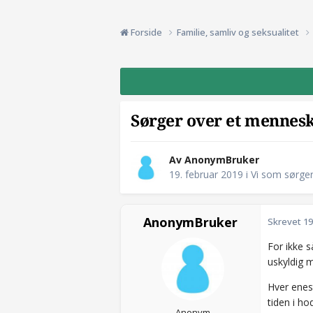
Forside
Familie, samliv og seksualitet
Sørger over et mennesk
Av AnonymBruker
19. februar 2019
i
Vi som sørge
AnonymBruker
Skrevet
19
For ikke s
uskyldig 
Hver enest
tiden i h
Anonym