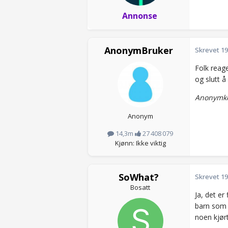
Annonse
AnonymBruker
Skrevet
19
Folk reage
og slutt 
Anonymkod
Anonym
14,3m
27 408 079
Kjønn: Ikke viktig
SoWhat?
Skrevet
19
Bosatt
Ja, det er
barn som 
noen kjørt