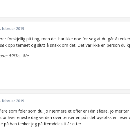
. februar 2019
rer forskjellig på ting, men det har ikke noe for seg at du går å tenk
å søk opp temaet og slutt å snakk om det. Det var ikke en person du k
e: 59f3c...8fe
. februar 2019
 flere som føler som du. Jo nærmere et offer er i din sfære, jo mer ta
dør hver eneste dag verden over tenker en på i det øyeblikk en lese
e på han tenker jeg på fremdeles ti år etter.