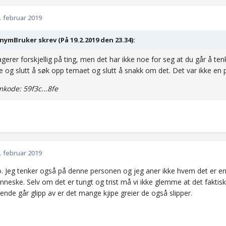
. februar 2019
ymBruker skrev (På 19.2.2019 den 23.34):
agerer forskjellig på ting, men det har ikke noe for seg at du går å ten
 og slutt å søk opp temaet og slutt å snakk om det. Det var ikke en 
kode: 59f3c...8fe
.
. februar 2019
to. Jeg tenker også på denne personen og jeg aner ikke hvem det er en
eske. Selv om det er tungt og trist må vi ikke glemme at det faktisk i
de går glipp av er det mange kjipe greier de også slipper.