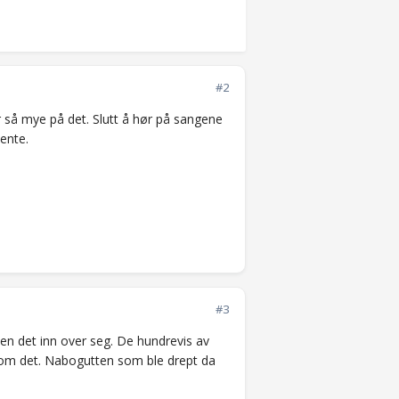
#2
er så mye på det. Slutt å hør på sangene
jente.
#3
r en det inn over seg. De hundrevis av
r om det. Nabogutten som ble drept da