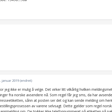
. januar 2019
(endret)
ror jeg ikke er mulig å velge. Det virker litt vilkårlig hvilken melding
inger fra norske avsendere nå. Som regel får jeg sms, da har avsend
resseetiketten, sånn at posten ser det og kan sende melding om hent
bestillingsprosessen av varene selvsagt. Dette gjelder som regel nor
d papirmelding om. De trykker ikke telefonnummeret på etiketten på pa