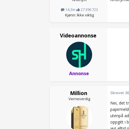
14,3m
27 396 723
Kjønn: Ikke viktig
Videoannonse
Annonse
Million
Skrevet
30
Verneverdig
Nei, det t
papirmeld
utenpå ad
oppgitt i 
jeg allti