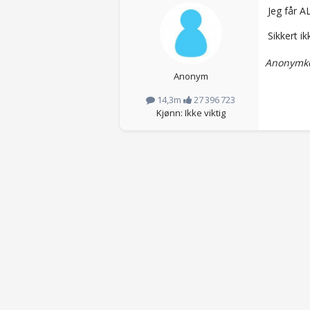
Jeg får A
Sikkert i
Anonymko
Anonym
14,3m
27 396 723
Kjønn: Ikke viktig