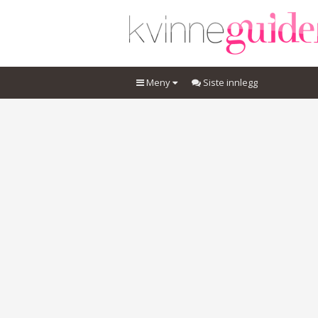
Meny
Siste innlegg