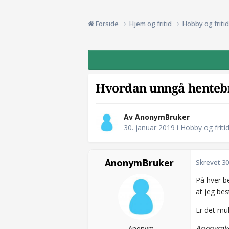
Forside
Hjem og fritid
Hobby og friti
Hvordan unngå hentebr
Av AnonymBruker
30. januar 2019
i
Hobby og friti
AnonymBruker
Skrevet
30
På hver be
at jeg bes
Er det mul
Anonymko
Anonym