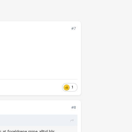
#7
1
#8
 at foreldrene mine alltid blir