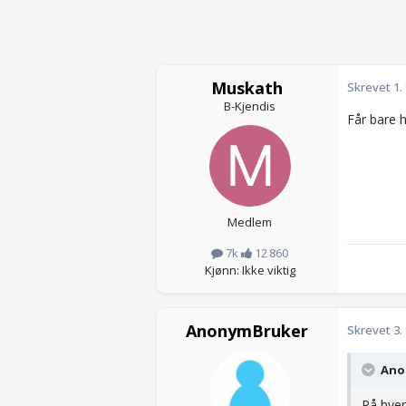
Muskath
Skrevet
1.
B-Kjendis
Får bare 
Medlem
7k
12 860
Kjønn: Ikke viktig
AnonymBruker
Skrevet
3.
Anon
På hver 