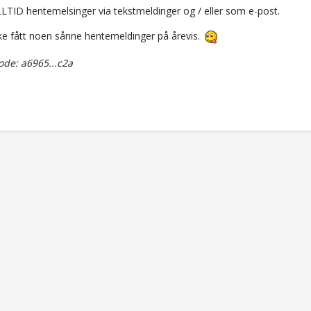
LLTID hentemelsinger via tekstmeldinger og / eller som e-post.
kke fått noen sånne hentemeldinger på årevis.
de: a6965...c2a