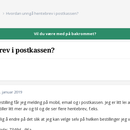
d
Hvordan unngå hentebrev i postkassen?
Vil du være med på bakrommet?
ev i postkassen?
d
. januar 2019
stilling får jeg melding på mobil, email og i postkassen. Jeg er litt lei at
tiller litt mer av og til og de ser flere hentebrev, f.eks.
lig å endre på det slik at jeg kan velge selv på hvilken bestillinger jeg
de: 7349d...96a