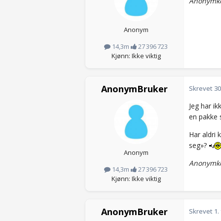
Anonymko
Anonym
14,3m
27 396 723
Kjønn: Ikke viktig
AnonymBruker
Skrevet
30
Jeg har i
en pakke 
Har aldri 
seg»?
Anonym
Anonymko
14,3m
27 396 723
Kjønn: Ikke viktig
AnonymBruker
Skrevet
1.