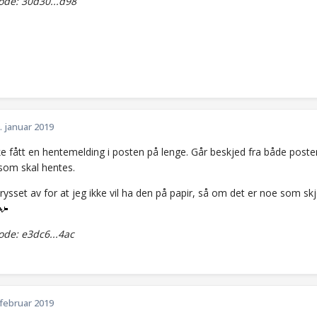
de: 30d30...d98
. januar 2019
kke fått en hentemelding i posten på lenge. Går beskjed fra både post
som skal hentes.
krysset av for at jeg ikke vil ha den på papir, så om det er noe som sk
de: e3dc6...4ac
 februar 2019