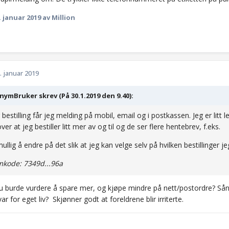
. januar 2019
av Million
. januar 2019
ymBruker skrev (På 30.1.2019 den 9.40):
bestilling får jeg melding på mobil, email og i postkassen. Jeg er litt lei
 over at jeg bestiller litt mer av og til og de ser flere hentebrev, f.eks.
mullig å endre på det slik at jeg kan velge selv på hvilken bestillinger 
kode: 7349d...96a
u burde vurdere å spare mer, og kjøpe mindre på nett/postordre? Sånn 
ar for eget liv? Skjønner godt at foreldrene blir irriterte.