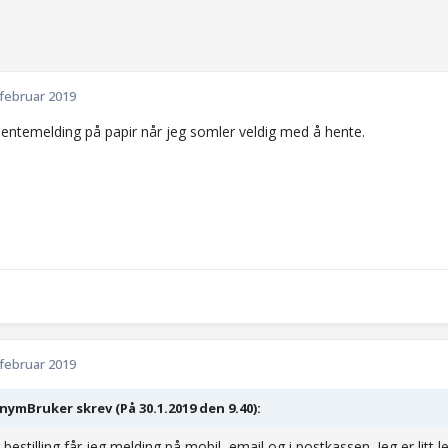
 februar 2019
hentemelding på papir når jeg somler veldig med å hente.
 februar 2019
ymBruker skrev (På 30.1.2019 den 9.40):
bestilling får jeg melding på mobil, email og i postkassen. Jeg er litt lei