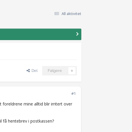
All aktivitet
Del
Følgere
0
#1
 foreldrene mine alltid blir irritert over
 vil få hentebrev i postkassen?