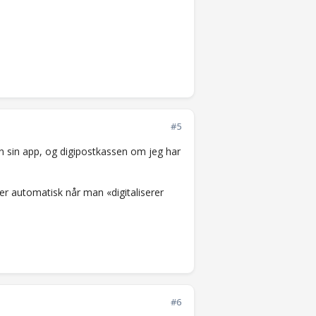
#5
en sin app, og digipostkassen om jeg har
jer automatisk når man «digitaliserer
#6