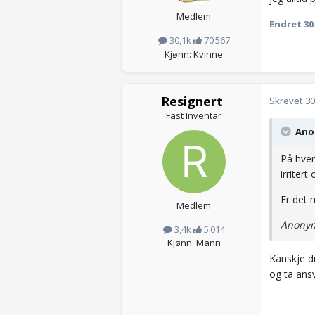
Medlem
Endret
30
30,1k
70 567
Kjønn: Kvinne
Resignert
Skrevet
30
Fast Inventar
Anon
På hver 
irritert
Er det 
Medlem
Anonym
3,4k
5 014
Kjønn: Mann
Kanskje d
og ta ansv