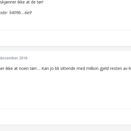
, skjønner ikke at de tør!
de: 5409b...6e9
 desember 2018
er ikke at noen tørr.... Kan jo bli sittende med million gjeld resten av liv