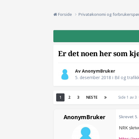
Forside
Privatøkonomi og forbrukerspø
Er det noen her som kjø
Av AnonymBruker
5. desember 2018
i
Bil og trafik
1
2
3
NESTE
Side 1 av 3
AnonymBruker
Skrevet
5.
NRK skrive
https://w