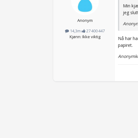
Min kjæ
jeg slut
Anonym
Anonym
14,3m
27 400 447
Kjønn: Ikke viktig
Nå har han
papiret.
Anonymko