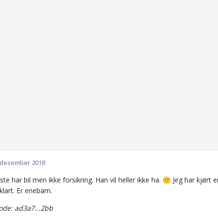
 desember 2018
te har bil men ikke forsikring. Han vil heller ikke ha.
Jeg har kjørt 
😕
 klart. Er enebarn.
de: ad3a7...2bb