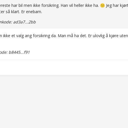
reste har bil men ikke forsikring. Han vil heller ikke ha.
Jeg har kjør
😕
ter så klart. Er enebarn.
kode: ad3a7...2bb
 ikke et valg ang forsikring da. Man må ha det. Er ulovlig å kjøre uten.
de: b8445...f91