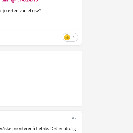
r jo ørten varsel osv?
2
#2
ikke prioriterer å betale. Det er utrolig