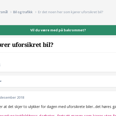
rsmål
Bil og trafikk
Er det noen her som kjører uforsikret bil?
Vil du være med på bakrommet?
rer uforsikret bil?
k
 desember 2018
r at det skjer to ulykker for dagen med uforsikrete biler...det høres ga
ww.nrk.no/ostfold/tross-dagboter_-fortsatt-mange-som-kjorer-uten-fo