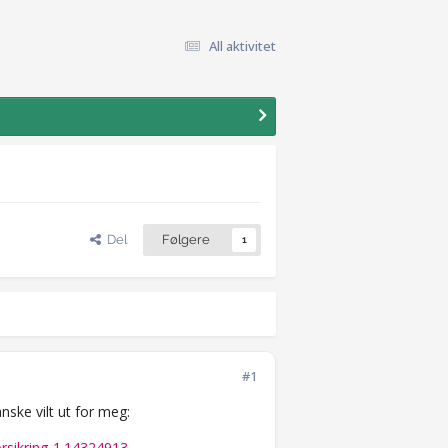
All aktivitet
Del
Følgere
1
#1
nske vilt ut for meg:
rsikring-1.14324913