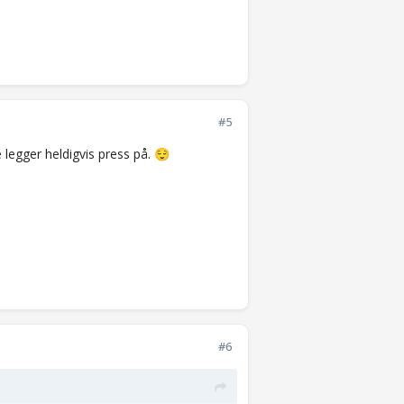
#5
re legger heldigvis press på.
😌
#6