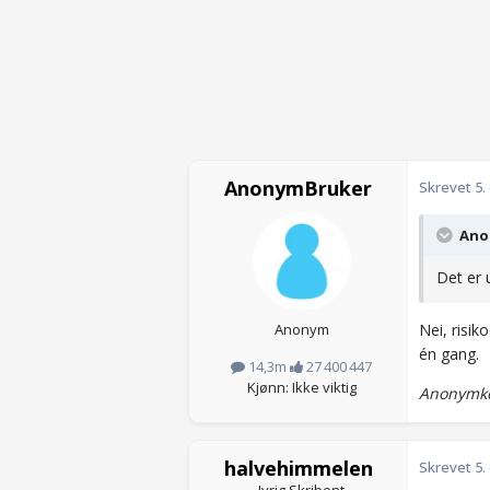
AnonymBruker
Skrevet
5.
Anon
Det er u
Anonym
Nei, risik
én gang.
14,3m
27 400 447
Kjønn: Ikke viktig
Anonymko
halvehimmelen
Skrevet
5.
Ivrig Skribent