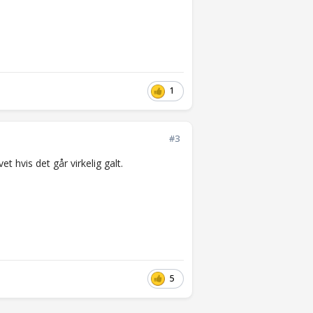
1
#3
et hvis det går virkelig galt.
5