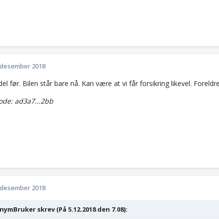
 desember 2018
del før. Bilen står bare nå. Kan være at vi får forsikring likevel. Foreld
de: ad3a7...2bb
 desember 2018
ymBruker skrev (På 5.12.2018 den 7.08):