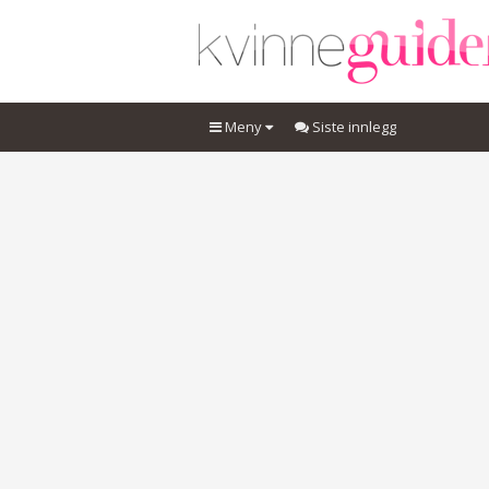
Meny
Siste innlegg