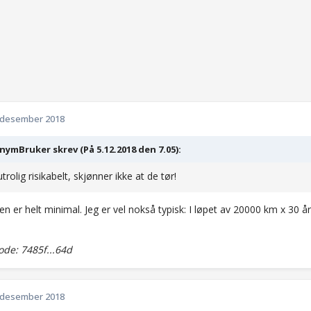
 desember 2018
ymBruker skrev (På 5.12.2018 den 7.05):
trolig risikabelt, skjønner ikke at de tør!
oen er helt minimal. Jeg er vel nokså typisk: I løpet av 20000 km x 30 å
de: 7485f...64d
 desember 2018