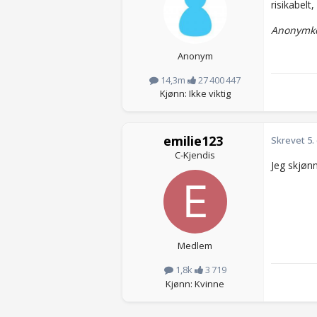
risikabelt
Anonymko
Anonym
14,3m
27 400 447
Kjønn: Ikke viktig
emilie123
Skrevet
5.
C-Kjendis
Jeg skjønn
Medlem
1,8k
3 719
Kjønn: Kvinne