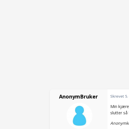
AnonymBruker
Skrevet
5.
Min kjæres
slutter så
Anonymko