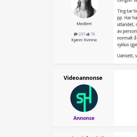
Ting tar t
pp. Har ha
Medlem
utlandet, 
av personl
207
76
normalt å 
Kjønn: Kvinne
syklus igj
Uansett, v
Videoannonse
Annonse