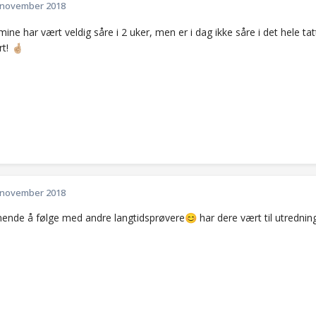
 november 2018
ine har vært veldig såre i 2 uker, men er i dag ikke såre i det hele ta
rt!
🤞🏼
 november 2018
nende å følge med andre langtidsprøvere
har dere vært til utrednin
😊