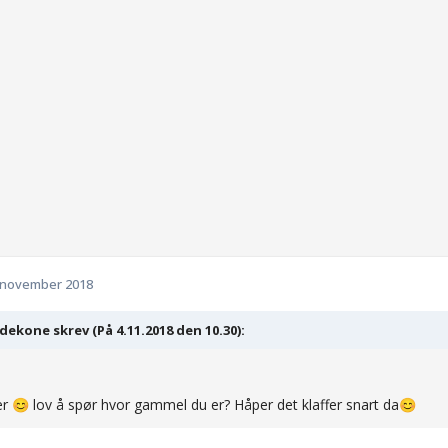
 november 2018
ekone skrev (På 4.11.2018 den 10.30):
er
lov å spør hvor gammel du er? Håper det klaffer snart da
😊
😊