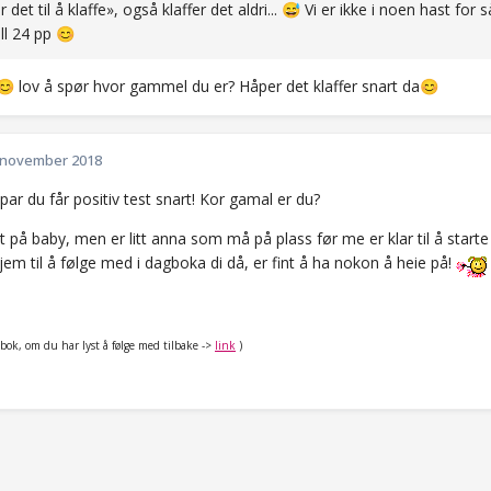
et til å klaffe», også klaffer det aldri...
Vi er ikke i noen hast for s
😅
all 24 pp
😊
lov å spør hvor gammel du er? Håper det klaffer snart da
😊
😊
 november 2018
par du får positiv test snart! Kor gamal er du?
t på baby, men er litt anna som må på plass før me er klar til å starte 
em til å følge med i dagboka di då, er fint å ha nokon å heie på!
gbok, om du har lyst å følge med tilbake ->
link
)