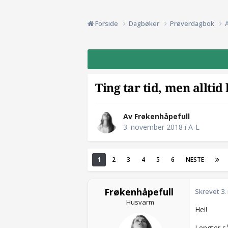
Forside
Dagbøker
Prøverdagbok
Ting tar tid, men alltid
Av Frøkenhåpefull
3. november 2018
i
A-L
1
2
3
4
5
6
NESTE
Frøkenhåpefull
Skrevet
3.
Husvarm
Hei!
Lengter så