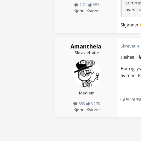
kommer d
1,7k
883
hvert f
Kjønn: Kvinne
Skjønner
Amantheia
Skrevet
4.
Skravlebøtte
Heihei! Hå
Har og lys
av mnd! Kj
Medlem
(Eg har óg da
883
3 270
Kjønn: Kvinne