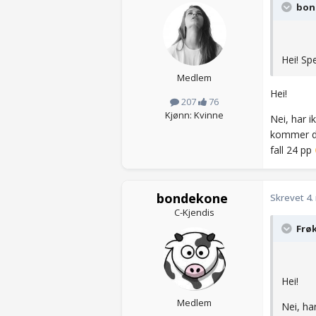
bond
Hei! Sp
Medlem
Hei!
207
76
Kjønn: Kvinne
Nei, har i
kommer det
fall 24 pp
bondekone
Skrevet
4.
C-Kjendis
Frøk
Hei!
Medlem
Nei, ha