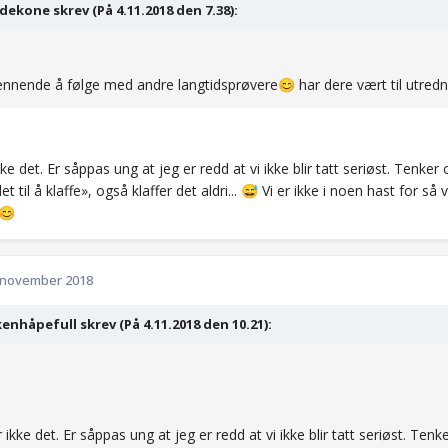
ekone skrev (På 4.11.2018 den 7.38):
ennende å følge med andre langtidsprøvere
har dere vært til utred
😊
kke det. Er såppas ung at jeg er redd at vi ikke blir tatt seriøst. Tenk
 til å klaffe», også klaffer det aldri...
Vi er ikke i noen hast for så v
😅
😊
 november 2018
enhåpefull skrev (På 4.11.2018 den 10.21):
r ikke det. Er såppas ung at jeg er redd at vi ikke blir tatt seriøst. T