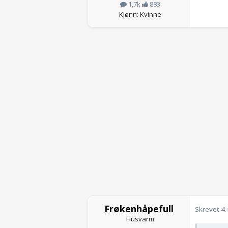
1,7k
883
Kjønn: Kvinne
Frøkenhåpefull
Skrevet
4.
Husvarm