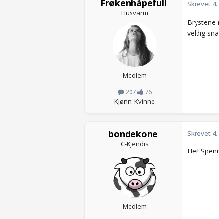
Frøkenhåpefull
Skrevet
4.
Husvarm
Brystene m
veldig sna
Medlem
207
76
Kjønn: Kvinne
bondekone
Skrevet
4.
C-Kjendis
Hei! Spen
Medlem