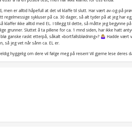
id, men er alltid håpefull at det vil klaffe til slutt. Har vært av-og-på
tt regelmessige sykluser på ca. 30 dager, så alt tyder på at jeg har 
så klaffer ikke alltid med EL. I tillegg til dette, så måtte jeg begynne p
ige grunner. Sluttet å ta pillene for ca. 1 mnd siden, har ikke hatt anty
blø ganske raskt etterpå, såkalt «bortfallsblødning»?
Hadde vært ve
🤷🏼‍♀️
en, så jeg vet når sånn ca. EL er.
eldig hyggelig om dere vil følge meg på reisen! Vil gjerne lese deres