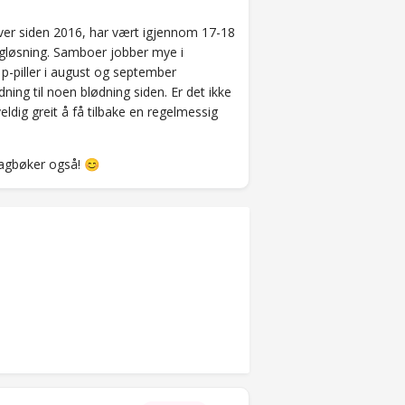
 prøver siden 2016, har vært igjennom 17-18
eggløsning. Samboer jobber mye i
å p-piller i august og september
dning til noen blødning siden. Er det ikke
ldig greit å få tilbake en regelmessig
 dagbøker også!
😊