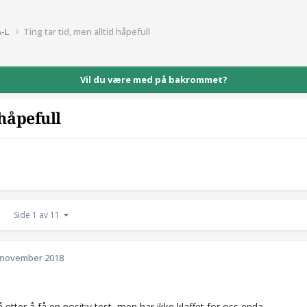
A-L
Ting tar tid, men alltid håpefull
Vil du være med på bakrommet?
 håpefull
Side 1 av 11
 november 2018
 etter å få en positiv test, men har ikke klaffet for oss enda.