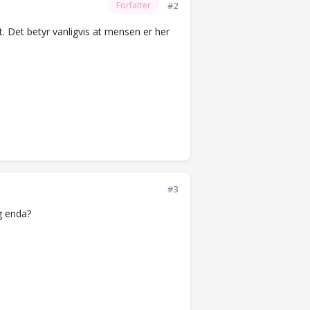
#2
Forfatter
tt. Det betyr vanligvis at mensen er her
#3
g enda?