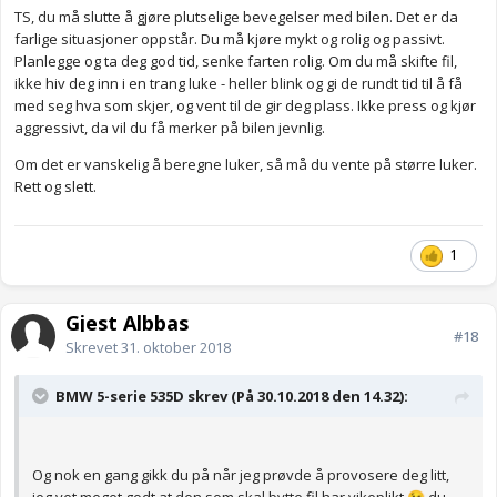
TS, du må slutte å gjøre plutselige bevegelser med bilen. Det er da
farlige situasjoner oppstår. Du må kjøre mykt og rolig og passivt.
Planlegge og ta deg god tid, senke farten rolig. Om du må skifte fil,
ikke hiv deg inn i en trang luke - heller blink og gi de rundt tid til å få
med seg hva som skjer, og vent til de gir deg plass. Ikke press og kjør
aggressivt, da vil du få merker på bilen jevnlig.
Om det er vanskelig å beregne luker, så må du vente på større luker.
Rett og slett.
1
Gjest Albbas
#18
Skrevet
31. oktober 2018
BMW 5-serie 535D skrev (På 30.10.2018 den 14.32):
Og nok en gang gikk du på når jeg prøvde å provosere deg litt,