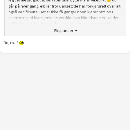
jeg vet meget godt at den som skal bytte fil har vikeplikt
du
😉
går på hver gang, elbiler tror uansett de har forkjørsrett over alt,
også ved filbytte. Det er ikke få ganger noen kjører rett inn i
siden min ved bytte, enkelte vet ikke hva blinddsone er, gidder
heller ikke se til siden om det er en bil der en gang! Men jeg er
som BMW eiere kjennerelt, jeg slipper ikke inn om noen vil bytte,
Ekspander
gir heller gass så de ikke rekker lommen mellom meg og bilen
fremfor
😎
Ro, ro...?