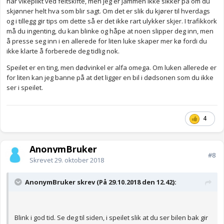
har vikeplikt. Spesielt ved trafikkork må man ofte presse seg inn
har vikeplikt ved feltskifte, men jeg er jammen ikke sikker på om du
for mange gir deg ikke plass. Så du må begynne å svinge slik at
skjønner helt hva som blir sagt. Om det er slik du kjører til hverdags
de andre ser at du mener det
og i tillegg gir tips om dette så er det ikke rart ulykker skjer. I trafikkork
må du ingenting, du kan blinke og håpe at noen slipper deg inn, men
Anonymkode
: 5b12b...047
å presse seg inn i en allerede for liten luke skaper mer kø fordi du
ikke klarte å forberede deg tidlig nok.
Speilet er en ting, men dødvinkel er alfa omega. Om luken allerede er
for liten kan jeg banne på at det ligger en bil i dødsonen som du ikke
ser i speilet.
4
AnonymBruker
#8
Skrevet
29. oktober 2018
AnonymBruker skrev (På 29.10.2018 den 12.42):
Blink i god tid. Se deg til siden, i speilet slik at du ser bilen bak gir