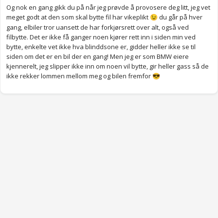
på forumet.
Og nok en gang gikk du på når jeg prøvde å provosere deg litt, jeg vet
meget godt at den som skal bytte fil har vikeplikt
du går på hver
😉
gang, elbiler tror uansett de har forkjørsrett over alt, også ved
filbytte. Det er ikke få ganger noen kjører rett inn i siden min ved
bytte, enkelte vet ikke hva blinddsone er, gidder heller ikke se til
siden om det er en bil der en gang! Men jeg er som BMW eiere
kjennerelt, jeg slipper ikke inn om noen vil bytte, gir heller gass så de
ikke rekker lommen mellom meg og bilen fremfor
😎