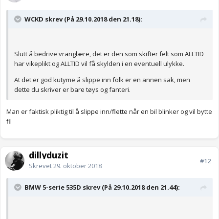
WCKD skrev (På 29.10.2018 den 21.18):
Slutt å bedrive vranglære, det er den som skifter felt som ALLTID
har vikeplikt og ALLTID vil få skylden i en eventuell ulykke.
At det er god kutyme å slippe inn folk er en annen sak, men
dette du skriver er bare tøys og fanteri.
Man er faktisk pliktig til å slippe inn/flette når en bil blinker og vil bytte
fil
dillyduzit
#12
Skrevet
29. oktober 2018
BMW 5-serie 535D skrev (På 29.10.2018 den 21.44):