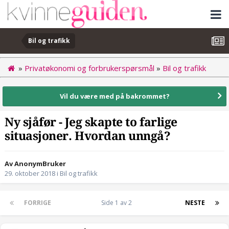
Bil og trafikk
»
Privatøkonomi og forbrukerspørsmål
»
Bil og trafikk
Vil du være med på bakrommet?
Ny sjåfør - Jeg skapte to farlige
situasjoner. Hvordan unngå?
Av AnonymBruker
29. oktober 2018
i
Bil og trafikk
FORRIGE
Side 1 av 2
NESTE