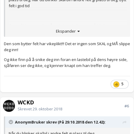
felt i god tid
Om trafikken er saktegående kan du begynne å blinke og etter
Ekspander
noen sekunder begynne å svinge inn i det andre feltet. Da skal
bilen som kommer litt bak i feltet stanse for å slippe deg inn, han
har vikeplikt. Spesielt ved trafikkork må man ofte presse seg inn
Den som bytter felt har vikeplikt!!! Det er ingen som SKAL og MÅ slippe
for mange gir deg ikke plass. Så du må begynne å svinge slik at
deg inn!
de andre ser at du mener det
Og ikke finn på å snike deg inn foran en lastebil på dens høyre side,
Anonymkode: 5b12b...047
sjåføren ser deg ikke, og kjenner knapt om han treffer deg.
5
WCKD
#6
Skrevet
29. oktober 2018
AnonymBruker skrev (På 29.10.2018 den 12.42):
Når
du blinker
skal
bil i andre felt gi plass til deg.