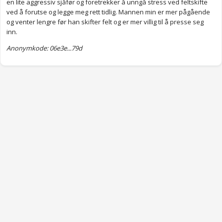
en lite aggressiv sjåfør og foretrekker å unngå stress ved feltskifte
ved å forutse og legge meg rett tidlig. Mannen min er mer pågående
og venter lengre før han skifter felt og er mer villig til å presse seg
inn.
Anonymkode: 06e3e...79d