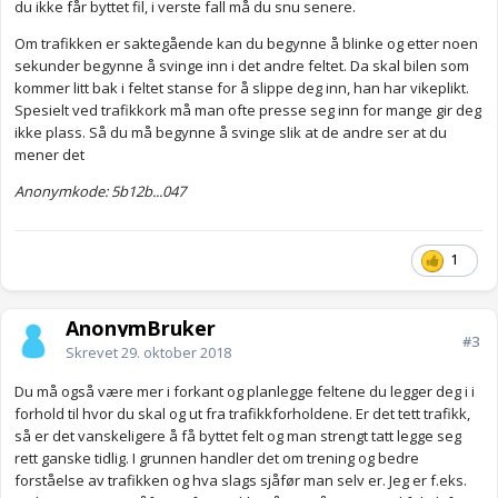
du ikke får byttet fil, i verste fall må du snu senere.
Om trafikken er saktegående kan du begynne å blinke og etter noen
sekunder begynne å svinge inn i det andre feltet. Da skal bilen som
kommer litt bak i feltet stanse for å slippe deg inn, han har vikeplikt.
Spesielt ved trafikkork må man ofte presse seg inn for mange gir deg
ikke plass. Så du må begynne å svinge slik at de andre ser at du
mener det
Anonymkode: 5b12b...047
1
AnonymBruker
#3
Skrevet
29. oktober 2018
Du må også være mer i forkant og planlegge feltene du legger deg i i
forhold til hvor du skal og ut fra trafikkforholdene. Er det tett trafikk,
så er det vanskeligere å få byttet felt og man strengt tatt legge seg
rett ganske tidlig. I grunnen handler det om trening og bedre
forståelse av trafikken og hva slags sjåfør man selv er. Jeg er f.eks.