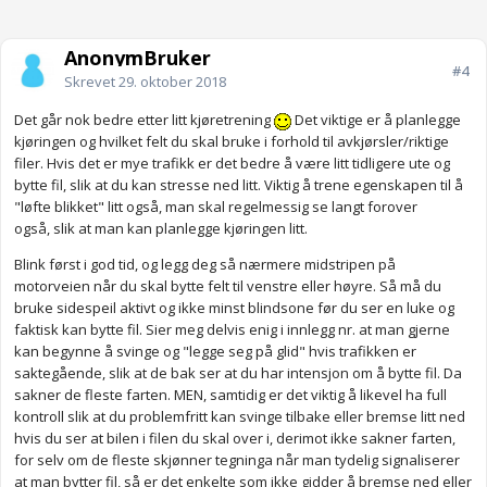
AnonymBruker
#4
Skrevet
29. oktober 2018
Det går nok bedre etter litt kjøretrening
Det viktige er å planlegge
kjøringen og hvilket felt du skal bruke i forhold til avkjørsler/riktige
filer. Hvis det er mye trafikk er det bedre å være litt tidligere ute og
bytte fil, slik at du kan stresse ned litt. Viktig å trene egenskapen til å
"løfte blikket" litt også, man skal regelmessig se langt forover
også, slik at man kan planlegge kjøringen litt.
Blink først i god tid, og legg deg så nærmere midstripen på
motorveien når du skal bytte felt til venstre eller høyre. Så må du
bruke sidespeil aktivt og ikke minst blindsone før du ser en luke og
faktisk kan bytte fil. Sier meg delvis enig i innlegg nr. at man gjerne
kan begynne å svinge og "legge seg på glid" hvis trafikken er
saktegående, slik at de bak ser at du har intensjon om å bytte fil. Da
sakner de fleste farten. MEN, samtidig er det viktig å likevel ha full
kontroll slik at du problemfritt kan svinge tilbake eller bremse litt ned
hvis du ser at bilen i filen du skal over i, derimot ikke sakner farten,
for selv om de fleste skjønner tegninga når man tydelig signaliserer
at man bytter fil, så er det enkelte som ikke gidder å bremse ned eller