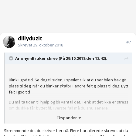
dillyduzit
#7
Skrevet
29. oktober 2018
AnonymBruker skrev (På 29.10.2018 den 12.42):
Blink i god tid. Se deg til siden, i speilet slik at du ser bilen bak gir
plass til deg. Når du blinker
skal
bil i andre felt gi plass til deg. Bytt
felt i god tid
Du må ta tiden til hjelp og bli vant til det. Tenk at det ikke er stress
om du ikke får byttet fil, i verste fall må du snu senere.
Ekspander
Om trafikken er saktegående kan du begynne å blinke og etter
noen sekunder begynne å svinge inn i det andre feltet. Da skal
bilen som kommer litt bak i feltet stanse for å slippe deg inn, han
Skremmende det du skriver her nå. Flere har allerede skrevet at du