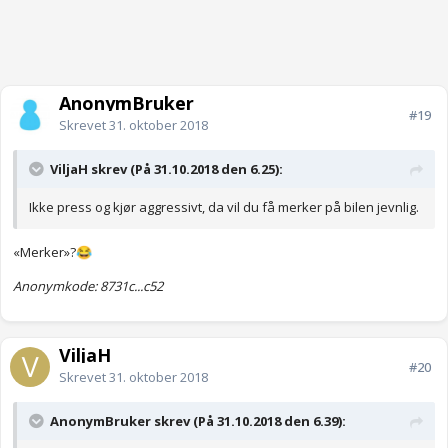
AnonymBruker
#19
Skrevet
31. oktober 2018
ViljaH skrev (På 31.10.2018 den 6.25):
Ikke
press og kjør aggressivt, da vil du få merker på bilen jevnlig.
«Merker»?
😂
Anonymkode: 8731c...c52
ViljaH
#20
Skrevet
31. oktober 2018
AnonymBruker skrev (På 31.10.2018 den 6.39):