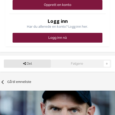
Opprett en konto
Logg inn
Har du allerede en konto? Logg inn her.
Logg inn nå
Del
Følgere
0
Gå til emneliste