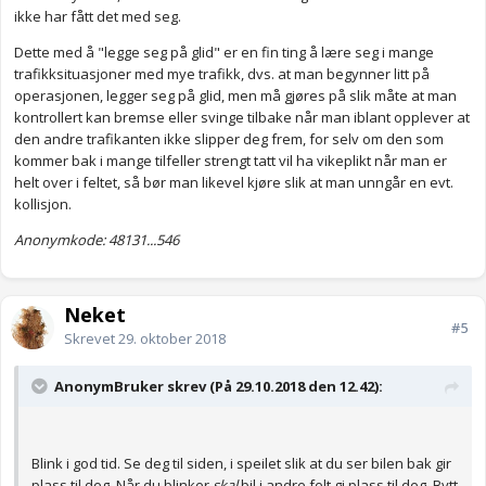
ikke har fått det med seg.
Dette med å "legge seg på glid" er en fin ting å lære seg i mange
trafikksituasjoner med mye trafikk, dvs. at man begynner litt på
operasjonen, legger seg på glid, men må gjøres på slik måte at man
kontrollert kan bremse eller svinge tilbake når man iblant opplever at
den andre trafikanten ikke slipper deg frem, for selv om den som
kommer bak i mange tilfeller strengt tatt vil ha vikeplikt når man er
helt over i feltet, så bør man likevel kjøre slik at man unngår en evt.
kollisjon.
Anonymkode: 48131...546
Neket
#5
Skrevet
29. oktober 2018
AnonymBruker skrev (På 29.10.2018 den 12.42):
Blink i god tid. Se deg til siden, i speilet slik at du ser bilen bak gir
plass til deg. Når du blinker
skal
bil i andre felt gi plass til deg. Bytt