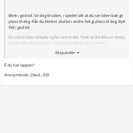
Blink i god tid. Se deg til siden, i speilet slik at du ser bilen bak gir
plass til deg. Når du blinker
skal
bil i andre felt gi plass til deg. Bytt
felt i god tid
Du må ta tiden til hjelp og bli vant til det. Tenk at det ikke er stress
om du ikke får byttet fil, i verste fall må du snu senere.
Ekspander
Om trafikken er saktegående kan du begynne å blinke og etter
noen sekunder begynne å svinge inn i det andre feltet. Da skal
bilen som kommer litt bak i feltet stanse for å slippe deg inn, han
Å du har lappen?
har vikeplikt. Spesielt ved trafikkork må man ofte presse seg inn
Anonymkode: 25ec6...930
for mange gir deg ikke plass. Så du må begynne å svinge slik at
de andre ser at du mener det
Anonymkode: 5b12b...047