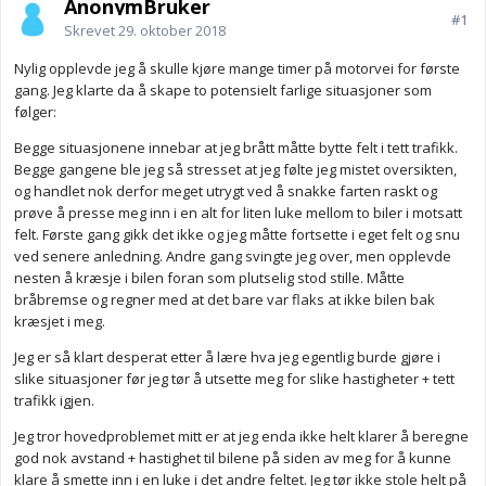
AnonymBruker
#1
Skrevet
29. oktober 2018
Nylig opplevde jeg å skulle kjøre mange timer på motorvei for første
gang. Jeg klarte da å skape to potensielt farlige situasjoner som
følger:
Begge situasjonene innebar at jeg brått måtte bytte felt i tett trafikk.
Begge gangene ble jeg så stresset at jeg følte jeg mistet oversikten,
og handlet nok derfor meget utrygt ved å snakke farten raskt og
prøve å presse meg inn i en alt for liten luke mellom to biler i motsatt
felt. Første gang gikk det ikke og jeg måtte fortsette i eget felt og snu
ved senere anledning. Andre gang svingte jeg over, men opplevde
nesten å kræsje i bilen foran som plutselig stod stille. Måtte
bråbremse og regner med at det bare var flaks at ikke bilen bak
kræsjet i meg.
Jeg er så klart desperat etter å lære hva jeg egentlig burde gjøre i
slike situasjoner før jeg tør å utsette meg for slike hastigheter + tett
trafikk igjen.
Jeg tror hovedproblemet mitt er at jeg enda ikke helt klarer å beregne
god nok avstand + hastighet til bilene på siden av meg for å kunne
klare å smette inn i en luke i det andre feltet. Jeg tør ikke stole helt på