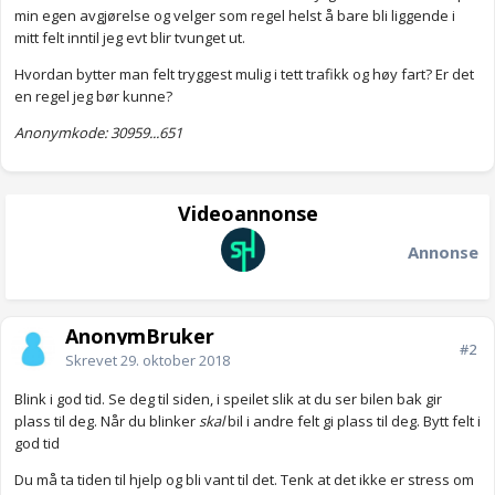
min egen avgjørelse og velger som regel helst å bare bli liggende i
mitt felt inntil jeg evt blir tvunget ut.
Hvordan bytter man felt tryggest mulig i tett trafikk og høy fart? Er det
en regel jeg bør kunne?
Anonymkode: 30959...651
Videoannonse
Annonse
AnonymBruker
#2
Skrevet
29. oktober 2018
Blink i god tid. Se deg til siden, i speilet slik at du ser bilen bak gir
plass til deg. Når du blinker
skal
bil i andre felt gi plass til deg. Bytt felt i
god tid
Du må ta tiden til hjelp og bli vant til det. Tenk at det ikke er stress om