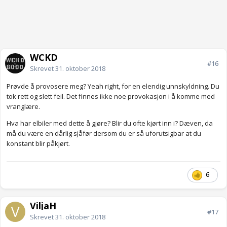
WCKD
#16
Skrevet
31. oktober 2018
Prøvde å provosere meg? Yeah right, for en elendig unnskyldning. Du
tok rett og slett feil. Det finnes ikke noe provokasjon i å komme med
vranglære.
Hva har elbiler med dette å gjøre? Blir du ofte kjørt inn i? Dæven, da
må du være en dårlig sjåfør dersom du er så uforutsigbar at du
konstant blir påkjørt.
6
ViljaH
#17
Skrevet
31. oktober 2018