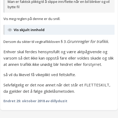
Man er faktisk pliktig til å slippe inn/flette når en bil blinker og vil
bytte fil
Vis meg reglen på denne er du snill.
Vis skjult innhold
§ 3.
Grunnregler for trafikk.
Dersom du sikter til vegtrafikkloven
Enhver skal ferdes hensynsfullt og være aktpågivende og
varsom så det ikke kan oppstå fare eller voldes skade og slik
at annen trafikk ikke unødig blir hindret eller forstyrret.
så vil du likevel få vikeplikt ved feltskifte.
Selvfølgelig er det noe annet når det står et FLETTESKILT,
da gjelder det å følge glidelåsmetoden.
Endret
29. oktober 2018
av dillyduzit