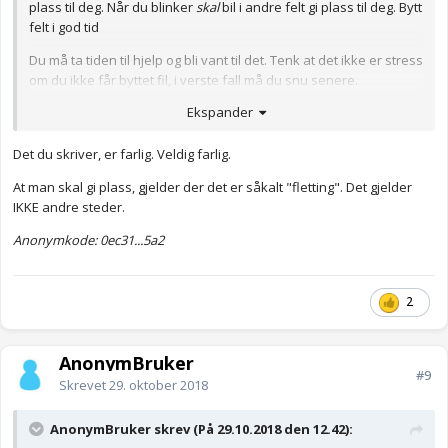
plass til deg. Når du blinker
skal
bil i andre felt gi plass til deg. Bytt
felt i god tid
Du må ta tiden til hjelp og bli vant til det. Tenk at det ikke er stress
om du ikke får byttet fil, i verste fall må du snu senere.
Ekspander
Om trafikken er saktegående kan du begynne å blinke og etter
noen sekunder begynne å svinge inn i det andre feltet. Da skal
bilen som kommer litt bak i feltet stanse for å slippe deg inn, han
Det du skriver, er farlig. Veldig farlig.
har vikeplikt. Spesielt ved trafikkork må man ofte presse seg inn
At man skal gi plass, gjelder der det er såkalt "fletting". Det gjelder
for mange gir deg ikke plass. Så du må begynne å svinge slik at
IKKE andre steder.
de andre ser at du mener det
Anonymkode: 0ec31...5a2
Anonymkode: 5b12b...047
2
AnonymBruker
#9
Skrevet
29. oktober 2018
AnonymBruker skrev (På 29.10.2018 den 12.42):