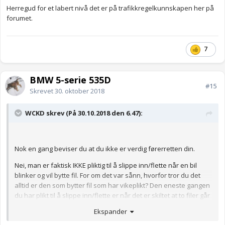
Herregud for et labert nivå det er på trafikkregelkunnskapen her på
forumet.
7
BMW 5-serie 535D
#15
Skrevet
30. oktober 2018
WCKD skrev (På 30.10.2018 den 6.47):
Nok en gang beviser du at du ikke er verdig førerretten din.
Nei, man er faktisk IKKE pliktig til å slippe inn/flette når en bil
blinker og vil bytte fil. For om det var sånn, hvorfor tror du det
alltid er den som bytter fil som har vikeplikt? Den eneste gangen
du har plikt til å slippe inn/flette er når det er skiltet at to filer går
sammen til en.
Ekspander
Herregud for et labert nivå det er på trafikkregelkunnskapen her