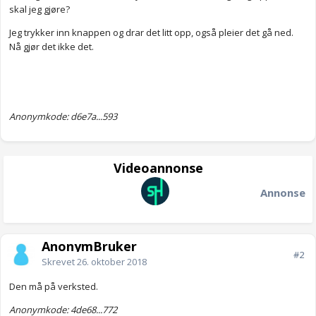
skal jeg gjøre?
Jeg trykker inn knappen og drar det litt opp, også pleier det gå ned.
Nå gjør det ikke det.
Anonymkode: d6e7a...593
Videoannonse
Annonse
AnonymBruker
#2
Skrevet
26. oktober 2018
Den må på verksted.
Anonymkode: 4de68...772