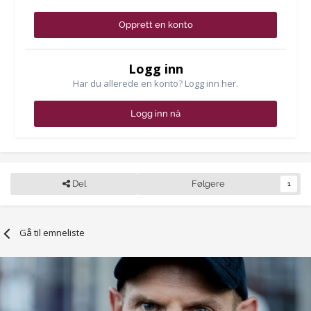
Opprett en konto
Logg inn
Har du allerede en konto? Logg inn her.
Logg inn nå
Del
Følgere
1
Gå til emneliste