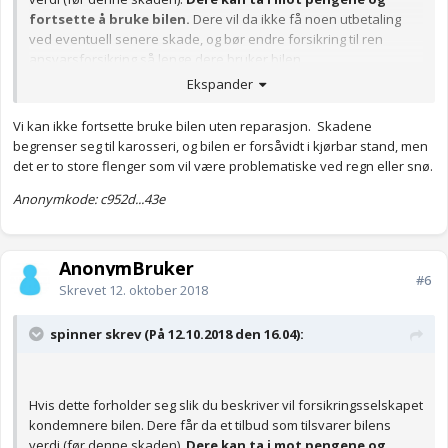
fortsette å bruke bilen.
Dere vil da ikke få noen utbetaling
ved eventuell senere skade, og bør endre forsikring til ren
ansvarsforsikring så lenge dere bruker bilen.
Ekspander
Merk! Hvis det er skader som ikke er kosmetiske sender dere
bilen i pressa.
Vi kan ikke fortsette bruke bilen uten reparasjon. Skadene
begrenser seg til karosseri, og bilen er forsåvidt i kjørbar stand, men
det er to store flenger som vil være problematiske ved regn eller snø.
Anonymkode: c952d...43e
AnonymBruker
#6
Skrevet
12. oktober 2018
spinner skrev (På 12.10.2018 den 16.04):
Hvis dette forholder seg slik du beskriver vil forsikringsselskapet
kondemnere bilen. Dere får da et tilbud som tilsvarer bilens
verdi (før denne skaden).
Dere kan ta i mot pengene og