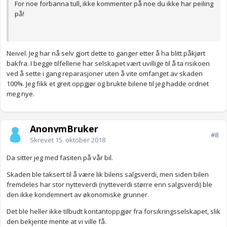
For noe forbanna tull, ikke kommenter på noe du ikke har peiling
på!
Neivel. Jeg har nå selv gjort dette to ganger etter å ha blitt påkjørt
bakfra. I begge tilfellene har selskapet vært uvillige til å ta risikoen
ved å sette i gang reparasjoner uten å vite omfanget av skaden
100%. Jeg fikk et greit oppgjør og brukte bilene til jeg hadde ordnet
meg nye.
AnonymBruker
#8
Skrevet
15. oktober 2018
Da sitter jeg med fasiten på vår bil.
Skaden ble taksert til å være lik bilens salgsverdi, men siden bilen
fremdeles har stor nytteverdi (nytteverdi større enn salgsverdi) ble
den ikke kondemnert av økonomiske grunner.
Det ble heller ikke tilbudt kontantoppgjør fra forsikringsselskapet, slik
den bekjente mente at vi ville få.