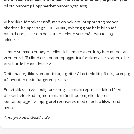
Vi har vært så uheldige å få bilen vår skadet etter en påkjørsel. (Vår
bil sto parkert på oppmerket parkeringsplass)
Vi har ikke fått takst ennå, men en bekjent (biloppretter) mener
skadene beløper seg til 30 - 50 000, avhengig om hele bilen må
omlakkeres, eller om det kun er delene som må erstattes og
lakkeres.
Denne summen er høyere eller lik bilens restverdi, og han mener at
vi enten vil få tilbud om kontantoppgjør fra forsikringsselskapet, eller
at vi burde be om det selv.
Dette har jeg ikke vært borti før, og etter å ha tenkt litt på det, lurer jeg
på hvordan dette fungerer i praksis.
Er det slik som ved boligforsikring, at hvis vi reparerer bilen får vi
dekket hele skaden, men hvis vi får tilbud om, eller ber om,
kontantoppgjør, vil oppgjøret reduseres med et beløp tilsvarende
mva?
Anonymkode: c952d...43e