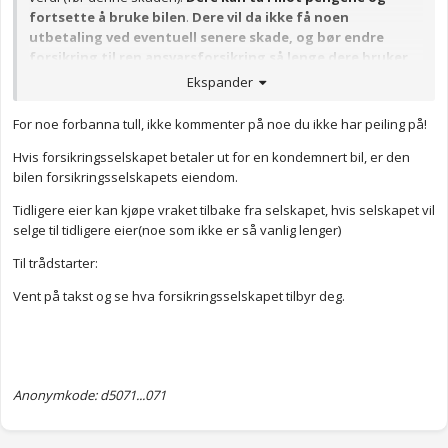
fortsette å bruke bilen
.
Dere vil da ikke få noen
utbetaling ved eventuell senere skade, og bør endre
forsikring til ren ansvarsforsikring så lenge dere bruker
bilen.
Ekspander
Merk! Hvis det er skader som ikke er kosmetiske sender dere
For noe forbanna tull, ikke kommenter på noe du ikke har peiling på!
bilen i pressa.
Hvis forsikringsselskapet betaler ut for en kondemnert bil, er den
bilen forsikringsselskapets eiendom.
Tidligere eier kan kjøpe vraket tilbake fra selskapet, hvis selskapet vil
selge til tidligere eier(noe som ikke er så vanlig lenger)
Til trådstarter:
Vent på takst og se hva forsikringsselskapet tilbyr deg.
Anonymkode: d5071...071