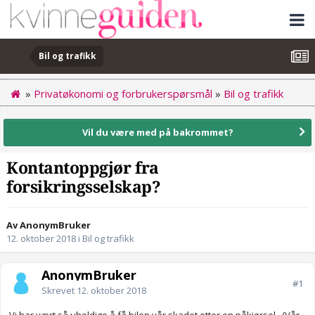
Bil og trafikk
»
Privatøkonomi og forbrukerspørsmål
»
Bil og trafikk
Vil du være med på bakrommet?
Kontantoppgjør fra
forsikringsselskap?
Av AnonymBruker
12. oktober 2018
i
Bil og trafikk
AnonymBruker
#1
Skrevet
12. oktober 2018