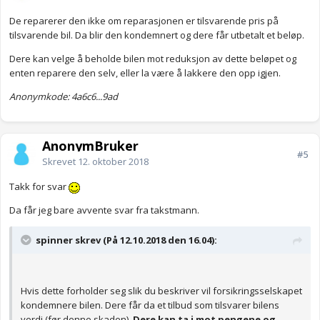
De reparerer den ikke om reparasjonen er tilsvarende pris på
tilsvarende bil. Da blir den kondemnert og dere får utbetalt et beløp.
Dere kan velge å beholde bilen mot reduksjon av dette beløpet og
enten reparere den selv, eller la være å lakkere den opp igjen.
Anonymkode: 4a6c6...9ad
AnonymBruker
#5
Skrevet
12. oktober 2018
Takk for svar
Da får jeg bare avvente svar fra takstmann.
spinner skrev (På 12.10.2018 den 16.04):
Hvis dette forholder seg slik du beskriver vil forsikringsselskapet
kondemnere bilen. Dere får da et tilbud som tilsvarer bilens
verdi (før denne skaden).
Dere kan ta i mot pengene og