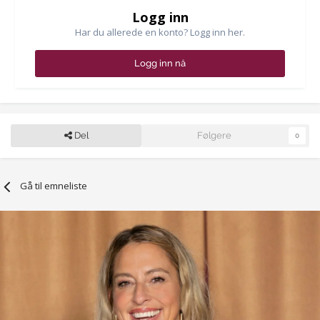
Logg inn
Har du allerede en konto? Logg inn her.
Logg inn nå
Del
Følgere
0
Gå til emneliste