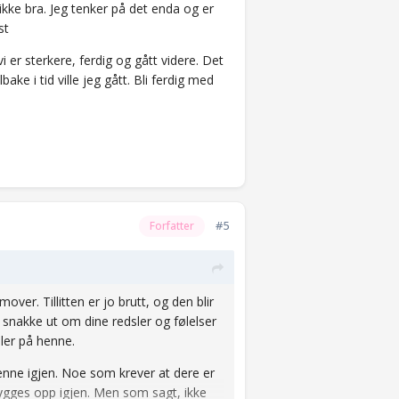
 ikke bra. Jeg tenker på det enda og er
st
vi er sterkere, ferdig og gått videre. Det
ke i tid ville jeg gått. Bli ferdig med
#5
Forfatter
ver. Tillitten er jo brutt, og den blir
 snakke ut om dine redsler og følelser
oler på henne.
enne igjen. Noe som krever at dere er
bygges opp igjen. Men som sagt, ikke