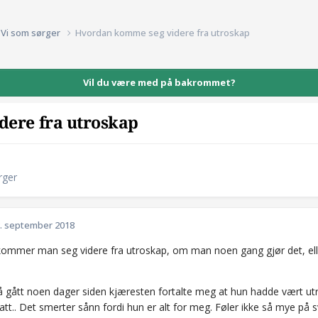
Vi som sørger
Hvordan komme seg videre fra utroskap
Vil du være med på bakrommet?
ere fra utroskap
rger
. september 2018
ommer man seg videre fra utroskap, om man noen gang gjør det, eller 
å gått noen dager siden kjæresten fortalte meg at hun hadde vært utro
tt.. Det smerter sånn fordi hun er alt for meg. Føler ikke så mye på s