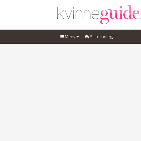
Meny
Siste innlegg