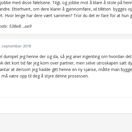
jobbe med disse følelsene. Tilgi, og jobbe mot å klare å stole på hen
ndre. Etterhvert, om dere klarer å gjennomføre, vil tillitten bygges 
rt. Hvor lenge har dere vært sammen? Tror du det er fare for at hun g
de: 538e8...ae9
. september 2018
el dumpet jeg henne der og da, så jeg aner ingenting om hvordan det
tok det kort tid før jeg kom over partner, men selve utroskapen satt d
g antar at dersom jeg hadde gitt henne en ny sjanse, måtte man bygge op
et må være opp til deg å styre denne prosessen.