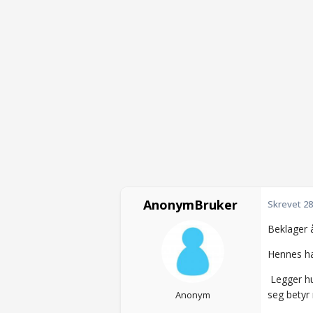
AnonymBruker
Skrevet
28
Beklager å
Hennes han
Legger hun
seg betyr
Anonym