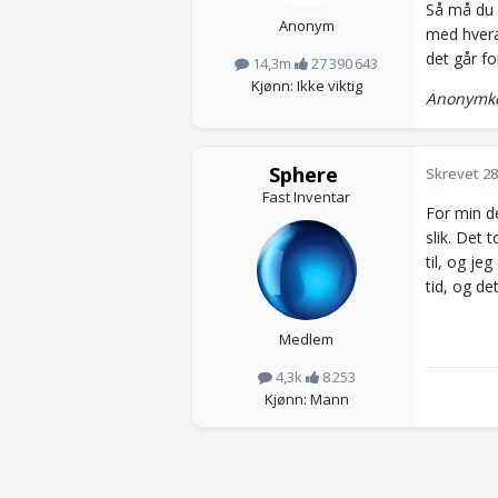
Så må du 
Anonym
med hvera
det går fo
14,3m
27 390 643
Kjønn: Ikke viktig
Anonymko
Sphere
Skrevet
28
Fast Inventar
For min d
slik. Det 
til, og je
tid, og d
Medlem
4,3k
8 253
Kjønn: Mann