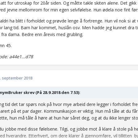
satt for utroskap for 20år siden. Og måtte takle skiten alene. Det gikk
 ved jevne mellomrom for min egen selvfølelse. Hun ødela noe fint før
aldri ha blitt i forholdet og prøvde lenge å fortrenge. Hun vil nok si at 
or lang tid. Barn har kommet, huslån osv. Men hadde jeg kunnet dra tilba
å fra dama. Bedre enn årevis med grubling.
nn 45.
de: a44e1...d78
. september 2018
ymBruker skrev (På 28.9.2018 den 7.53):
ng tid det tar spørs nok på hvor mye arbeid dere legger i forholdet fremo
parert på et par dager. Kommunikasjon er viktig. Hun må tåle at du får
ette, hun må tåle å høre at hun har såret deg, og at du ikke lenger st
u jobbe med disse følelsene. Tilgi, og jobbe mot å klare å stole på h
ed hverandre. Etterhvert, om dere klarer å gjennomføre, vil tillitten 