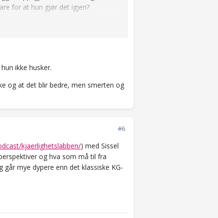
re for at hun gjør det igjen?
 hun ikke husker.
lbake og at det blir bedre, men smerten og
#6
dcast/kjaerlighetslabben/
) med Sissel
erspektiver og hva som må til fra
og går mye dypere enn det klassiske KG-