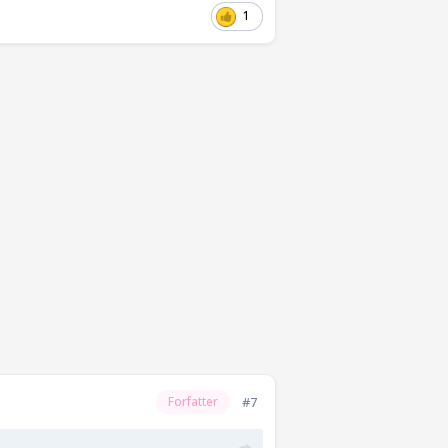
1
#7
Forfatter