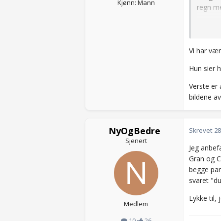
Kjønn: Mann
regn me
Anonym
Vi har vær
Hun sier h
Verste er 
bildene a
NyOgBedre
Skrevet
28
Sjenert
Jeg anbef
Gran og C
begge part
svaret "
Lykke til,
Medlem
10
26