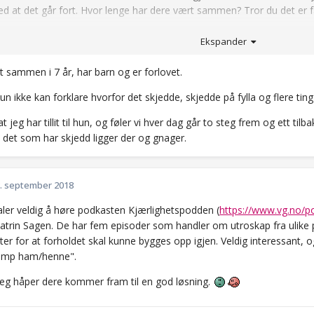
d at det går fort. Hvor lenge har dere vært sammen? Tror du det er fa
kode: 538e8...ae9
Ekspander
t sammen i 7 år, har barn og er forlovet.
un ikke kan forklare hvorfor det skjedde, skjedde på fylla og flere ting
at jeg har tillit til hun, og føler vi hver dag går to steg frem og ett ti
v det som har skjedd ligger der og gnager.
. september 2018
aler veldig å høre podkasten Kjærlighetspodden (
https://www.vg.no/po
atrin Sagen. De har fem episoder som handler om utroskap fra ulike p
er for at forholdet skal kunne bygges opp igjen. Veldig interessant, 
dump ham/henne".
 jeg håper dere kommer fram til en god løsning.