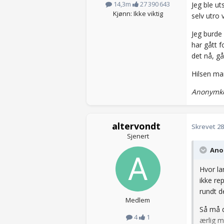
14,3m
27 390 643
Jeg ble ut
Kjønn: Ikke viktig
selv utro
Jeg burde 
har gått f
det nå, g
Hilsen ma
Anonymko
altervondt
Skrevet
28
Sjenert
Anon
Hvor la
ikke re
rundt d
Medlem
Så må d
4
1
ærlig m