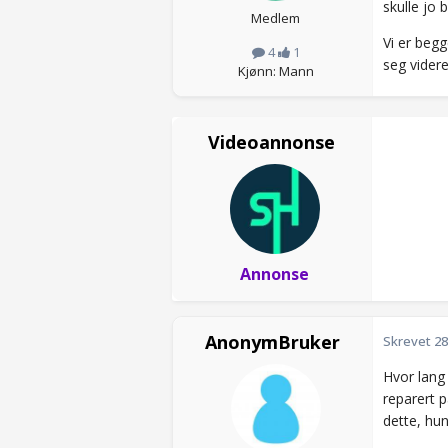
skulle jo
Medlem
Vi er beg
4
1
seg videre
Kjønn: Mann
Videoannonse
Annonse
AnonymBruker
Skrevet
28
Hvor lang 
reparert p
dette, hun