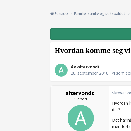
Forside
Familie, samliv og seksualitet
Hvordan komme seg vid
Av altervondt
28. september 2018
i
Vi som sø
altervondt
Skrevet
28
Sjenert
Hvordan k
det?
Det har n
men fortsa