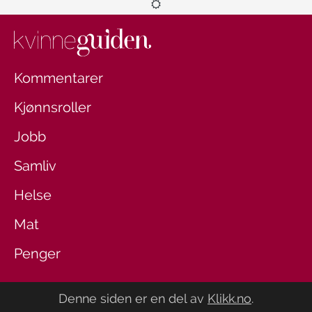
Kommentarer
Kjønnsroller
Jobb
Samliv
Helse
Mat
Penger
Denne siden er en del av
Klikk.no
.