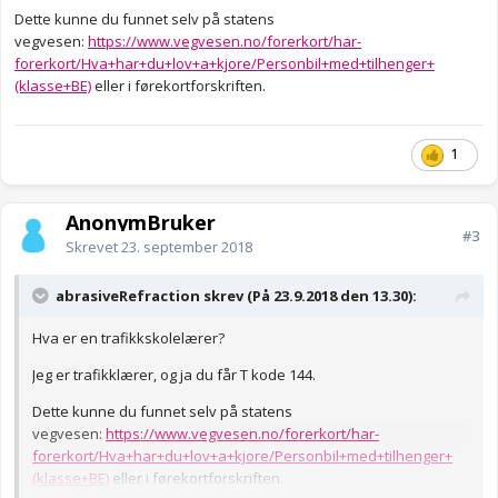
Dette kunne du funnet selv på statens
vegvesen:
https://www.vegvesen.no/forerkort/har-
forerkort/Hva+har+du+lov+a+kjore/Personbil+med+tilhenger+
(klasse+BE)
eller i førekortforskriften.
1
AnonymBruker
#3
Skrevet
23. september 2018
abrasiveRefraction skrev (På 23.9.2018 den 13.30):
Hva er en trafikkskolelærer?
Jeg er trafikklærer, og ja du får T kode 144.
Dette kunne du funnet selv på statens
vegvesen:
https://www.vegvesen.no/forerkort/har-
forerkort/Hva+har+du+lov+a+kjore/Personbil+med+tilhenger+
(klasse+BE)
eller i førekortforskriften.