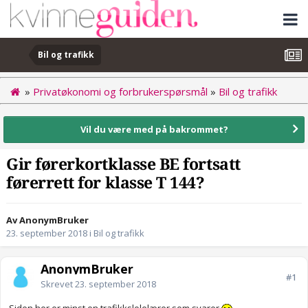
Bil og trafikk
»
Privatøkonomi og forbrukerspørsmål
»
Bil og trafikk
Vil du være med på bakrommet?
Gir førerkortklasse BE fortsatt
førerrett for klasse T 144?
Av AnonymBruker
23. september 2018
i
Bil og trafikk
AnonymBruker
#1
Skrevet
23. september 2018