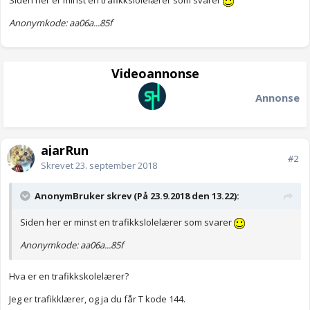
Siden her er minst en trafikkslolelærer som svarer
Anonymkode: aa06a...85f
Videoannonse
Annonse
ajarRun
#2
Skrevet
23. september 2018
AnonymBruker skrev (På 23.9.2018 den 13.22):
Siden her er minst en trafikkslolelærer som svarer
Anonymkode: aa06a...85f
Hva er en trafikkskolelærer?
Jeg er trafikklærer, og ja du får T kode 144.