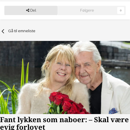
Del
Følgere
0
Gå til emneliste