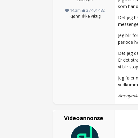
som har d
14,3m
27 401 482
Kjønn: Ikke viktig
Det jeg h
messenger
Jeg blir f
periode hv
Det jeg da
Er det st
vi blir st
Jeg føler
vedkommen
Anonymko
Videoannonse