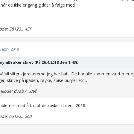
 når de ikke engang gidder å følge med.
de: 58123...45f
. april 2018
ymBruker skrev (På 26.4.2018 den 1.43):
såfall sliter kjørelærerne jeg har hatt. De har alle sammen vært mer o
er, skrive på ipaden, røyke, spise burger etc...
kode: d7ab7...09f
oblemer med å tro at de røyker i bilen i 2018.
de: 6a1a2...2cd