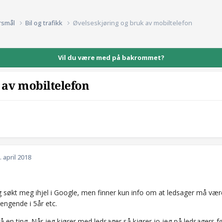
rsmål
Bil og trafikk
Øvelseskjøring og bruk av mobiltelefon
Vil du være med på bakrommet?
 av mobiltelefon
. april 2018
g søkt meg ihjel i Google, men finner kun info om at ledsager må være
ngende i 5år etc.
på en ting. Når jeg kjører med ledsager så kjører jo jeg på ledsagers f