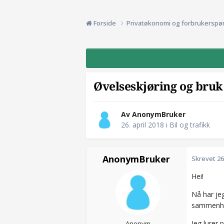
Forside
Privatøkonomi og forbrukerspø
Øvelseskjøring og bruk
Av AnonymBruker
26. april 2018
i
Bil og trafikk
AnonymBruker
Skrevet
26
Hei!
Nå har je
sammenhe
Jeg lurer 
Anonym