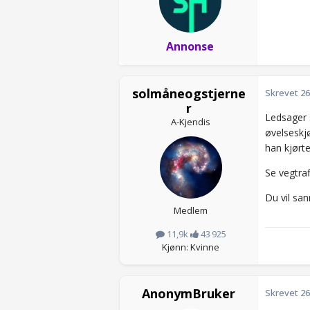
Annonse
solmåneogstjerne
Skrevet
26
r
Ledsager 
A-Kjendis
øvelseskj
han kjørte
Se vegtraf
Du vil san
Medlem
11,9k
43 925
Kjønn: Kvinne
AnonymBruker
Skrevet
26