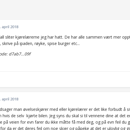
. april 2018
all sliter kjørelærerne jeg har hatt. De har alle sammen vært mer oppt
 skrive på ipaden, røyke, spise burger etc...
de: d7ab7...09f
. april 2018
dsager man øvelseskjører med eller kjørelærer er det like forbudt å s
 hvis de selv kjørte bilen. Jeg syns du skal si til vennene dine at det e
 på veien for evn farer du ikke måtte få med deg, og på evn feil du gjø
for da er det deres feil om noe skjer og påpeke at det er ulovlig og gj