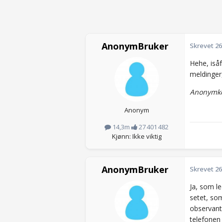
AnonymBruker
Skrevet
26
Hehe, isåf
meldinger,
Anonymko
Anonym
14,3m
27 401 482
Kjønn: Ikke viktig
AnonymBruker
Skrevet
26
Ja, som le
setet, som
observante
telefonen 