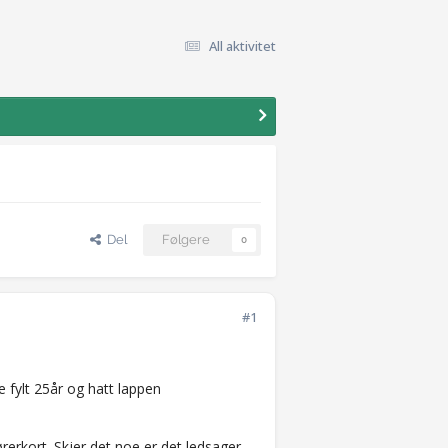
All aktivitet
Del
Følgere
0
#1
 fylt 25år og hatt lappen
ørerkort. Skjer det noe er det ledsager