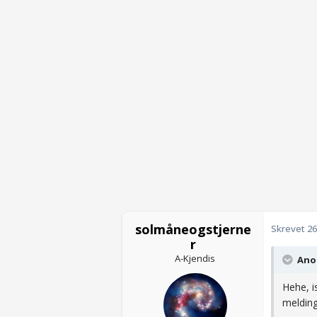
solmåneogstjerne
Skrevet
26
r
A-Kjendis
Anon
Hehe, i
melding