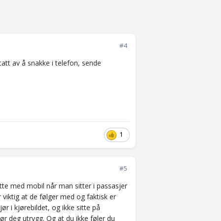
#4
att av å snakke i telefon, sende
1
#5
itte med mobil når man sitter i passasjer
r viktig at de følger med og faktisk er
r i kjørebildet, og ikke sitte på
ør deg utrygg. Og at du ikke føler du