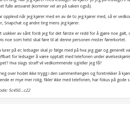
et fulle ansvaret (kommer vel an på saken også).
ar opplevd når jeg kjører med en av de to jeg kjører med, så er ve
, Snapchat og andre ting mens jeg kjører.
ort usikker av sånt fordi jeg for det første er redd for å gjøre noe galt, 
is noe som helst skal føre til at denne personen mister førerkortet.
 lurer på er; ledsager skal jo følge med på hva jeg gjør og generelt væ
raffbart for ledsager å være opptatt med telefonen under øvelseskjør
oppet? Hva slags straff vil vedkommende og/eller jeg få?
 meg over hodet ikke trygg i den sammenhengen og foretrekker å kjø
de er mye mer rolig, fikler ikke med telefonen, har fokus på gode s
de: 5c450...c22