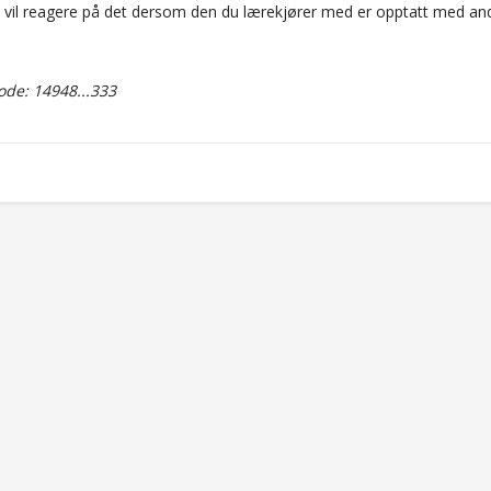
iet vil reagere på det dersom den du lærekjører med er opptatt med an
de: 14948...333