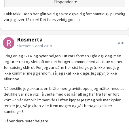
23:00
Ekspander
Takk takk! Tiden har gått veldig sakte og veldig fort samtidig - plutselig
var jeg over 12 uker! Det føles veldig godt :-)
Rosmerta
#20
Skrevet
8. april 2018
I dag er jeg 12+4, og nyter helgen. Litt rar i formen i går og i dag, men
jeg lurer rett og slett på om det henger sammen med at alt av rutiner
for spising sklir ut. For jeg var sånn her sist helg også. Ikke noe jeg
ikke kommer meg gjennom, så jeg skal ikke klage. Jeg spyr jo ikke
eller noe.
Nå bestilte jeg akkurat en bråte med gravidtopper, jeg måtte innse at
det ikke var noe vits i å vente med det når alt jeg har fra før er fort
kort :-P Når det blir litt mer vår i luften kjøper jeg meg nok mer kjoler
tenker jeg, så jeg kan vise frem magen og gå i behagelige klær
samtidig <3
Håper dere nyter helgen!