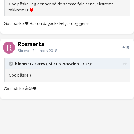
God påske! Jeg kjenner på de samme følelsene, ekstremt
takknemlig
God påske ❤️ Har du dagbok? Følger deg gjerne!
Rosmerta
#15
Skrevet
31. mars 2018
blomst12 skrev (På 31.3.2018 den 17.25):
God påske:)
God påske 👍😊❤️