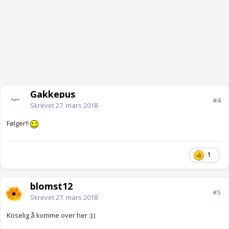
Gakkepus
#4
Skrevet
27. mars 2018
Følger!!
1
blomst12
#5
Skrevet
27. mars 2018
Koselig å komme over her :):)