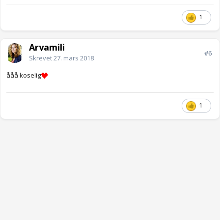
1
Aryamili
#6
Skrevet
27. mars 2018
ååå koselig
1