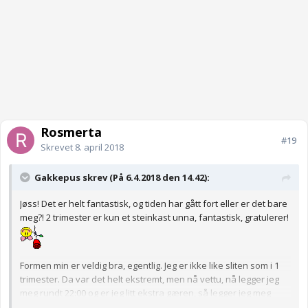
Rosmerta
#19
Skrevet
8. april 2018
Gakkepus skrev (På 6.4.2018 den 14.42):
Jøss! Det er helt fantastisk, og tiden har gått fort eller er det bare
meg?! 2 trimester er kun et steinkast unna, fantastisk, gratulerer!
Formen min er veldig bra, egentlig. Jeg er ikke like sliten som i 1
trimester. Da var det helt ekstremt, men nå vettu, nå legger jeg
meg rundt 22:00 og er jeg litt ekstra gæren, så legger jeg meg