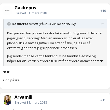
Gakkepus
#10
Skrevet
31. mars 2018
Rosmerta skrev (På 31.3.2018 den 15.37):
Den påsken har jeg vært ekstra takknemlig. En grunn til det er at
jeg er gravid, selvsagt. Men en annen grunn er at jeg etter
planen skulle hatt egguttak uka etter påske, og jeg er så
ekstremt glad for at jeg slipper hele prosessen.
Jeg sender mange varme tanker til mine barnløse-søstre og
håper for alt i verden at dere til slutt får det dere drømmer om ❤️
❤❤
God påske.
Aryamili
#11
Skrevet
31. mars 2018