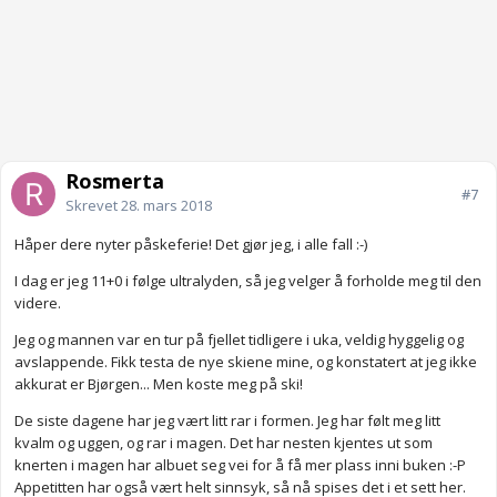
Rosmerta
#7
Skrevet
28. mars 2018
Håper dere nyter påskeferie! Det gjør jeg, i alle fall :-)
I dag er jeg 11+0 i følge ultralyden, så jeg velger å forholde meg til den
videre.
Jeg og mannen var en tur på fjellet tidligere i uka, veldig hyggelig og
avslappende. Fikk testa de nye skiene mine, og konstatert at jeg ikke
akkurat er Bjørgen... Men koste meg på ski!
De siste dagene har jeg vært litt rar i formen. Jeg har følt meg litt
kvalm og uggen, og rar i magen. Det har nesten kjentes ut som
knerten i magen har albuet seg vei for å få mer plass inni buken :-P
Appetitten har også vært helt sinnsyk, så nå spises det i et sett her.