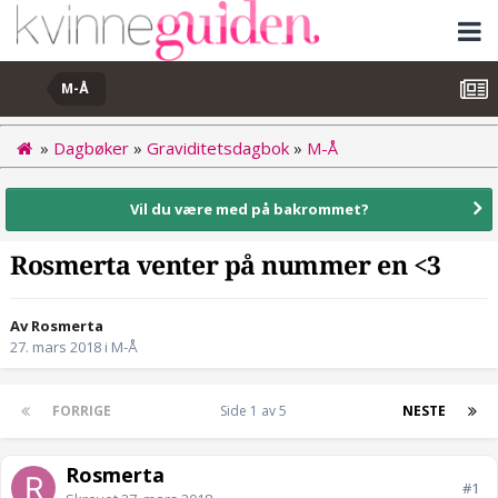
M-Å
»
Dagbøker
»
Graviditetsdagbok
»
M-Å
Vil du være med på bakrommet?
Rosmerta venter på nummer en <3
Av Rosmerta
27. mars 2018
i
M-Å
FORRIGE
Side 1 av 5
NESTE
Rosmerta
#1