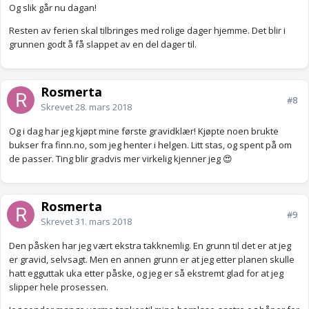
Og slik går nu dagan!
Resten av ferien skal tilbringes med rolige dager hjemme. Det blir i
grunnen godt å få slappet av en del dager til.
Rosmerta
#8
Skrevet
28. mars 2018
Og i dag har jeg kjøpt mine første gravidklær! Kjøpte noen brukte
bukser fra finn.no, som jeg henter i helgen. Litt stas, og spent på om
de passer. Ting blir gradvis mer virkelig kjenner jeg 😍
Rosmerta
#9
Skrevet
31. mars 2018
Den påsken har jeg vært ekstra takknemlig. En grunn til det er at jeg
er gravid, selvsagt. Men en annen grunn er at jeg etter planen skulle
hatt egguttak uka etter påske, og jeg er så ekstremt glad for at jeg
slipper hele prosessen.