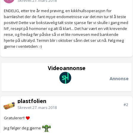
Skrevet
27. mars 2018
ENDELIG, etter tre år med prøving, en kikkhullsoperasjon for
barnløshet der de fant myye endometriose var det min tur til å teste
positivt! Dette var bokstavelig talt siste sjanse før vi skulle i gang med
IVF, resept på hormoner og alt lå klart... Det har vært en vilt krevende
reise, og fredag før påske så vi et lite romvesen med bankende
hjerte på ultralyd. Termin blir i oktober sånn det ser ut nå. Følg meg
gjerne i ventetiden :-)
Videoannonse
Annonse
plastfolien
#2
Skrevet
27. mars 2018
Gratulerer!!
Jeg følger deg gjerne