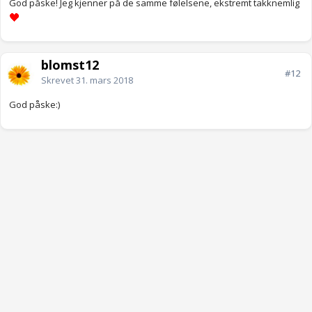
God påske! Jeg kjenner på de samme følelsene, ekstremt takknemlig
blomst12
#12
Skrevet
31. mars 2018
God påske:)