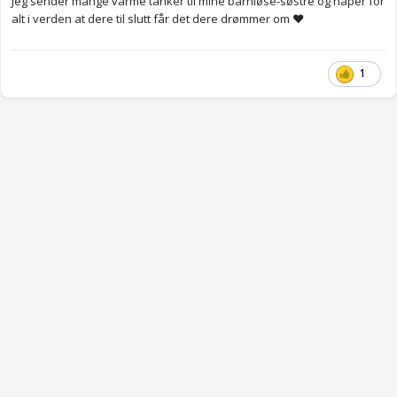
Jeg sender mange varme tanker til mine barnløse-søstre og håper for
alt i verden at dere til slutt får det dere drømmer om ❤️
1