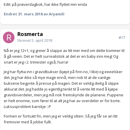
Edit: på prøverdagbok, har ikke flyttet min enda
Endret
31. mars 2018
av Aryamili
Rosmerta
#17
Skrevet
5. april 2018
Nå er jeg 12+1, og greier å slappe av litt mer med om dette kommer til
å gå veien. Det er helt surrealistisk at det er en baby inni meg! Og
snart er jeg i 2. trimester også, hurra!
Jeg har flytta inn i gravidbukser (kjøpt på finn.no, I like) og eeeelsker
det. Jeg har ikke så mye mage ennå, men nok til at de vanlige
buksene begynte å presse på magen. Det er veldig deilig å slippe
akkurat det. Jeg hadde jo egentlig tenkt til å vente litt med å kjøpe
gravidoverdeler, men jeg må nok fremskynde de planene. Puppene
er helt enorme, som fører til at alt jeg har av overdeler er for korte.
Luksusproblem kanskje :-P
Formen er fortsatt fin, men jeg er veldig sliten. Så jeg får se an litt
fremover med å jobbe fullt.