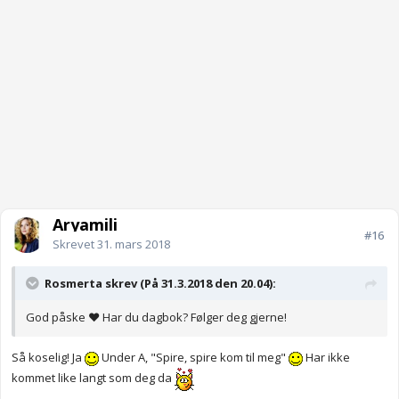
Aryamili
#16
Skrevet
31. mars 2018
Rosmerta skrev (På 31.3.2018 den 20.04):
God påske ❤️ Har du dagbok? Følger deg gjerne!
Så koselig! Ja
Under A, "Spire, spire kom til meg"
Har ikke
kommet like langt som deg da