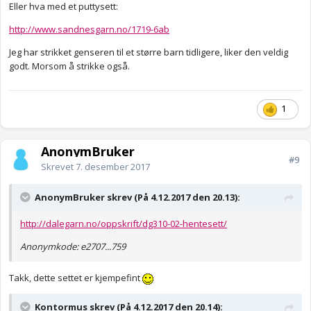
Eller hva med et puttysett:
http://www.sandnesgarn.no/1719-6ab
Jeg har strikket genseren til et større barn tidligere, liker den veldig
godt. Morsom å strikke også.
1
AnonymBruker
#9
Skrevet
7. desember 2017
AnonymBruker skrev (På 4.12.2017 den 20.13):
http://dalegarn.no/oppskrift/dg310-02-hentesett/
Anonymkode: e2707...759
Takk, dette settet er kjempefint
Kontormus skrev (På 4.12.2017 den 20.14):