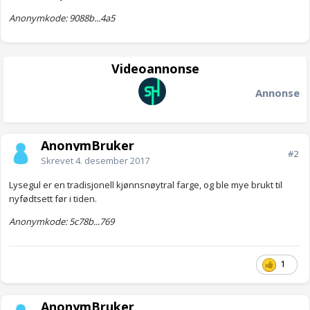
Anonymkode: 9088b...4a5
Videoannonse
Annonse
AnonymBruker
#2
Skrevet
4. desember 2017
Lysegul er en tradisjonell kjønnsnøytral farge, og ble mye brukt til
nyfødtsett før i tiden.
Anonymkode: 5c78b...769
1
AnonymBruker