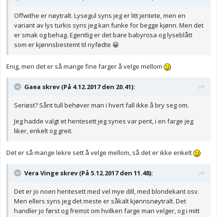
Offwithe er nøytralt. Lysegul syns jeg er litt jentete, men en
variant av lys turkis syns jeg kan funke for begge kjønn. Men det
er smak og behag. Egentlig er det bare babyrosa og lyseblått
som er kjønnsbestemt til nyfødte 😀
Enig, men det er så mange fine farger å velge mellom
Gaea skrev (På 4.12.2017 den 20.41):
Seriøst? Sånt tull behøver man i hvert fall ikke å bry seg om.
Jeg hadde valgt et hentesett jeg synes var pent, i en farge jeg
liker, enkelt og greit.
Det er så mange lekre sett å velge mellom, så det er ikke enkelt
Vera Vinge skrev (På 5.12.2017 den 11.48):
Det er jo noen hentesett med vel mye dill, med blondekant osv.
Men ellers syns jeg det meste er såkalt kjønnsnøytralt. Det
handler jo først og fremst om hvilken farge man velger, og i mitt