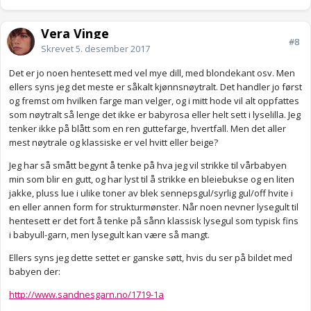
Vera Vinge
#8
Skrevet
5. desember 2017
Det er jo noen hentesett med vel mye dill, med blondekant osv. Men
ellers syns jeg det meste er såkalt kjønnsnøytralt. Det handler jo først
og fremst om hvilken farge man velger, og i mitt hode vil alt oppfattes
som nøytralt så lenge det ikke er babyrosa eller helt sett i lyselilla. Jeg
tenker ikke på blått som en ren guttefarge, hvertfall. Men det aller
mest nøytrale og klassiske er vel hvitt eller beige?
Jeg har så smått begynt å tenke på hva jeg vil strikke til vårbabyen
min som blir en gutt, og har lyst til å strikke en bleiebukse og en liten
jakke, pluss lue i ulike toner av blek sennepsgul/syrlig gul/off hvite i
en eller annen form for strukturmønster. Når noen nevner lysegult til
hentesett er det fort å tenke på sånn klassisk lysegul som typisk fins
i babyull-garn, men lysegult kan være så mangt.
Ellers syns jeg dette settet er ganske søtt, hvis du ser på bildet med
babyen der:
http://www.sandnesgarn.no/1719-1a