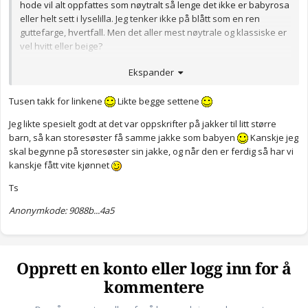
hode vil alt oppfattes som nøytralt så lenge det ikke er babyrosa
eller helt sett i lyselilla. Jeg tenker ikke på blått som en ren
guttefarge, hvertfall. Men det aller mest nøytrale og klassiske er
vel hvitt eller beige?
Jeg har så smått begynt å tenke på hva jeg vil strikke til
Ekspander
vårbabyen min som blir en gutt, og har lyst til å strikke en
bleiebukse og en liten jakke, pluss lue i ulike toner av blek
Tusen takk for linkene
Likte begge settene
sennepsgul/syrlig gul/off hvite i en eller annen form for
Jeg likte spesielt godt at det var oppskrifter på jakker til litt større
strukturmønster. Når noen nevner lysegult til hentesett er det
barn, så kan storesøster få samme jakke som babyen
Kanskje jeg
fort å tenke på sånn klassisk lysegul som typisk fins i babyull-
skal begynne på storesøster sin jakke, og når den er ferdig så har vi
garn, men lysegult kan være så mangt.
kanskje fått vite kjønnet
Ellers syns jeg dette settet er ganske søtt, hvis du ser på bildet
Ts
med babyen der:
Anonymkode: 9088b...4a5
http://www.sandnesgarn.no/1719-1a
Eller hva med et puttysett:
http://www.sandnesgarn.no/1719-6ab
Opprett en konto eller logg inn for å
Jeg har strikket genseren til et større barn tidligere, liker den
kommentere
veldig godt. Morsom å strikke også.