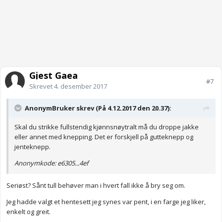
Gjest Gaea
#7
Skrevet
4. desember 2017
AnonymBruker skrev (På 4.12.2017 den 20.37):
Skal du strikke fullstendig kjønnsnøytralt må du droppe jakke
eller annet med knepping. Det er forskjell på gutteknepp og
jenteknepp.
Anonymkode: e6305...4ef
Seriøst? Sånt tull behøver man i hvert fall ikke å bry seg om.
Jeg hadde valgt et hentesett jeg synes var pent, i en farge jeg liker,
enkelt og greit.