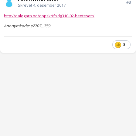
#3
Skrevet
4. desember 2017
http://dalegarn.no/oppskrift/dg310-02-hentesett/
Anonymkode: e2707...759
3