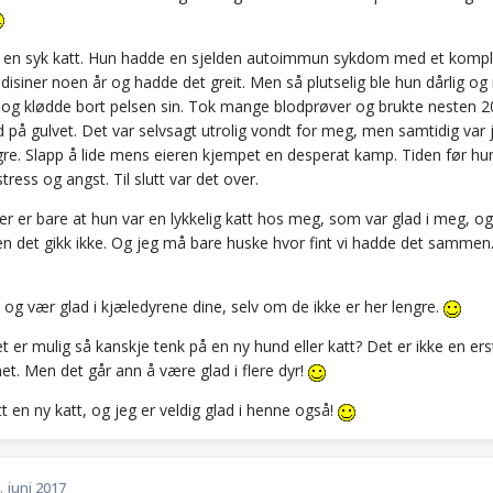
 en syk katt. Hun hadde en sjelden autoimmun sykdom med et kompli
isiner noen år og hadde det greit. Men så plutselig ble hun dårlig og 
g og klødde bort pelsen sin. Tok mange blodprøver og brukte nesten 2
på gulvet. Det var selvsagt utrolig vondt for meg, men samtidig var j
gre. Slapp å lide mens eieren kjempet en desperat kamp. Tiden før hu
tress og angst. Til slutt var det over.
r er bare at hun var en lykkelig katt hos meg, som var glad i meg, og
n det gikk ikke. Og jeg må bare huske hvor fint vi hadde det sammen. 
og vær glad i kjæledyrene dine, selv om de ikke er her lengre.
t er mulig så kanskje tenk på en ny hund eller katt? Det er ikke en erst
et. Men det går ann å være glad i flere dyr!
tt en ny katt, og jeg er veldig glad i henne også!
. juni 2017