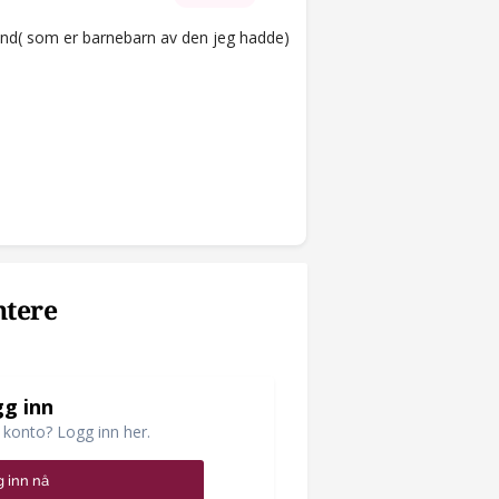
 hund( som er barnebarn av den jeg hadde)
ntere
g inn
 konto? Logg inn her.
 inn nå