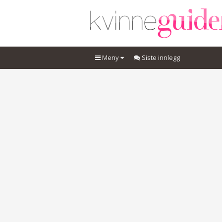
Meny
Siste innlegg