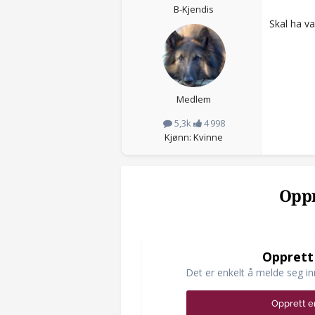
B-Kjendis
Skal ha va
Medlem
5,3k
4 998
Kjønn: Kvinne
Oppr
Opprett
Det er enkelt å melde seg in
Opprett e