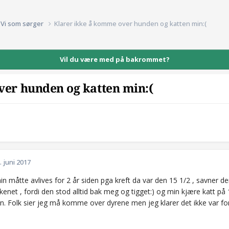
Vi som sørger
Klarer ikke å komme over hunden og katten min:(
Vil du være med på bakrommet?
ver hunden og katten min:(
. juni 2017
 måtte avlives for 2 år siden pga kreft da var den 15 1/2 , savner de
kenet , fordi den stod alltid bak meg og tigget:) og min kjære katt på 1
en. Folk sier jeg må komme over dyrene men jeg klarer det ikke var fo