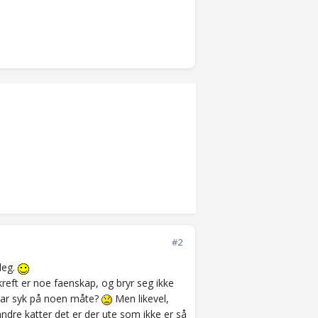
#2
deg.
reft er noe faenskap, og bryr seg ikke
 var syk på noen måte?
Men likevel,
ndre katter det er der ute som ikke er så