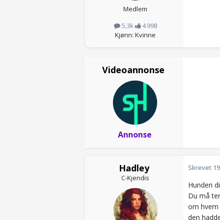
Medlem
5,3k
4 998
Kjønn: Kvinne
Videoannonse
Annonse
Hadley
Skrevet
19
C-Kjendis
Hunden di
Du må tenk
om hvem e
den hadde 