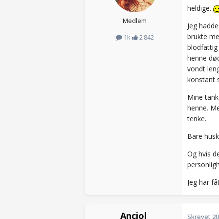
heldige.
Medlem
Jeg hadde
brukte med
1k
2 842
blodfatti
henne død 
vondt len
konstant s
Mine tanke
henne. Me
tenke.
Bare husk 
Og hvis de
personligh
Jeg har få
Anciol
Skrevet
20