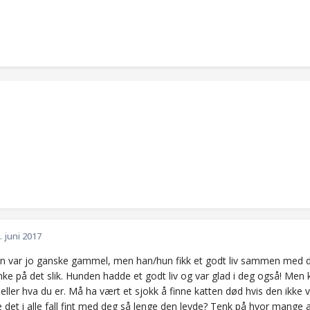
. juni 2017
n var jo ganske gammel, men han/hun fikk et godt liv sammen med 
e på det slik. Hunden hadde et godt liv og var glad i deg også! Men k
ller hva du er. Må ha vært et sjokk å finne katten død hvis den ikke
det i alle fall fint med deg så lenge den levde? Tenk på hvor mange a