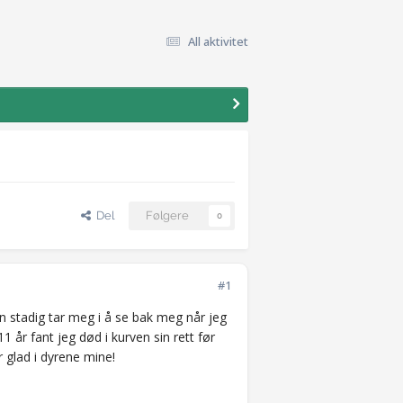
All aktivitet
Del
Følgere
0
#1
n stadig tar meg i å se bak meg når jeg
1 år fant jeg død i kurven sin rett før
r glad i dyrene mine!