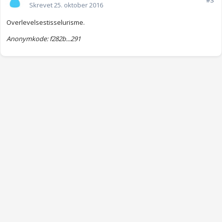
#3
Skrevet
25. oktober 2016
Overlevelsestisselurisme.
Anonymkode: f282b...291