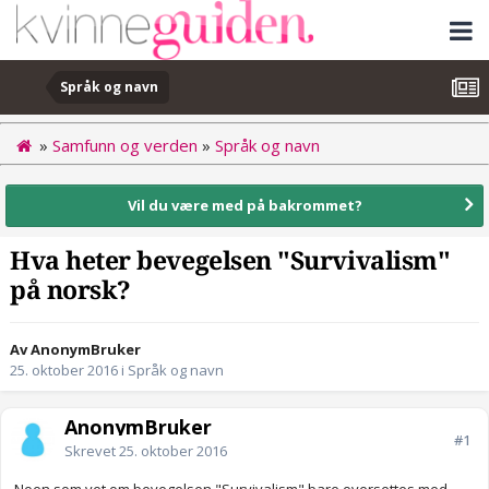
Språk og navn
»
Samfunn og verden
»
Språk og navn
Vil du være med på bakrommet?
Hva heter bevegelsen "Survivalism"
på norsk?
Av AnonymBruker
25. oktober 2016
i
Språk og navn
AnonymBruker
#1
Skrevet
25. oktober 2016