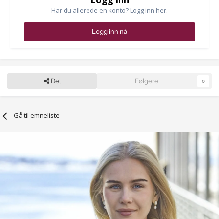
Logg inn
Har du allerede en konto? Logg inn her.
Logg inn nå
Del
Følgere
0
Gå til emneliste