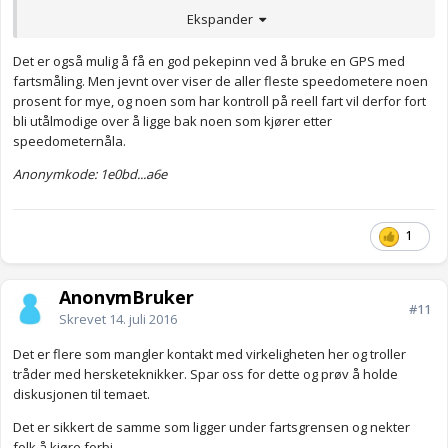
påvirke avviket...)
Ekspander
Det er også mulig å få en god pekepinn ved å bruke en GPS med
fartsmåling. Men jevnt over viser de aller fleste speedometere noen
prosent for mye, og noen som har kontroll på reell fart vil derfor fort
bli utålmodige over å ligge bak noen som kjører etter
speedometernåla.
Anonymkode: 1e0bd...a6e
1
AnonymBruker
#11
Skrevet
14. juli 2016
Det er flere som mangler kontakt med virkeligheten her og troller
tråder med hersketeknikker. Spar oss for dette og prøv å holde
diskusjonen til temaet.
Det er sikkert de samme som ligger under fartsgrensen og nekter
folk å kjøre forbi.