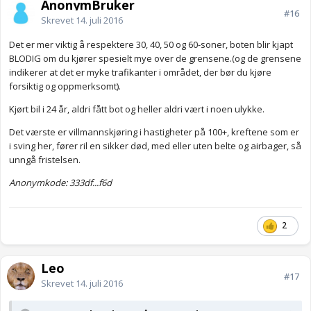
AnonymBruker
#16
Skrevet
14. juli 2016
Det er mer viktig å respektere 30, 40, 50 og 60-soner, boten blir kjapt
BLODIG om du kjører spesielt mye over de grensene.(og de grensene
indikerer at det er myke trafikanter i området, der bør du kjøre
forsiktig og oppmerksomt).
Kjørt bil i 24 år, aldri fått bot og heller aldri vært i noen ulykke.
Det værste er villmannskjøring i hastigheter på 100+, kreftene som er
i sving her, fører ril en sikker død, med eller uten belte og airbager, så
unngå fristelsen.
Anonymkode: 333df...f6d
2
Leo
#17
Skrevet
14. juli 2016