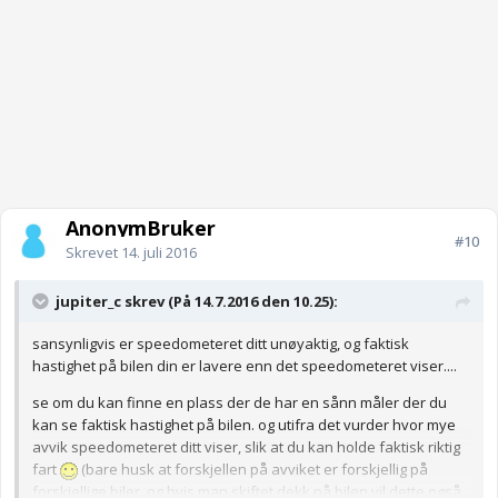
AnonymBruker
#10
Skrevet
14. juli 2016
jupiter_c skrev (På 14.7.2016 den 10.25):
sansynligvis er speedometeret ditt unøyaktig, og faktisk
hastighet på bilen din er lavere enn det speedometeret viser....
se om du kan finne en plass der de har en sånn måler der du
kan se faktisk hastighet på bilen. og utifra det vurder hvor mye
avvik speedometeret ditt viser, slik at du kan holde faktisk riktig
fart
(bare husk at forskjellen på avviket er forskjellig på
forskjellige biler, og hvis man skiftet dekk på bilen vil dette også