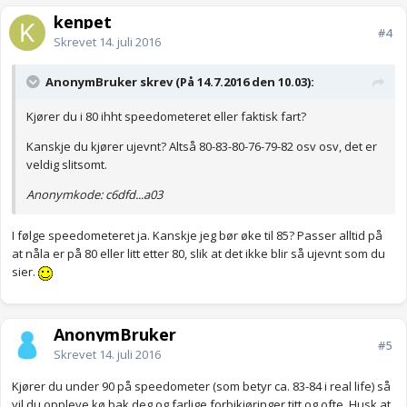
kenpet
#4
Skrevet
14. juli 2016
AnonymBruker skrev (På 14.7.2016 den 10.03):
Kjører du i 80 ihht speedometeret eller faktisk fart?
Kanskje du kjører ujevnt? Altså 80-83-80-76-79-82 osv osv, det er
veldig slitsomt.
Anonymkode: c6dfd...a03
I følge speedometeret ja. Kanskje jeg bør øke til 85? Passer alltid på
at nåla er på 80 eller litt etter 80, slik at det ikke blir så ujevnt som du
sier.
AnonymBruker
#5
Skrevet
14. juli 2016
Kjører du under 90 på speedometer (som betyr ca. 83-84 i real life) så
vil du oppleve kø bak deg og farlige forbikjøringer titt og ofte. Husk at