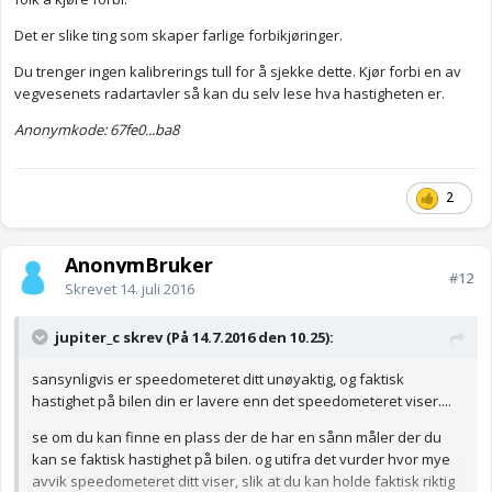
Det er slike ting som skaper farlige forbikjøringer.
Du trenger ingen kalibrerings tull for å sjekke dette. Kjør forbi en av
vegvesenets radartavler så kan du selv lese hva hastigheten er.
Anonymkode: 67fe0...ba8
2
AnonymBruker
#12
Skrevet
14. juli 2016
jupiter_c skrev (På 14.7.2016 den 10.25):
sansynligvis er speedometeret ditt unøyaktig, og faktisk
hastighet på bilen din er lavere enn det speedometeret viser....
se om du kan finne en plass der de har en sånn måler der du
kan se faktisk hastighet på bilen. og utifra det vurder hvor mye
avvik speedometeret ditt viser, slik at du kan holde faktisk riktig