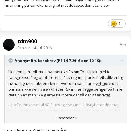
innvirkning på korrekt hastighet mot det speedometer viser.
1
tdm900
#15
Skrevet
14. juli 2016
AnonymBruker skrev (På 14.7.2016 den 10.19):
Her kommer folk med babbel og vås om "politisk korrekte
fartsgrenser" og oppfordrer til å ta utgangspunkt i feilkalibrering
av hastighetsmåleren i bilen. Hvordan kan man trygt gjøre det
om man ikke vet hva avviket er? Skal man legge penger på finne
det ut, kan man like gjerne kalibrere det så det viser riktig.
Oppfordringen er altså å bevege seg inn i hastigheter der man
ikke kan vite sikkert hvor fort man kjører, samt at man ikke skal
ha respekt for de hastighetsbegrensinger som er satt gjennom
Ekspander
en grundig risikovurdering.
Har du førerkort? Det tviler jeg på gitt