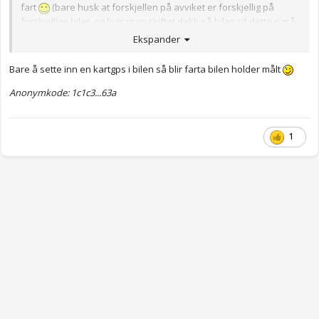
fart
(bare husk at forskjellen på avviket er forskjellig på
forskjellige biler, og hvis man skiftet dekk på bilen vil dette også
påvirke avviket...)
Ekspander
Bare å sette inn en kartgps i bilen så blir farta bilen holder målt
Anonymkode: 1c1c3...63a
1