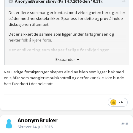
AnonymBruker skrev (På 14.7.2016 den 10.31):
Det er flere som mangler kontakt med virkeligheten her og troller
tråder med hersketeknikker. Spar oss for dette og prøv å holde
diskusjonen til temaet.
Det er sikkert de samme som ligger under fartsgrensen og
nekter folk å kjøre forbi.
Det er slike ting som skaper farlige forbikjøringer.
Ekspander
Du trenger ingen kalibrerings tull for å sjekke dette. Kjør forbi en
av vegvesenets radartavler så kan du selv lese hva hastigheten
er.
Nei. Farlige forbikjøringer skapes alltid av bilen som ligger bak med
en sjåfør som mangler impulskontroll og derfor kanskje ikke burde
Anonymkode: 67fe0...ba8
hatt førerkort i det hele tatt.
24
AnonymBruker
#18
Skrevet
14. juli 2016