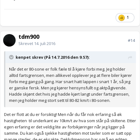
1
tdm900
#14
Skrevet
14. juli 2016
kenpet skrev (På 14.7.2016 den 9.57):
Når det er 80-sone er folk fæle til å kjøre forbi meg. Jeg holder
alltid fartsgrensen, men allikevel opplever jeg at flere biler kjører
forbi meg gang på gang. Har snart hatt lappen i snart 1 år, så jeg
er ganske fersk. Men jeg kjører hensynsfullt og aktpågivende.
Hadde skjønt det hvis jeg hadde kjørt langt under fartsgrensen,
men jeg holder meg stort sett til 80-82 km/t i 80-sonen.
Det er flott at du er forsiktig! Men når du får nok erfaring så øk
hastigheten til underkant av 10km/t av hva som står på skiltene. Etter
egen erfaring er det veldig lite av forbikjøringer når jeg ligger på
samme. Du kan også sjekke hastigheten mot tavler som er satt opp
mange steder, de er eksakte. Dekkdimensjon har også en ørliten