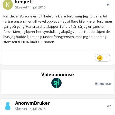
kenpet
#1
Skrevet
14. juli 2016
Når det er 80-sone er folk fæle til å kjøre forbi meg. Jeg holder alltid
fartsgrensen, men allikevel opplever jeg at flere biler kjører forbi meg
gang på gang. Har snart hatt lappen i snart 1 år, så jeg er ganske
fersk. Men jeg kjører hensynsfullt og aktpågivende. Hadde skjønt det
hvis jeg hadde kjørt langt under fartsgrensen, men jeg holder meg
stort sett til 80-82 km/t i 80-sonen.
1
Videoannonse
Annonse
AnonymBruker
#2
Skrevet
14. juli 2016