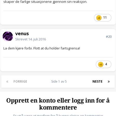
skaper de farlige situasjonene gjennom sin reaksjon.
11
venus_
#20
Skrevet
14. juli 2016
La dem kjøre forbi. Flott at du holder fartsgrensa!
4
FORRIGE
Side 1 av 5
NESTE
Opprett en konto eller logg inn for å
kommentere
Du må være et medlem for å kunne skrive en kommentar