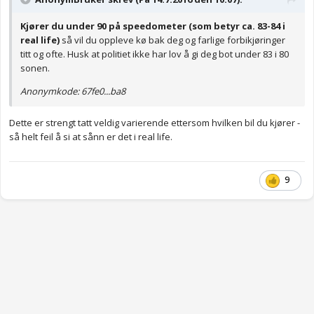
Kjører du under 90 på speedometer (som betyr ca. 83-84 i
real life)
så vil du oppleve kø bak deg og farlige forbikjøringer
titt og ofte. Husk at politiet ikke har lov å gi deg bot under 83 i 80
sonen.
Anonymkode: 67fe0...ba8
Dette er strengt tatt veldig varierende ettersom hvilken bil du kjører -
så helt feil å si at sånn er det i real life.
9