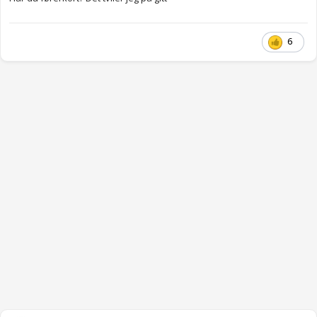
Dette er alvorlig, og jeg rapporterer det.
6
At andre trafikanter ikke respekterer fartsgrensen er ingen
grunn til ikke å gjøre det selv. Man kan godt være uenig i den
grensen som er satt (og alle har vel kompetanse til å vurdere
sikkerhetsrisikoen, ikke sant?), men det er IKKE et klarsignal for å
bryte den.
Å oppfordre en fersk sjåfør til å bryte fartsgrensene er drøyt!
Anonymkode: d0d64...843