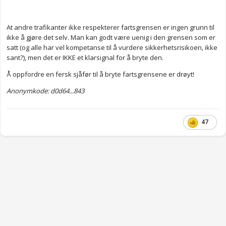
At andre trafikanter ikke respekterer fartsgrensen er ingen grunn til
ikke å gjøre det selv. Man kan godt være uenig i den grensen som er
satt (og alle har vel kompetanse til å vurdere sikkerhetsrisikoen, ikke
sant?), men det er IKKE et klarsignal for å bryte den.
Å oppfordre en fersk sjåfør til å bryte fartsgrensene er drøyt!
Anonymkode: d0d64...843
47