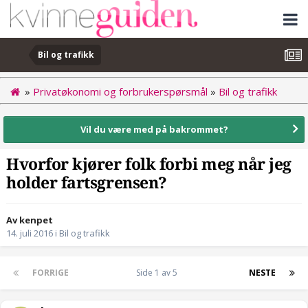
Bil og trafikk
»
Privatøkonomi og forbrukerspørsmål
»
Bil og trafikk
Vil du være med på bakrommet?
Hvorfor kjører folk forbi meg når jeg
holder fartsgrensen?
Av kenpet
14. juli 2016
i
Bil og trafikk
FORRIGE
Side 1 av 5
NESTE