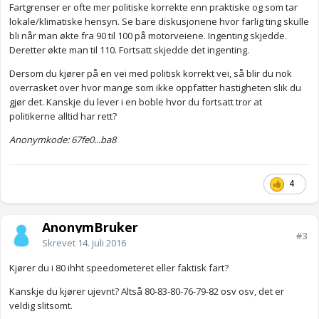
Fartgrenser er ofte mer politiske korrekte enn praktiske og som tar
lokale/klimatiske hensyn. Se bare diskusjonene hvor farlig ting skulle
bli når man økte fra 90 til 100 på motorveiene. Ingenting skjedde.
Deretter økte man til 110. Fortsatt skjedde det ingenting.
Dersom du kjører på en vei med politisk korrekt vei, så blir du nok
overrasket over hvor mange som ikke oppfatter hastigheten slik du
gjør det. Kanskje du lever i en boble hvor du fortsatt tror at
politikerne alltid har rett?
Anonymkode: 67fe0...ba8
4
AnonymBruker
#3
Skrevet
14. juli 2016
Kjører du i 80 ihht speedometeret eller faktisk fart?
Kanskje du kjører ujevnt? Altså 80-83-80-76-79-82 osv osv, det er
veldig slitsomt.