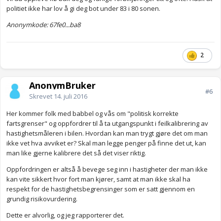
politiet ikke har lov å gi deg bot under 83 i 80 sonen.
Anonymkode: 67fe0...ba8
2
AnonymBruker
#6
Skrevet
14. juli 2016
Her kommer folk med babbel og vås om "politisk korrekte
fartsgrenser" og oppfordrer til å ta utgangspunkt i feilkalibrering av
hastighetsmåleren i bilen. Hvordan kan man trygt gjøre det om man
ikke vet hva avviket er? Skal man legge penger på finne det ut, kan
man like gjerne kalibrere det så det viser riktig.
Oppfordringen er altså å bevege seg inn i hastigheter der man ikke
kan vite sikkert hvor fort man kjører, samt at man ikke skal ha
respekt for de hastighetsbegrensinger som er satt gjennom en
grundig risikovurdering.
Dette er alvorlig, og jeg rapporterer det.