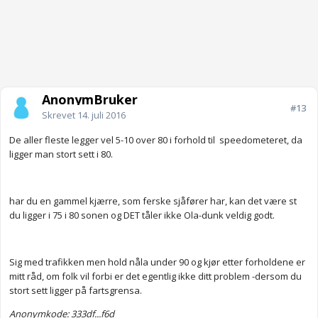
AnonymBruker
#13
Skrevet
14. juli 2016
De aller fleste legger vel 5-10 over 80 i forhold til speedometeret, da
ligger man stort sett i 80.
har du en gammel kjærre, som ferske sjåfører har, kan det være st
du ligger i 75 i 80 sonen og DET tåler ikke Ola-dunk veldig godt.
Sig med trafikken men hold nåla under 90 og kjør etter forholdene er
mitt råd, om folk vil forbi er det egentlig ikke ditt problem -dersom du
stort sett ligger på fartsgrensa.
Anonymkode: 333df...f6d