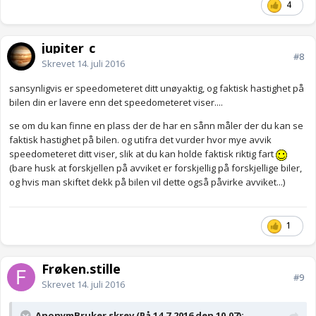
4
jupiter_c
#8
Skrevet
14. juli 2016
sansynligvis er speedometeret ditt unøyaktig, og faktisk hastighet på
bilen din er lavere enn det speedometeret viser....
se om du kan finne en plass der de har en sånn måler der du kan se
faktisk hastighet på bilen. og utifra det vurder hvor mye avvik
speedometeret ditt viser, slik at du kan holde faktisk riktig fart
(bare husk at forskjellen på avviket er forskjellig på forskjellige biler,
og hvis man skiftet dekk på bilen vil dette også påvirke avviket...)
1
Frøken.stille
#9
Skrevet
14. juli 2016
AnonymBruker skrev (På 14.7.2016 den 10.07):