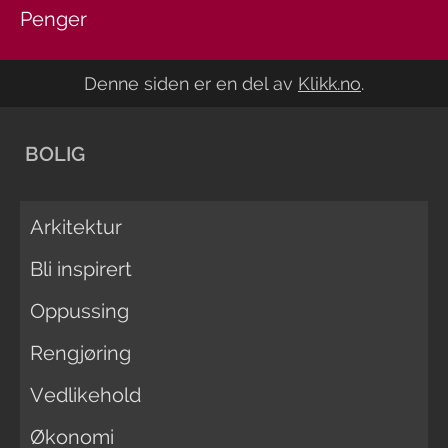
Penger
Denne siden er en del av
Klikk.no
.
BOLIG
Arkitektur
Bli inspirert
Oppussing
Rengjøring
Vedlikehold
Økonomi