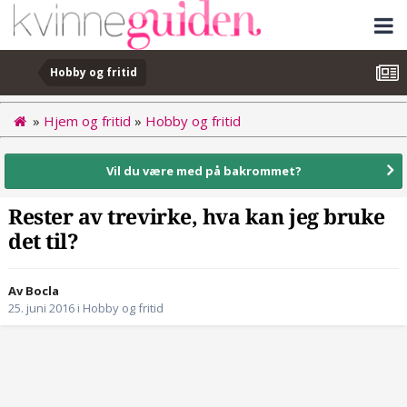
Hobby og fritid
»
Hjem og fritid
»
Hobby og fritid
Vil du være med på bakrommet?
Rester av trevirke, hva kan jeg bruke
det til?
Av Bocla
25. juni 2016
i
Hobby og fritid