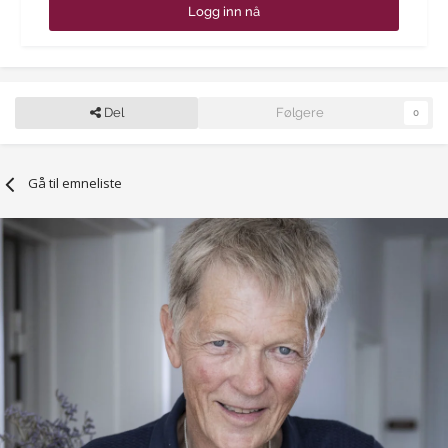
Logg inn nå
Del
Følgere
0
Gå til emneliste