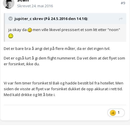
#9
Skrevet
24. mai 2016
jupiter_c skrev (På 24.5.2016 den 14.16):
ja okay da
men ville likevel pressisert et som litt etter "noon"
Det er bare bra å angi det på flere måter, da er det ingen tvil.
Det er også lurt å gi dem flight nummeret. Da vet dem at det flyet som
er forsinket, ikke du.
Vi var fem timer forsinket til Bali og hadde bestilt bil fra hotellet. Men
siden de visste at flyet var forsinket dukket de opp akkurat i rett tid.
Med kald drikke og litt å bite i.
1