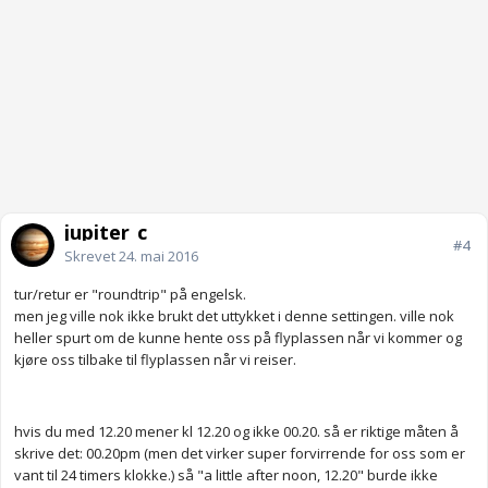
jupiter_c
#4
Skrevet
24. mai 2016
tur/retur er "roundtrip" på engelsk.
men jeg ville nok ikke brukt det uttykket i denne settingen. ville nok
heller spurt om de kunne hente oss på flyplassen når vi kommer og
kjøre oss tilbake til flyplassen når vi reiser.
hvis du med 12.20 mener kl 12.20 og ikke 00.20. så er riktige måten å
skrive det: 00.20pm (men det virker super forvirrende for oss som er
vant til 24 timers klokke.) så "a little after noon, 12.20" burde ikke