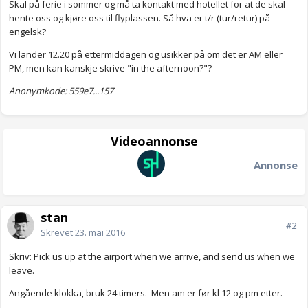
Skal på ferie i sommer og må ta kontakt med hotellet for at de skal
hente oss og kjøre oss til flyplassen. Så hva er t/r (tur/retur) på
engelsk?
Vi lander 12.20 på ettermiddagen og usikker på om det er AM eller
PM, men kan kanskje skrive "in the afternoon?"?
Anonymkode: 559e7...157
Videoannonse
Annonse
stan
#2
Skrevet
23. mai 2016
Skriv: Pick us up at the airport when we arrive, and send us when we
leave.
Angående klokka, bruk 24 timers. Men am er før kl 12 og pm etter.