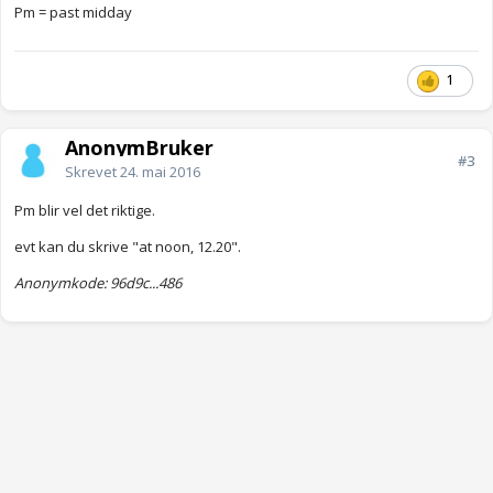
Pm = past midday
1
AnonymBruker
#3
Skrevet
24. mai 2016
Pm blir vel det riktige.
evt kan du skrive "at noon, 12.20".
Anonymkode: 96d9c...486