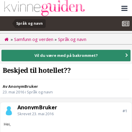
Språk og navn
»
Samfunn og verden
»
Språk og navn
Vil du være med på bakrommet?
Beskjed til hotellet??
Av AnonymBruker
23. mai 2016
i
Språk og navn
AnonymBruker
#1
Skrevet
23. mai 2016
Hei,