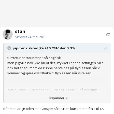
stan
#7
Skrevet
24. mai 2016
jupiter_c skrev (På 24.5.2016 den 5.33):
tur/retur er "roundtrip" på engelsk.
men jeg ville nok ikke brukt det uttykket i denne settingen. ville
nok heller spurt om de kunne hente oss på flyplassen når vi
kommer og kjøre oss tilbake til flyplassen når vi reiser.
hvis du med 12.20 mener kl 12.20 og ikke 00.20. så er riktige
måten å skrive det: 00.20pm (men det virker super forvirrende
Ekspander
for oss som er vant til 24 timers klokke.) så "a little after noon,
12.20" burde ikke være mulig å misforstå
Når man angir tiden med am/pm så brukes kun timene fra 1 til 12.