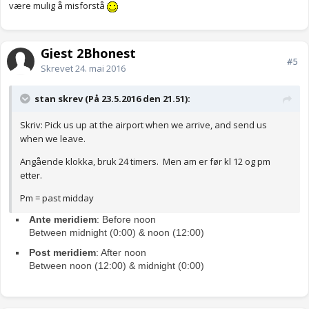
være mulig å misforstå
Gjest 2Bhonest
#5
Skrevet
24. mai 2016
stan skrev (På 23.5.2016 den 21.51):
Skriv: Pick us up at the airport when we arrive, and send us
when we leave.
Angående klokka, bruk 24 timers. Men am er før kl 12 og pm
etter.
Pm = past midday
Ante meridiem
: Before noon
Between midnight (0:00) & noon (12:00)
Post meridiem
: After noon
Between noon (12:00) & midnight (0:00)