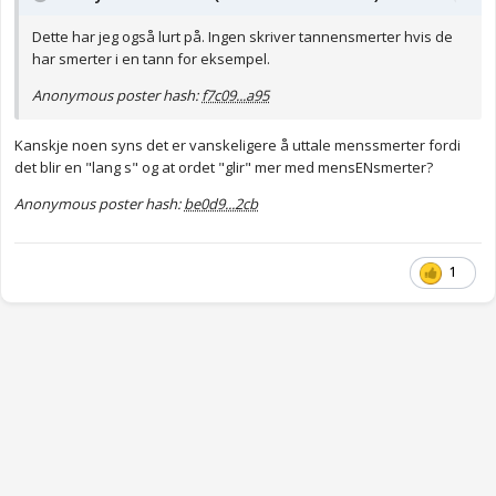
Dette har jeg også lurt på. Ingen skriver tannensmerter hvis de
har smerter i en tann for eksempel.
Anonymous poster hash:
f7c09...a95
Kanskje noen syns det er vanskeligere å uttale menssmerter fordi
det blir en "lang s" og at ordet "glir" mer med mensENsmerter?
Anonymous poster hash:
be0d9...2cb
1