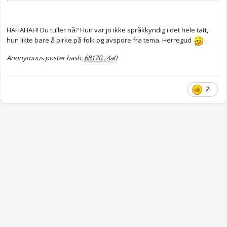
HAHAHAH! Du tuller nå? Hun var jo ikke språkkyndig i det hele tatt,
hun likte bare å pirke på folk og avspore fra tema. Herregud
Anonymous poster hash:
68170...4a0
2