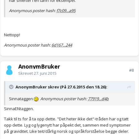
har smerter i en tann for eksempel.
Anonymous poster hash:
f7c09...a95
Nettopp!
Anonymous poster hash:
6d167...244
AnonymBruker
#8
Skrevet
27. juni 2015
AnonymBruker skrev (På 27.6.2015 den 18.26):
Sinnataggen
Anonymous poster hash:
77919...d4b
SinnaENtaggen.
Takk til ts for å ta opp dette. "Det heter ikke det"-tråden har og tatt
opp dette. Lyg og lygenytt har påpekt det, sammen med symptomer
på graviditet. Like teit/dårlig norsk og språkforståelse begge deler.