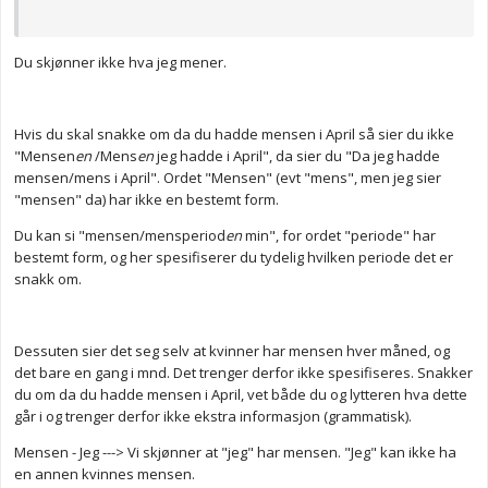
Du skjønner ikke hva jeg mener.
Hvis du skal snakke om da du hadde mensen i April så sier du ikke
"Mensen
en
/Mens
en
jeg hadde i April", da sier du "Da jeg hadde
mensen/mens i April". Ordet "Mensen" (evt "mens", men jeg sier
"mensen" da) har ikke en bestemt form.
Du kan si "mensen/mensperiod
en
min", for ordet "periode" har
bestemt form, og her spesifiserer du tydelig hvilken periode det er
snakk om.
Dessuten sier det seg selv at kvinner har mensen hver måned, og
det bare en gang i mnd. Det trenger derfor ikke spesifiseres. Snakker
du om da du hadde mensen i April, vet både du og lytteren hva dette
går i og trenger derfor ikke ekstra informasjon (grammatisk).
Mensen - Jeg ---> Vi skjønner at "jeg" har mensen. "Jeg" kan ikke ha
en annen kvinnes mensen.