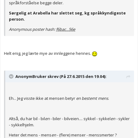
språkforståelse begge deler.
Sørgelig at Arabella har slettet seg, kg språkkyndigeste
person.
Anonymous poster hash:
f6bac...56e
Helt enig, jeg lærte mye av innleggene hennes.
AnonymBruker skrev (På 27.6.2015 den 19.04):
Eh... Jeg visste ikke at mensen betyr
en bestemt mens
.
Altså, du har bil - bil
en
- biler - bilveien.... sykkel - sykkel
en -
sykler
- sykkelhjelm.
Heter det mens - mens
en
- (flere) menser - menssmerter ?