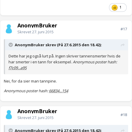
1
AnonymBruker
#17
Skrevet
27. juni 2015
AnonymBruker skrev (På 27.6.2015 den 18.42):
Dette har jeg også lurt på. Ingen skriver tannensmerter hvis de
har smerter i en tann for eksempel.
Anonymous poster hash:
f7c09...a95
Nei, for da sier man tannpine.
Anonymous poster hash:
66834...154
AnonymBruker
#18
Skrevet
27. juni 2015
AnonymBruker skrev (På 27.6.2015 den 18.42):