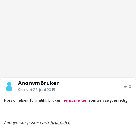
AnonymBruker
#10
Skrevet
27. juni 2015
Norsk Helseinformatikk bruker
menssmerter
, som selvsagt er riktig
Anonymous poster hash:
67bc3...1cb