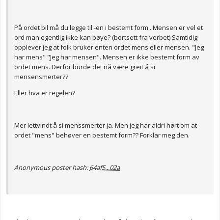
På ordet bil må du legge til -en i bestemt form . Mensen er vel et
ord man egentlig ikke kan bøye? (bortsett fra verbet) Samtidig
opplever jeg at folk bruker enten ordet mens eller mensen. "Jeg
har mens" "Jeg har mensen". Mensen er ikke bestemt form av
ordet mens. Derfor burde det nå være greit å si
mensensmerter??
Eller hva er regelen?
Mer lettvindt å si menssmerter ja. Men jeg har aldri hørt om at
ordet "mens" behøver en bestemt form?? Forklar meg den.
Anonymous poster hash:
64af5...02a