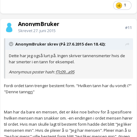
1
AnonymBruker
#11
Skrevet
27. juni 2015
AnonymBruker skrev (På 27.6.2015 den 18.42):
Dette har jeg også lurt på. Ingen skriver tannensmerter hvis de
har smerter i en tann for eksempel.
Anonymous poster hash:
f7c09...a95
Fordi ordet tann trenger bestemt form. "Hvilken tann har du vondt i?"
"Denne tann
en
"
Man har da bare en mensen, det er ikke noe behov for å spesifisere
hvilken mensen man snakker om. -en endingen i ordet mensen hører
til ordet. Hvis man skulle lagt til bestemt form hadde det blitt "Jeg liker
mensenen min". Hvis de pleier å si "Jeg har mensen". Pleier man å si
"Jeg har mens" ville bestemt form blitt "Jeg liker mensen min". (Ingen