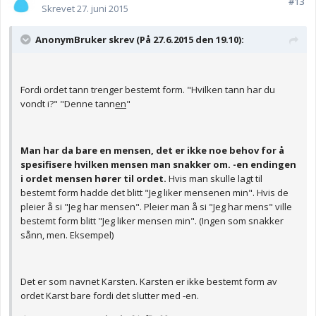
#13
Skrevet
27. juni 2015
AnonymBruker skrev (På 27.6.2015 den 19.10):
Fordi ordet tann trenger bestemt form. "Hvilken tann har du
vondt i?" "Denne tann
en
"
Man har da bare en mensen, det er ikke noe behov for å
spesifisere hvilken mensen man snakker om. -en endingen
i ordet mensen hører til ordet.
Hvis man skulle lagt til
bestemt form hadde det blitt "Jeg liker mensenen min". Hvis de
pleier å si "Jeg har mensen". Pleier man å si "Jeg har mens" ville
bestemt form blitt "Jeg liker mensen min". (Ingen som snakker
sånn, men. Eksempel)
Det er som navnet Karsten. Karsten er ikke bestemt form av
ordet Karst bare fordi det slutter med -en.