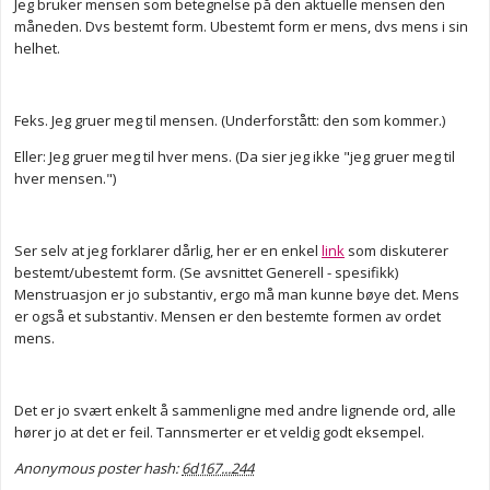
Jeg bruker mensen som betegnelse på den aktuelle mensen den
måneden. Dvs bestemt form. Ubestemt form er mens, dvs mens i sin
helhet.
Feks. Jeg gruer meg til mensen. (Underforstått: den som kommer.)
Eller: Jeg gruer meg til hver mens. (Da sier jeg ikke "jeg gruer meg til
hver mensen.")
Ser selv at jeg forklarer dårlig, her er en enkel
link
som diskuterer
bestemt/ubestemt form. (Se avsnittet Generell - spesifikk)
Menstruasjon er jo substantiv, ergo må man kunne bøye det. Mens
er også et substantiv. Mensen er den bestemte formen av ordet
mens.
Det er jo svært enkelt å sammenligne med andre lignende ord, alle
hører jo at det er feil. Tannsmerter er et veldig godt eksempel.
Anonymous poster hash:
6d167...244