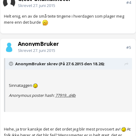
#4
Skrevet
27. juni 2015
Helt enig, en av de små teite tingene i hverdagen som plager meg
mere enn det burde
AnonymBruker
#5
Skrevet
27. juni 2015
AnonymBruker skrev (På 27.6.2015 den 18.26):
Sinnataggen
Anonymous poster hash:
77919...d4b
Hehe, ja tror kanskje det er det ordet jeg blir mest provosert av!
At
folk ikke hører at det blir feil? Menssmerter er jo helt greit, det er