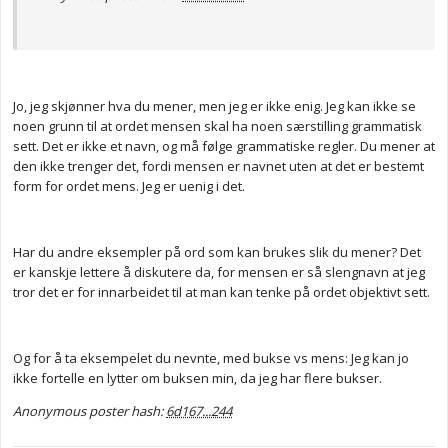
Jo, jeg skjønner hva du mener, men jeg er ikke enig. Jeg kan ikke se
noen grunn til at ordet mensen skal ha noen særstilling grammatisk
sett. Det er ikke et navn, og må følge grammatiske regler. Du mener at
den ikke trenger det, fordi mensen er navnet uten at det er bestemt
form for ordet mens. Jeg er uenig i det.
Har du andre eksempler på ord som kan brukes slik du mener? Det
er kanskje lettere å diskutere da, for mensen er så slengnavn at jeg
tror det er for innarbeidet til at man kan tenke på ordet objektivt sett.
Og for å ta eksempelet du nevnte, med bukse vs mens: Jeg kan jo
ikke fortelle en lytter om buksen min, da jeg har flere bukser.
Anonymous poster hash:
6d167...244