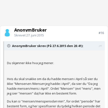
AnonymBruker
#16
Skrevet
27. juni 2015
AnonymBruker skrev (På 27.6.2015 den 20.41):
Du skjønner ikke hva jeg mener.
Hvis du skal snakke om da du hadde mensen i April så sier du
ikke "Mensen
en
/Mens
en
jeg hadde i April", da sier du "Da jeg
hadde mensen/mens i April". Ordet "Mensen" (evt "mens", men
jeg sier "mensen" da) har ikke en bestemt form.
Du kan si "mensen/mensperiod
en
min", for ordet "periode" har
bestemt form, og her spesifiserer du tydelig hvilken periode det