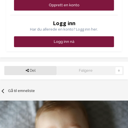
Opprett en konto
Logg inn
Har du allerede en konto? Logg inn her.
Logg inn nå
Del
Følgere
0
Gå til emneliste