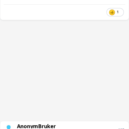
1
AnonymBruker