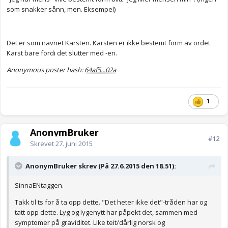
som snakker sånn, men. Eksempel)
Det er som navnet Karsten. Karsten er ikke bestemt form av ordet
Karst bare fordi det slutter med -en.
Anonymous poster hash:
64af5...02a
1
AnonymBruker
#12
Skrevet
27. juni 2015
AnonymBruker skrev (På 27.6.2015 den 18.51):
SinnaENtaggen.
Takk til ts for å ta opp dette. "Det heter ikke det"-tråden har og
tatt opp dette. Lyg og lygenytt har påpekt det, sammen med
symptomer på graviditet. Like teit/dårlig norsk og