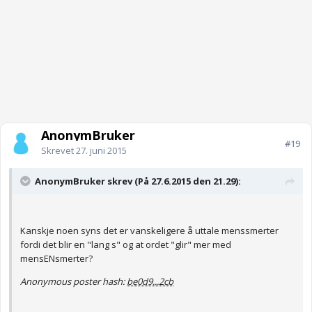
AnonymBruker
#19
Skrevet
27. juni 2015
AnonymBruker skrev (På 27.6.2015 den 21.29):
Kanskje noen syns det er vanskeligere å uttale menssmerter
fordi det blir en "lang s" og at ordet "glir" mer med
mensENsmerter?
Anonymous poster hash:
be0d9...2cb