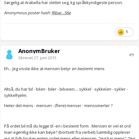
Sørgelig at Arabella har slettet seg, kg språkkyndigeste person.
Anonymous poster hash:
f6bac...56e
1
AnonymBruker
#9
Skrevet
27. juni 2015
Eh... Jeg visste ikke at mensen betyr
en bestemt mens
.
Altså, du har bil - bil
en
- biler - bilveien.... sykkel - sykkel
en -
sykler -
sykkelhjelm.
Heter det mens - mens
en
- (flere) menser - menssmerter ?
På ordet bil må du legge til -en i bestemt form . Mensen er vel et ord
man egentlig ikke kan bøye? (bortsett fra verbet) Samtidig opplever
jeg at folk bruker enten ordet mens eller mensen. "Jeg har mens" "Jeg