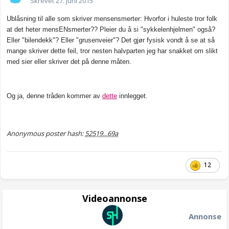
Skrevet
27. juni 2015
Ublåsning til alle som skriver mensensmerter: Hvorfor i huleste tror folk
at det heter mensENsmerter?? Pleier du å si "sykkelenhjelmen" også?
Eller "bilendekk"? Eller "grusenveier"? Det gjør fysisk vondt å se at så
mange skriver dette feil, tror nesten halvparten jeg har snakket om slikt
med sier eller skriver det på denne måten.
Og ja, denne tråden kommer av
dette
innlegget.
Anonymous poster hash:
52519...69a
12
Videoannonse
Annonse