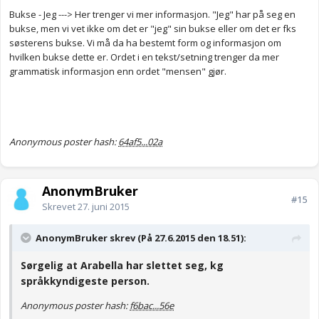
Bukse - Jeg ---> Her trenger vi mer informasjon. "Jeg" har på seg en
bukse, men vi vet ikke om det er "jeg" sin bukse eller om det er fks
søsterens bukse. Vi må da ha bestemt form og informasjon om
hvilken bukse dette er. Ordet i en tekst/setning trenger da mer
grammatisk informasjon enn ordet "mensen" gjør.
Anonymous poster hash:
64af5...02a
AnonymBruker
#15
Skrevet
27. juni 2015
AnonymBruker skrev (På 27.6.2015 den 18.51):
Sørgelig at Arabella har slettet seg, kg
språkkyndigeste person.
Anonymous poster hash:
f6bac...56e