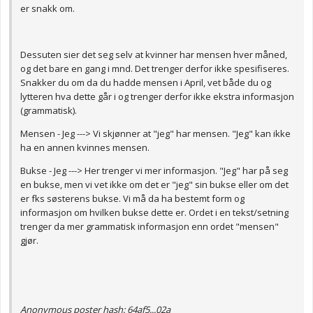
er snakk om.
Dessuten sier det seg selv at kvinner har mensen hver måned,
og det bare en gang i mnd. Det trenger derfor ikke spesifiseres.
Snakker du om da du hadde mensen i April, vet både du og
lytteren hva dette går i og trenger derfor ikke ekstra informasjon
(grammatisk).
Mensen - Jeg ---> Vi skjønner at "jeg" har mensen. "Jeg" kan ikke
ha en annen kvinnes mensen.
Bukse - Jeg ---> Her trenger vi mer informasjon. "Jeg" har på seg
en bukse, men vi vet ikke om det er "jeg" sin bukse eller om det
er fks søsterens bukse. Vi må da ha bestemt form og
informasjon om hvilken bukse dette er. Ordet i en tekst/setning
trenger da mer grammatisk informasjon enn ordet "mensen"
gjør.
Anonymous poster hash:
64af5...02a