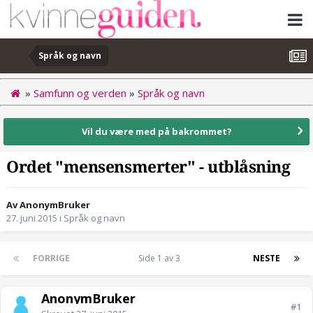
Språk og navn
»
Samfunn og verden
»
Språk og navn
Vil du være med på bakrommet?
Ordet "mensensmerter" - utblåsning
Av AnonymBruker
27. juni 2015
i
Språk og navn
FORRIGE
Side 1 av 3
NESTE
AnonymBruker
#1