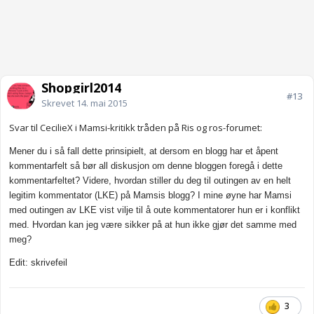
Shopgirl2014
#13
Skrevet
14. mai 2015
Svar til CecilieX i Mamsi-kritikk tråden på Ris og ros-forumet:
Mener du i så fall dette prinsipielt, at dersom en blogg har et åpent
kommentarfelt så bør all diskusjon om denne bloggen foregå i dette
kommentarfeltet? Videre, hvordan stiller du deg til outingen av en helt
legitim kommentator (LKE) på Mamsis blogg? I mine øyne har Mamsi
med outingen av LKE vist vilje til å oute kommentatorer hun er i konflikt
med. Hvordan kan jeg være sikker på at hun ikke gjør det samme med
meg?
Edit: skrivefeil
3