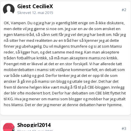
Gjest CecilieX
#2
Skrevet
12. mai 2015
OK, Vampen. Du og jeg har jo egentlig blitt enige om å ikke diskutere,
men dette vil jeg gjerne si noe om. Jeg var en av de som ønsket en
egen Mamsi-tråd, så sånn sett får jeg vel det jeg har bedt om. Når jeg
nå sitter her med realiteten av en tråd her så kjenner jeg at dette
finner jeg ubehagelig. Du vil muligens triumfere og si at som Mamsi
reder, så ligger hun, og det samme med meg. Kan man akseptere
tråden fotballfrue kritikk, så må man akseptere mamsi.no kritikk.
Poenget mitt er likevel at det er en stor forskjell. Vi har allerede tatt
mobberdebatten i mamsi sitt vidåpne kommentarfelt, en debatt som
var både saklig og god. Derfor tenker jeg at det er opp til de som
ønsker å gå inn på mamsi sin blogg og uttale seg der. Det har det
frem til denne helgen ikke vært mulig å få til på CBE-bloggen. Innlegg
der blir ofte moderert bort. Derfor har debatten om CBE blitt flyttet hit
til KG. Hva jeg mener om mamsi som blogger og mobber har jeg uttalt
hos Mamsi. Det er der jeg mener at denne debatten hører hjemme.
Shopgirl2014
#3