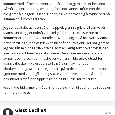
kommer med ufine kommentarer på CBE bloggen som er hetsende,
så må de gjerne outes, om enn på en noe annen måte enn det som
ble gjort på bloggen i sin tid. Det er jo ikke nødvendig å synke ned på
samme nivå som hetseren.
Jeg synes at det at noen på prinsippielt grunnlag ikke vil skrive på
Mamsi sin blogg er nokså vanskelig å forstå. I det siste har mine
kommentarer her på KG handlet hovedsaklig om å forsvare Mamsi,
dette fordi jeg synes at kritikken hun får er ufortjent. Det har gjort at
jeg har fått min dose stikk fra de som er uenig. Mitt hovedfokus har
vært å vise at Mamsi ikke står alene. Dere kommenterer at dere
synes leserne som var kritiske på Mamsi sin blogg ble utsatt for
massiv (husker ikke ordet), særlig på grunn av mengden
tilbakemelding. Da kan dere jo tenke på at det kunne dere selv ha
gjort noe med ved å gå inn og støtte vedkommende. Det å sitte her
bak nicket sitt på prinsippielt grunnlag blir i alle fall for dumt.
Jeg vil ikke bidra mer til tråden her, og grunnen til det har jeg redegjort
for i flere innlegg.
Gjest CecilieX
#15