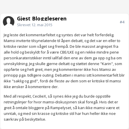
Gjest Bloggleseren
#4
Skrevet
12. mai 2015
Jeg leste det kommentarfeltet og syntes det var helt forferdelig.
Mamsi inviterte tilsynelatende til åpen debatt, og det var en eller to
kritiske røster som våget seg frempå. De ble massivt angrepet fra
alle hold og beskyldt for å være CBE/LKE og en rekke mindre pene
personkarateristikker inntil iallfall den ene av dem ga opp og ba om
unnskyldning. Jeg skulle gjerne deltatt og støttet denne "Karin", som
oppførte seg helt greit, men jeg kommenterer ikke hos Mamsi av
prinsipp pga. tidligere outing. Debatten i mamsi sitt kommentarfelt blir
ikke "saklig og god", fordi de fleste av dem som er kritiske til mamsi
ikke ønsker å kommentere der.
Med all respekt, CecilieX, så synes ikke jeg du burde oppstille
retningslinjer for hvor mamsi-diskusjonen skal foregå. Hvis det er
greit å omtale bloggere på Rampelyset, så kan ikke mamsi være et
unntak, og med sin krasse og kritiske stil har hun heller ikke noe
særkrav på beskyttelse.