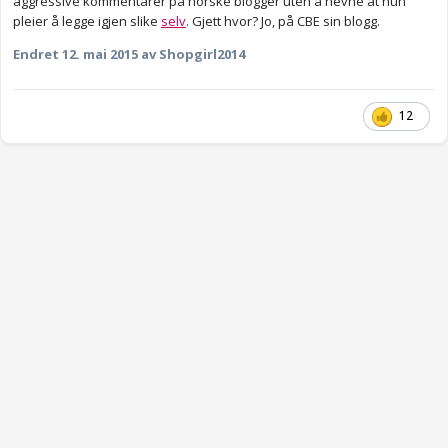
aggressive kommentarer på norske blogger uten å nevne at hun
pleier å legge igjen slike
selv
. Gjett hvor? Jo, på CBE sin blogg.
Endret
12. mai 2015
av Shopgirl2014
12