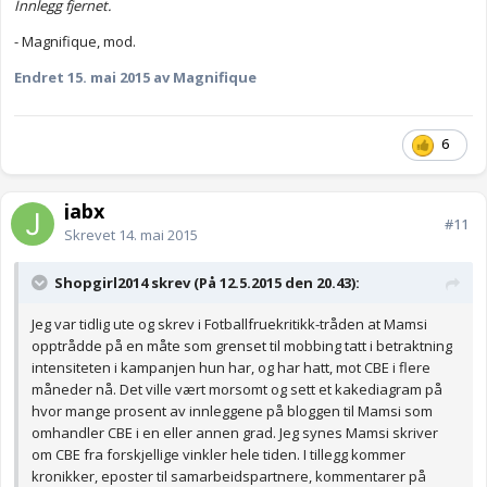
Innlegg fjernet.
- Magnifique, mod.
Endret
15. mai 2015
av Magnifique
6
jabx
#11
Skrevet
14. mai 2015
Shopgirl2014 skrev (På 12.5.2015 den 20.43):
Jeg var tidlig ute og skrev i Fotballfruekritikk-tråden at Mamsi
opptrådde på en måte som grenset til mobbing tatt i betraktning
intensiteten i kampanjen hun har, og har hatt, mot CBE i flere
måneder nå. Det ville vært morsomt og sett et kakediagram på
hvor mange prosent av innleggene på bloggen til Mamsi som
omhandler CBE i en eller annen grad. Jeg synes Mamsi skriver
om CBE fra forskjellige vinkler hele tiden. I tillegg kommer
kronikker, eposter til samarbeidspartnere, kommentarer på