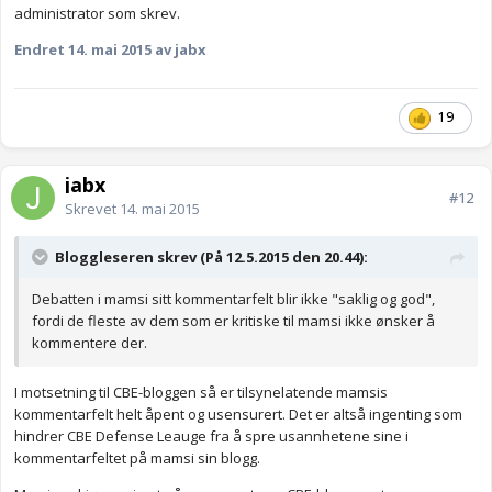
administrator som skrev.
Endret
14. mai 2015
av jabx
19
jabx
#12
Skrevet
14. mai 2015
Bloggleseren skrev (På 12.5.2015 den 20.44):
Debatten i mamsi sitt kommentarfelt blir ikke "saklig og god",
fordi de fleste av dem som er kritiske til mamsi ikke ønsker å
kommentere der.
I motsetning til CBE-bloggen så er tilsynelatende mamsis
kommentarfelt helt åpent og usensurert. Det er altså ingenting som
hindrer CBE Defense Leauge fra å spre usannhetene sine i
kommentarfeltet på mamsi sin blogg.