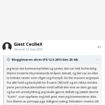
Gjest CecilieX
#7
Skrevet
12. mai 2015
Bloggleseren skrev (På 12.5.2015 den 20.44):
Jeg leste det kommentarfeltet og syntes det var helt forferdelig.
Mamsi inviterte tilsynelatende til åpen debatt, og det var en eller
to kritiske røster som våget seg frempå. De ble massivt angrepet
fra alle hold og beskyldt for å være CBE/LKE og en rekke mindre
pene personkarateristikker inntil iallfall den ene av dem ga opp
og ba om unnskyldning. Jeg skulle gjerne deltatt og støttet denne
"Karin", som oppførte seg helt greit, men jeg kommenterer ikke
hos Mamsi av prinsipp pga. tidligere outing. Debatten i mamsi sitt