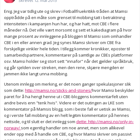
Skrevet
12. mai 2015
Enig. Jeg var tidlig ute og skrev i Fotballfruekritikk-tråden at Mamsi
opptrådde på en måte som grenset til mobbing tatt i betraktning
intensiteten i kampanjen hun har, og har hatt, mot CBE i flere
måneder nå. Det ville vært morsomt og sett et kakediagram på hvor
mange prosent av innleggene på bloggen til Mamsi som omhandler
CBE i en eller annen grad. Jeg synes Mamsi skriver om CBE fra
forskjellige vinkler hele tiden. I tillegg kommer kronikker, eposter til
samarbeidspartnere, kommentarer på samtlige av CBEs plattformer
osv. Mamsi holder seg stort sett "innafor" når det gjelder språkbruk,
og går sjelden over streken, men den rene, skjære mengden er
jammen ikke langt unna mobbing.
Utenom innlegg om merking, er det noen ganger spekulasjoner slik
som dette:
http://mamsi.no/sticks-and-stones/
hvor Mamsi beskylder
paret for å ha hengt henne ut i CBE-bloggens kommentarfelt uten
andre bevis enn "tenk hvis". Videre er det outingen av LKE som
kommentator på Mamsis blogg, som i beste fall er uetisk av Mamsi,
og i verste fall mobbing av en helt legitim kommentator på hennes
nettside, og til slutt er det innlegg som
dette: http://mamsi.no/only-in-
norway/
som egentlig handler om noe annet, men som allikevel
ender opp med å handle om CBE, og hvor Mamsi skriver om passivt