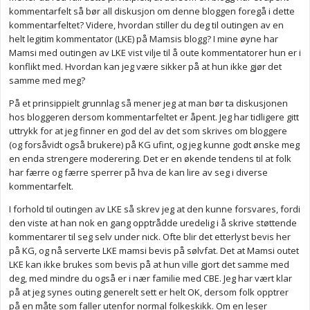
kommentarfelt så bør all diskusjon om denne bloggen foregå i dette
kommentarfeltet? Videre, hvordan stiller du deg til outingen av en
helt legitim kommentator (LKE) på Mamsis blogg? I mine øyne har
Mamsi med outingen av LKE vist vilje til å oute kommentatorer hun er i
konflikt med. Hvordan kan jeg være sikker på at hun ikke gjør det
samme med meg?
På et prinsippielt grunnlag så mener jeg at man bør ta diskusjonen
hos bloggeren dersom kommentarfeltet er åpent. Jeg har tidligere gitt
uttrykk for at jeg finner en god del av det som skrives om bloggere
(og forsåvidt også brukere) på KG ufint, og jeg kunne godt ønske meg
en enda strengere moderering. Det er en økende tendens til at folk
har færre og færre sperrer på hva de kan lire av seg i diverse
kommentarfelt.
I forhold til outingen av LKE så skrev jeg at den kunne forsvares, fordi
den viste at han nok en gang opptrådde uredelig i å skrive støttende
kommentarer til seg selv under nick. Ofte blir det etterlyst bevis her
på KG, og nå serverte LKE mamsi bevis på sølvfat. Det at Mamsi outet
LKE kan ikke brukes som bevis på at hun ville gjort det samme med
deg, med mindre du også er i nær familie med CBE. Jeg har vært klar
på at jeg synes outing generelt sett er helt OK, dersom folk opptrer
på en måte som faller utenfor normal folkeskikk. Om en leser