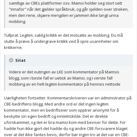
samtlige av CBEs plattformer osv. Mamsi holder seg stort sett
"innafor" når det gjelder språkbruk, og går sjelden over streken,
men den rene, skjære mengden er jammen ikke langt unna
mobbing.
Tullprat. Legitim, saklig kritikk er det motsatte av mobbing. Du må
slutte å prøve å undergrave kritikk ved å spre usannheter om
kritikerne.
Sitat
Videre er det outingen av LKE som kommentator på Mamsis
blogg, som i beste fall er uetisk av Mamsi, og i verste fall
mobbing av en helt legitim kommentator på hennes nettside
Uærligheten fortsetter. Kommentarskriveren var en administrator på
CBE-bedriftens blogg. Med andre ord er det ingen legitim
kommentator, men en bedriftseier som opptrer anonymt for å
beskytte sin egen bedrift og inntektskilde. Det er direkte
uforskammet, og det er bra mamsi kom med beviser for dette. For
hadde hun ikke gjort det hadde du og andre CBE-forsvarere klaget
over at det ikke fantes bevis, derfor bør ingen tro at det var en CBE-