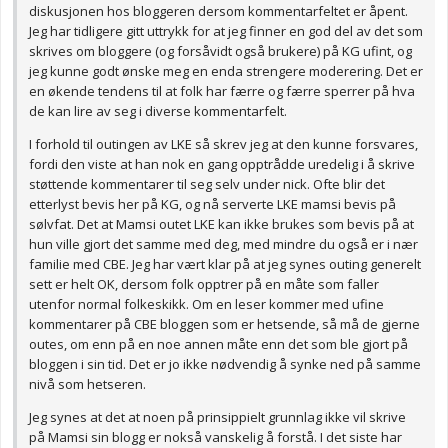
diskusjonen hos bloggeren dersom kommentarfeltet er åpent.
Jeg har tidligere gitt uttrykk for at jeg finner en god del av det som
skrives om bloggere (og forsåvidt også brukere) på KG ufint, og
jeg kunne godt ønske meg en enda strengere moderering. Det er
en økende tendens til at folk har færre og færre sperrer på hva
de kan lire av seg i diverse kommentarfelt.
I forhold til outingen av LKE så skrev jeg at den kunne forsvares,
fordi den viste at han nok en gang opptrådde uredelig i å skrive
støttende kommentarer til seg selv under nick. Ofte blir det
etterlyst bevis her på KG, og nå serverte LKE mamsi bevis på
sølvfat. Det at Mamsi outet LKE kan ikke brukes som bevis på at
hun ville gjort det samme med deg, med mindre du også er i nær
familie med CBE. Jeg har vært klar på at jeg synes outing generelt
sett er helt OK, dersom folk opptrer på en måte som faller
utenfor normal folkeskikk. Om en leser kommer med ufine
kommentarer på CBE bloggen som er hetsende, så må de gjerne
outes, om enn på en noe annen måte enn det som ble gjort på
bloggen i sin tid. Det er jo ikke nødvendig å synke ned på samme
nivå som hetseren.
Jeg synes at det at noen på prinsippielt grunnlag ikke vil skrive
på Mamsi sin blogg er nokså vanskelig å forstå. I det siste har