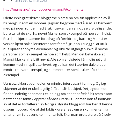
Skrevet
12. mai 2015
http://mamsi.no/nettmobberen-mamsi/#comments
I dette innlegget skriver bloggerne Mamsi.no om sin opplevelse av å
bli hengt ut som en mobber. Jeg kan begynne med å si at jeg har vært
med på noen runder med Bruk hue-kampanjen, og selvfølgelig er det
bare tull at de skal ha nevnt Mamsi som eksempel på noe som helst.
Bruk hue kjører samme foredrag på foreldre og barn, og Mamsi er
verken kjent nok eller interessant for målgruppa. I tillegg til at Bruk
hue kjører anonyme eksempler og ikke tar utgangspunkt i å nevne
personer som eksempel på noe som helst. Men det betyr ikke at
Mamsi ikke kan ha blitt nevnt. Alle som er tilstede får mulighet til å
komme med innspill etterhvert, og da kan det i teorien dukke opp
mindre relevante innspill, og kommentarer som bruker "folk" som
eksempel.
Uansett, akkurat den delen er mindre interessant for meg. Og jeg
skjønner at det er ubehagelig å få en slik beskjed. Det jeg derimot
finner underlig er at man i et innlegg om at det er fælt å bli omtalt som
nettmobber faktisk opptrer såpass uredelig. For man kan få inntrykk
av at det er forfatteren av Norges største blogg som har hengt henne
ut som mobber. Ikke at det faktisk dreier seg om en kommentar fra
en anonym i bloggens kommentarfelt. Skal man protestere på å selv