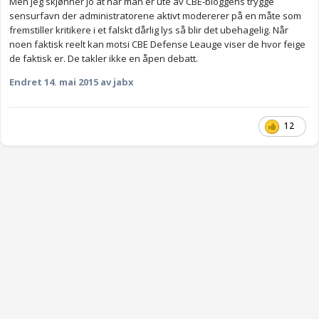
Men jeg skjønner jo at når man er ute av CBE-bloggens trygge
sensurfavn der administratorene aktivt modererer på en måte som
fremstiller kritikere i et falskt dårlig lys så blir det ubehagelig. Når
noen faktisk reelt kan motsi CBE Defense Leauge viser de hvor feige
de faktisk er. De takler ikke en åpen debatt.
Endret
14. mai 2015
av jabx
12