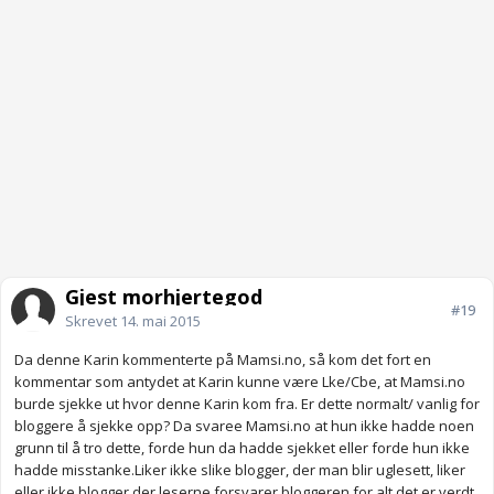
Gjest morhjertegod
#19
Skrevet
14. mai 2015
Da denne Karin kommenterte på Mamsi.no, så kom det fort en
kommentar som antydet at Karin kunne være Lke/Cbe, at Mamsi.no
burde sjekke ut hvor denne Karin kom fra. Er dette normalt/ vanlig for
bloggere å sjekke opp? Da svaree Mamsi.no at hun ikke hadde noen
grunn til å tro dette, forde hun da hadde sjekket eller forde hun ikke
hadde misstanke.Liker ikke slike blogger, der man blir uglesett, liker
eller ikke blogger der leserne forsvarer bloggeren for alt det er verdt,