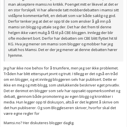
man akseptere mamsi.no kritikk. Poenget mitt er likevel at det er
en stor forskjell. Vi har allerede tatt mobberdebatten i mamsi sitt
vidåpne kommentarfelt, en debatt som var både saklig og god.
Derfor tenker jeg at det er opp til de som ønsker å gå inn på
mamsi sin blogg og uttale seg der. Det har det frem til denne
helgen ikke vært mulig å få til på CBE-bloggen. Innlegg der blir
ofte moderert bort. Derfor har debatten om CBE blitt flyttet hit til
KG. Hva jeg mener om mamsi som blogger og mobber har jeg
uttalt hos Mamsi. Det er der jeg mener at denne debatten hører
hjemme.
Jeg har ikke noe behov for å triumfere, men jeg ser ikke problemet.
Tråden har blitt etterspurt jevnt og trutt. I tillegg er det også en tråd
om en blogger, og et innlegg bloggeren selv har publisert. Dette er
ikke en meg og mitt-blogg, som utelukkende beskriver eget privatliv.
Det er derimot en blogger som selv har oppsøkt oppmerksomhet og
debatt, gjennom både promotering av egen blogg og kronikker i
media. Hun legger opp til diskusjon, altså er det legitimt å skrive om
det hun publiserer. Og som Bloggleseren skriver, hvorfor skal det
være egne regler for
Mamsi.no? Her diskuteres blogger daglig.