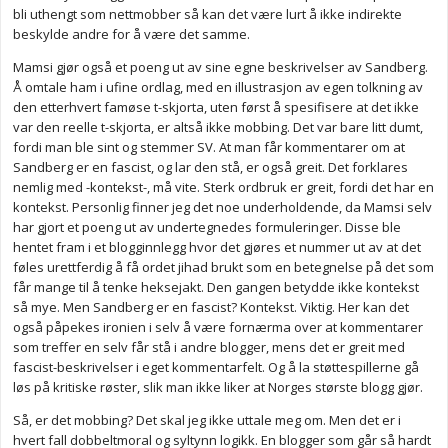
bli uthengt som nettmobber så kan det være lurt å ikke indirekte
beskylde andre for å være det samme.
Mamsi gjør også et poeng ut av sine egne beskrivelser av Sandberg.
Å omtale ham i ufine ordlag, med en illustrasjon av egen tolkning av
den etterhvert famøse t-skjorta, uten først å spesifisere at det ikke
var den reelle t-skjorta, er altså ikke mobbing. Det var bare litt dumt,
fordi man ble sint og stemmer SV. At man får kommentarer om at
Sandberg er en fascist, og lar den stå, er også greit. Det forklares
nemlig med -kontekst-, må vite. Sterk ordbruk er greit, fordi det har en
kontekst. Personlig finner jeg det noe underholdende, da Mamsi selv
har gjort et poeng ut av undertegnedes formuleringer. Disse ble
hentet fram i et blogginnlegg hvor det gjøres et nummer ut av at det
føles urettferdig å få ordet jihad brukt som en betegnelse på det som
får mange til å tenke heksejakt. Den gangen betydde ikke kontekst
så mye. Men Sandberg er en fascist? Kontekst. Viktig. Her kan det
også påpekes ironien i selv å være fornærma over at kommentarer
som treffer en selv får stå i andre blogger, mens det er greit med
fascist-beskrivelser i eget kommentarfelt. Og å la støttespillerne gå
løs på kritiske røster, slik man ikke liker at Norges største blogg gjør.
Så, er det mobbing? Det skal jeg ikke uttale meg om. Men det er i
hvert fall dobbeltmoral og syltynn logikk. En blogger som går så hardt