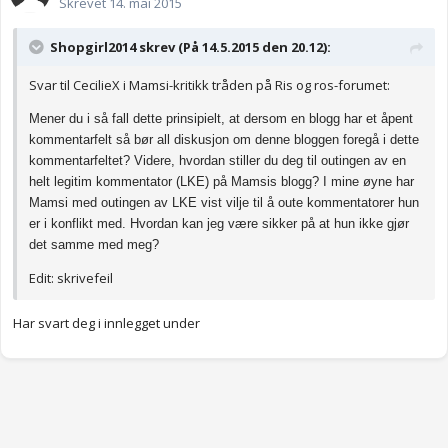
Skrevet
14. mai 2015
Shopgirl2014 skrev (På 14.5.2015 den 20.12):
Svar til CecilieX i Mamsi-kritikk tråden på Ris og ros-forumet:
Mener du i så fall dette prinsipielt, at dersom en blogg har et åpent
kommentarfelt så bør all diskusjon om denne bloggen foregå i dette
kommentarfeltet? Videre, hvordan stiller du deg til outingen av en
helt legitim kommentator (LKE) på Mamsis blogg? I mine øyne har
Mamsi med outingen av LKE vist vilje til å oute kommentatorer hun
er i konflikt med. Hvordan kan jeg være sikker på at hun ikke gjør
det samme med meg?
Edit: skrivefeil
Har svart deg i innlegget under