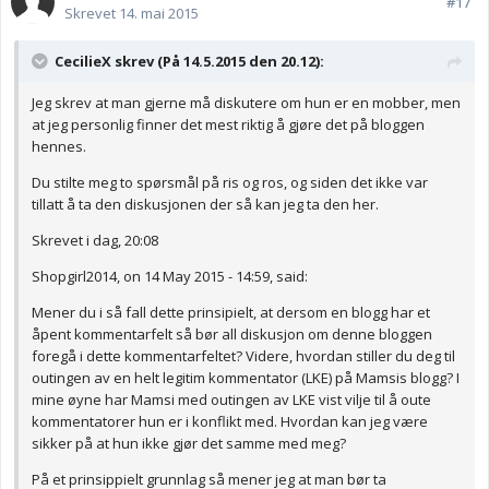
#17
Skrevet
14. mai 2015
CecilieX skrev (På 14.5.2015 den 20.12):
Jeg skrev at man gjerne må diskutere om hun er en mobber, men
at jeg personlig finner det mest riktig å gjøre det på bloggen
hennes.
Du stilte meg to spørsmål på ris og ros, og siden det ikke var
tillatt å ta den diskusjonen der så kan jeg ta den her.
Skrevet i dag, 20:08
Shopgirl2014, on 14 May 2015 - 14:59, said:
Mener du i så fall dette prinsipielt, at dersom en blogg har et
åpent kommentarfelt så bør all diskusjon om denne bloggen
foregå i dette kommentarfeltet? Videre, hvordan stiller du deg til
outingen av en helt legitim kommentator (LKE) på Mamsis blogg? I
mine øyne har Mamsi med outingen av LKE vist vilje til å oute
kommentatorer hun er i konflikt med. Hvordan kan jeg være
sikker på at hun ikke gjør det samme med meg?
På et prinsippielt grunnlag så mener jeg at man bør ta