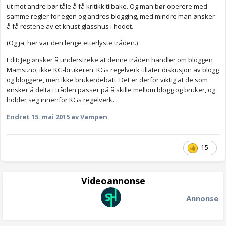
ut mot andre bør tåle å få kritikk tilbake. Og man bør operere med
samme regler for egen og andres blogging, med mindre man ønsker
å få restene av et knust glasshus i hodet.
(Og ja, her var den lenge etterlyste tråden.)
Edit: Jeg ønsker å understreke at denne tråden handler om bloggen
Mamsi.no, ikke KG-brukeren. KGs regelverk tillater diskusjon av blogg
og bloggere, men ikke brukerdebatt. Det er derfor viktig at de som
ønsker å delta i tråden passer på å skille mellom blogg og bruker, og
holder seg innenfor KGs regelverk.
Endret
15. mai 2015
av Vampen
15
Videoannonse
Annonse