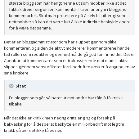
største blogg som har hengt henne ut som mobber. Ikke at det
faktisk dreier seg om en kommentar fra en anonym i bloggens
kommentarfelt. Skal man protestere på å selv bli uthengt som
nettmobber så kan det være lurt å ikke indirekte beskylde andre
for å være det samme.
Det er en bloggadministrator som har sluppet gjennom slike
kommentarer, og siden de aktivt modererer kommentarene har de
tatt rollen som redaktør og dermed må de gå god for innholdet. Det er
åpenbart at kommentarer som er trakasserende mot mamsi aktivt
slippes gjennom sensurfilteret fordi bedriften ønsker å angripe en av
sine kritikere.
Sitat
En blogger som går så hardt ut mot andre bør tåle å få kritikk
tilbake.
Når det ikke er kritikk men nedrig drittslenging og forsøk på
bakvasking for å desperat beskytte en millionbedrift mot legitim
kritikk så bør det ikke tåles nei.