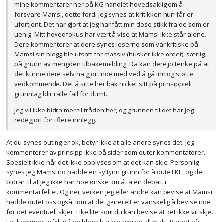
mine kommentarer her på KG handlet hovedsaklig om å
forsvare Mamsi, dette fordi jeg synes at kritikken hun får er
ufortjent. Det har gjort at jeg har fått min dose stikk fra de som er
uenig. Mitt hovedfokus har vært å vise at Mamsi ikke står alene.
Dere kommenterer at dere synes leserne som var kritiske på
Mamsi sin blogg ble utsatt for massiv (husker ikke ordet), særlig
på grunn av mengden tilbakemelding. Da kan dere jo tenke på at
det kunne dere selv ha gjort noe med ved å gå inn og støtte
vedkommende. Det å sitte her bak nicket sitt på prinsippielt
grunnlag blir i alle fall for dumt.
Jeg vil ikke bidra mer til tråden her, og grunnen til det har jeg
redegjort for i flere innlegg.
At du synes outing er ok, betyr ikke at alle andre synes det. Jeg
kommenterer av prinsipp ikke på sider som outer kommentatorer.
Spesielt ikke når det ikke opplyses om at det kan skje. Personlig
synes jeg Mamsi.no hadde en syltynn grunn for å oute LKE, og det
bidrar til at jeg ikke har noe ønske om å ta en debatt i
kommentarfeltet. Og nei, verken jeg eller andre kan bevise at Mamsi
hadde outet oss også, iom at det generelt er vanskelig å bevise noe
før det eventuelt skjer. Like lite som du kan bevise at det ikke vil skje.
I et kommentarfelt på en blogg har bloggeren all makt. Basert på