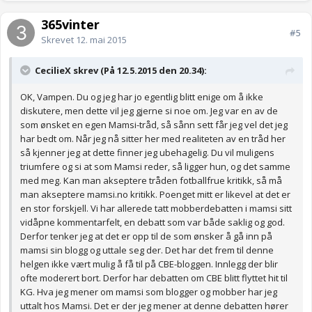
365vinter
#5
Skrevet
12. mai 2015
CecilieX skrev (På 12.5.2015 den 20.34):
OK, Vampen. Du og jeg har jo egentlig blitt enige om å ikke
diskutere, men dette vil jeg gjerne si noe om. Jeg var en av de
som ønsket en egen Mamsi-tråd, så sånn sett får jeg vel det jeg
har bedt om. Når jeg nå sitter her med realiteten av en tråd her
så kjenner jeg at dette finner jeg ubehagelig. Du vil muligens
triumfere og si at som Mamsi reder, så ligger hun, og det samme
med meg. Kan man akseptere tråden fotballfrue kritikk, så må
man akseptere mamsi.no kritikk. Poenget mitt er likevel at det er
en stor forskjell. Vi har allerede tatt mobberdebatten i mamsi sitt
vidåpne kommentarfelt, en debatt som var både saklig og god.
Derfor tenker jeg at det er opp til de som ønsker å gå inn på
mamsi sin blogg og uttale seg der. Det har det frem til denne
helgen ikke vært mulig å få til på CBE-bloggen. Innlegg der blir
ofte moderert bort. Derfor har debatten om CBE blitt flyttet hit til
KG. Hva jeg mener om mamsi som blogger og mobber har jeg
uttalt hos Mamsi. Det er der jeg mener at denne debatten hører