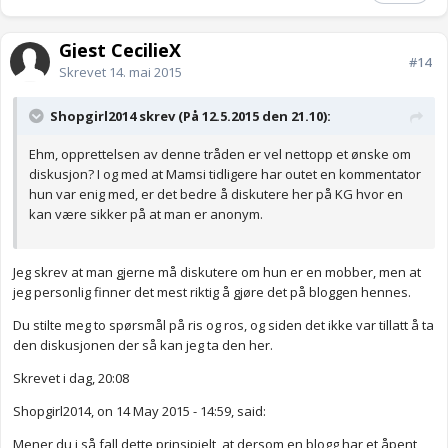
Gjest CecilieX
#14
Skrevet
14. mai 2015
Shopgirl2014 skrev (På 12.5.2015 den 21.10):
Ehm, opprettelsen av denne tråden er vel nettopp et ønske om
diskusjon? I og med at Mamsi tidligere har outet en kommentator
hun var enig med, er det bedre å diskutere her på KG hvor en
kan være sikker på at man er anonym.
Jeg skrev at man gjerne må diskutere om hun er en mobber, men at
jeg personlig finner det mest riktig å gjøre det på bloggen hennes.
Du stilte meg to spørsmål på ris og ros, og siden det ikke var tillatt å ta
den diskusjonen der så kan jeg ta den her.
Skrevet i dag, 20:08
Shopgirl2014, on 14 May 2015 - 14:59, said:
Mener du i så fall dette prinsipielt, at dersom en blogg har et åpent