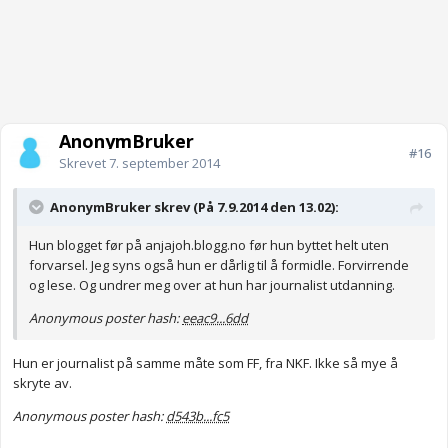
AnonymBruker
#16
Skrevet
7. september 2014
AnonymBruker skrev (På 7.9.2014 den 13.02):
Hun blogget før på anjajoh.blogg.no før hun byttet helt uten
forvarsel. Jeg syns også hun er dårlig til å formidle. Forvirrende
og lese. Og undrer meg over at hun har journalist utdanning.
Anonymous poster hash:
eeac9...6dd
Hun er journalist på samme måte som FF, fra NKF. Ikke så mye å
skryte av.
Anonymous poster hash:
d543b...fc5