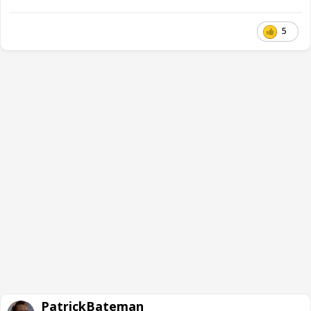
5
PatrickBateman_