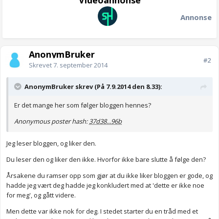
Videoannonse
Annonse
AnonymBruker
#2
Skrevet
7. september 2014
AnonymBruker skrev (På 7.9.2014 den 8.33):
Er det mange her som følger bloggen hennes?
Anonymous poster hash:
37d38...96b
Jeg leser bloggen, og liker den.
Du leser den og liker den ikke. Hvorfor ikke bare slutte å følge den?
Årsakene du ramser opp som gjør at du ikke liker bloggen er gode, og
hadde jeg vært deg hadde jeg konkludert med at 'dette er ikke noe
for meg', og gått videre.
Men dette var ikke nok for deg. I stedet starter du en tråd med et