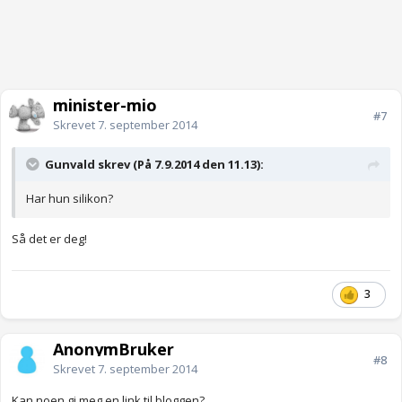
minister-mio
#7
Skrevet
7. september 2014
Gunvald skrev (På 7.9.2014 den 11.13):
Har hun silikon?
Så det er deg!
3
AnonymBruker
#8
Skrevet
7. september 2014
Kan noen gi meg en link til bloggen?