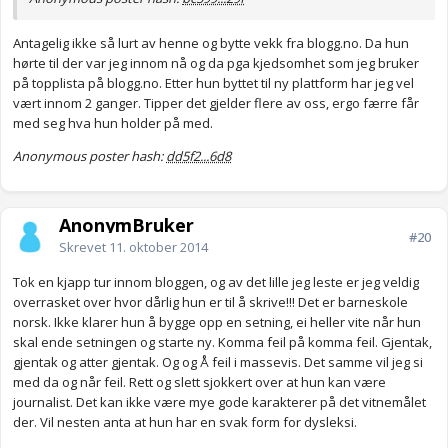
Antagelig ikke så lurt av henne og bytte vekk fra blogg.no. Da hun
hørte til der var jeg innom nå og da pga kjedsomhet som jeg bruker
på topplista på blogg.no. Etter hun byttet til ny plattform har jeg vel
vært innom 2 ganger. Tipper det gjelder flere av oss, ergo færre får
med seg hva hun holder på med.
Anonymous poster hash:
dd5f2...6d8
AnonymBruker
#20
Skrevet
11. oktober 2014
Tok en kjapp tur innom bloggen, og av det lille jeg leste er jeg veldig
overrasket over hvor dårlig hun er til å skrive!!! Det er barneskole
norsk. Ikke klarer hun å bygge opp en setning, ei heller vite når hun
skal ende setningen og starte ny. Komma feil på komma feil. Gjentak,
gjentak og atter gjentak. Og og Å feil i massevis. Det samme vil jeg si
med da og når feil. Rett og slett sjokkert over at hun kan være
journalist. Det kan ikke være mye gode karakterer på det vitnemålet
der. Vil nesten anta at hun har en svak form for dysleksi.