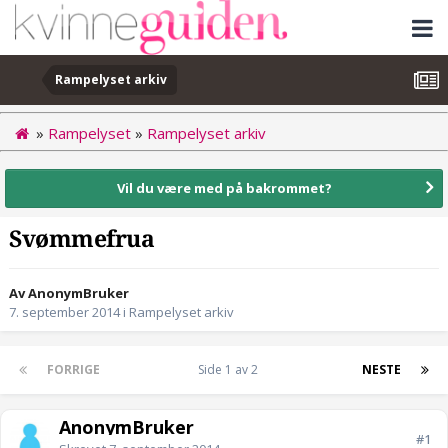
Rampelyset arkiv
»
Rampelyset
»
Rampelyset arkiv
Vil du være med på bakrommet?
Svømmefrua
Av AnonymBruker
7. september 2014
i
Rampelyset arkiv
FORRIGE
Side 1 av 2
NESTE
AnonymBruker
#1