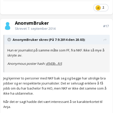
2
AnonymBruker
#17
Skrevet
7. september 2014
AnonymBruker skrev (På 7.9.2014 den 20.03):
Hun er journalist på samme måte som FF, fra NKF. Ikke så mye å
skryte av.
Anonymous poster hash:
d543b...fc5
Jeg kjenner to personer med NKF bak seg og begge har utrolige bra
jobber og er respekterte journalister. Det er selvsagt enklere å få
jobb om du har bachelor fra HiO, men NKF er ikke det samme som å
ikke ha utdannelse.
Når det er sagt hadde det vært interessant å se karakterkortet til
Anja.