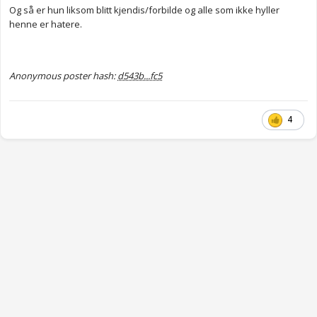
Og så er hun liksom blitt kjendis/forbilde og alle som ikke hyller
henne er hatere.
Anonymous poster hash:
d543b...fc5
4