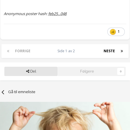
Anonymous poster hash:
feb25...048
1
FORRIGE
Side 1 av 2
NESTE
Del
Følgere
0
Gå til emneliste