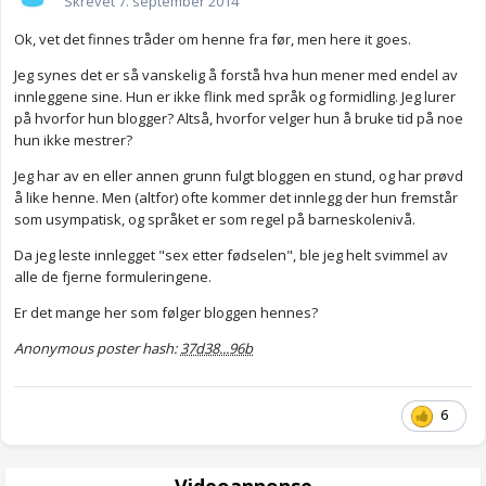
Skrevet
7. september 2014
Ok, vet det finnes tråder om henne fra før, men here it goes.
Jeg synes det er så vanskelig å forstå hva hun mener med endel av
innleggene sine. Hun er ikke flink med språk og formidling. Jeg lurer
på hvorfor hun blogger? Altså, hvorfor velger hun å bruke tid på noe
hun ikke mestrer?
Jeg har av en eller annen grunn fulgt bloggen en stund, og har prøvd
å like henne. Men (altfor) ofte kommer det innlegg der hun fremstår
som usympatisk, og språket er som regel på barneskolenivå.
Da jeg leste innlegget "sex etter fødselen", ble jeg helt svimmel av
alle de fjerne formuleringene.
Er det mange her som følger bloggen hennes?
Anonymous poster hash:
37d38...96b
6