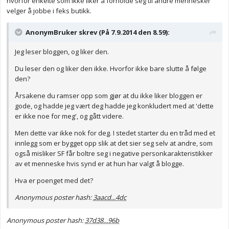
hvorfor enkelte som ikke liker å forholde seg til andre mennesker
velger å jobbe i feks butikk.
AnonymBruker skrev (På 7.9.2014 den 8.59):
Jeg leser bloggen, og liker den.
Du leser den og liker den ikke. Hvorfor ikke bare slutte å følge
den?
Årsakene du ramser opp som gjør at du ikke liker bloggen er
gode, og hadde jeg vært deg hadde jeg konkludert med at 'dette
er ikke noe for meg', og gått videre.
Men dette var ikke nok for deg. I stedet starter du en tråd med et
innlegg som er bygget opp slik at det sier seg selv at andre, som
også misliker SF får boltre seg i negative personkarakteristikker
av et menneske hvis synd er at hun har valgt å blogge.
Hva er poenget med det?
Anonymous poster hash:
3aacd...4dc
Anonymous poster hash:
37d38...96b