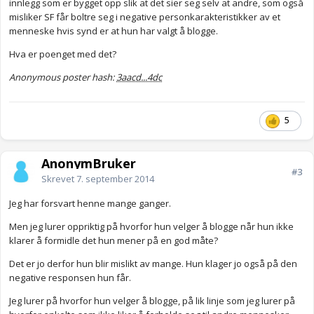
innlegg som er bygget opp slik at det sier seg selv at andre, som også
misliker SF får boltre seg i negative personkarakteristikker av et
menneske hvis synd er at hun har valgt å blogge.
Hva er poenget med det?
Anonymous poster hash:
3aacd...4dc
5
AnonymBruker
#3
Skrevet
7. september 2014
Jeg har forsvart henne mange ganger.
Men jeg lurer oppriktig på hvorfor hun velger å blogge når hun ikke
klarer å formidle det hun mener på en god måte?
Det er jo derfor hun blir mislikt av mange. Hun klager jo også på den
negative responsen hun får.
Jeg lurer på hvorfor hun velger å blogge, på lik linje som jeg lurer på