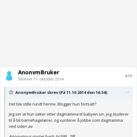
AnonymBruker
#19
Skrevet
11. oktober 2014
AnonymBruker skrev (På 11.10.2014 den 16.54):
Det ble stille rundt henne. Blogger hun fortsatt?
Jeg ser at hun søker etter dagmamma til babyen sin. Jeg studerer
til å bli barnehagelærer, og vurderer å jobbe som dagmamma
ved siden av.
Anonymous poster hash:
bc599...29f