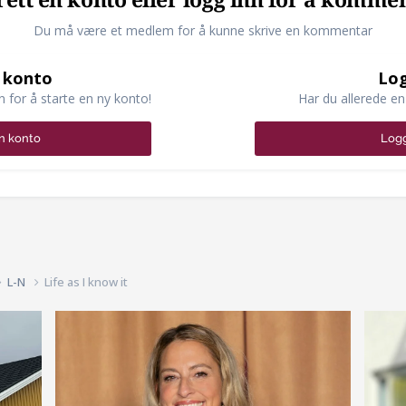
ett en konto eller logg inn for å komme
Du må være et medlem for å kunne skrive en kommentar
 konto
Log
n for å starte en ny konto!
Har du allerede en
n konto
Logg
L-N
Life as I know it