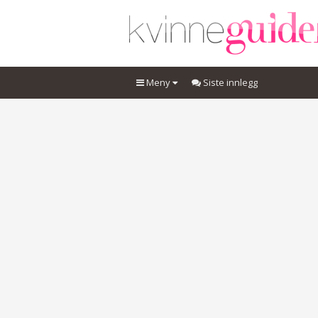
Meny
Siste innlegg