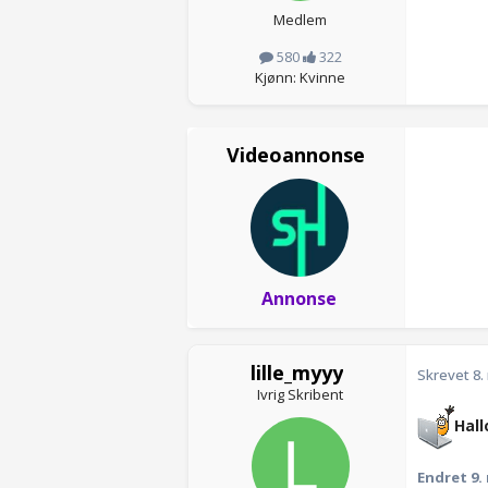
Medlem
580
322
Kjønn: Kvinne
Videoannonse
Annonse
lille_myyy
Skrevet
8.
Ivrig Skribent
Hall
Endret
9.