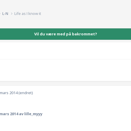
L-N
Life as I know it
Vil du være med på bakrommet?
 mars 2014
(endret)
 mars 2014
av lille_myyy