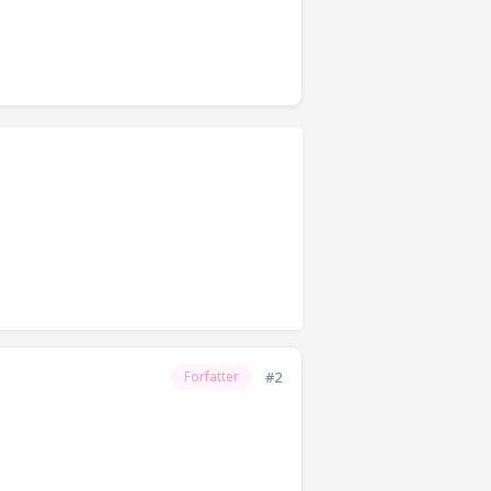
#2
Forfatter