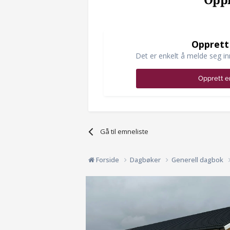
Oppr
Opprett
Det er enkelt å melde seg in
Opprett e
Gå til emneliste
Forside
Dagbøker
Generell dagbok