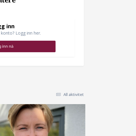
ntere
g inn
 konto? Logg inn her.
 inn nå
All aktivitet