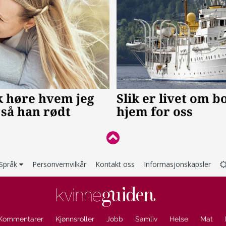
Språk
Personvernvilkår
Kontakt oss
Informasjonskapsler
Kommentarer
Kjønnsroller
Jobb
Samliv
Helse
Mat