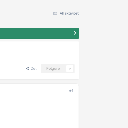
All aktivitet
Del
Følgere
0
#1