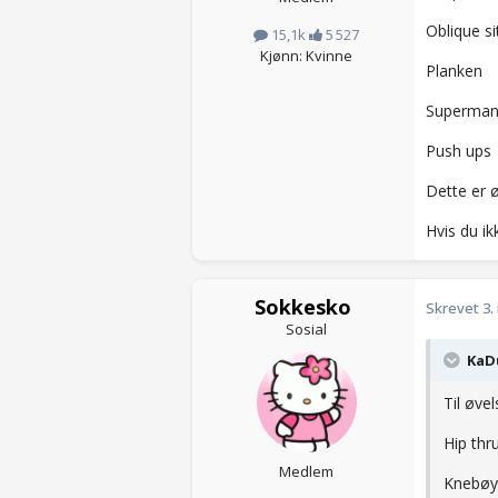
Oblique si
15,1k
5 527
Kjønn: Kvinne
Planken
Superma
Push ups
Dette er ø
Hvis du ik
Sokkesko
Skrevet
3.
Sosial
KaDu
Til øvel
Hip thr
Medlem
Knebøy