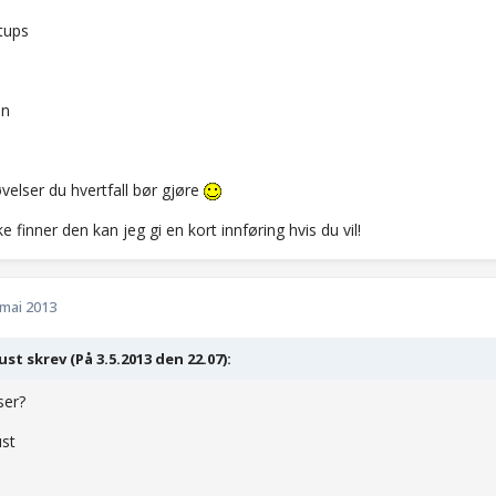
tups
nn
velser du hvertfall bør gjøre
ke finner den kan jeg gi en kort innføring hvis du vil!
 mai 2013
st skrev (På 3.5.2013 den 22.07):
ser?
ust