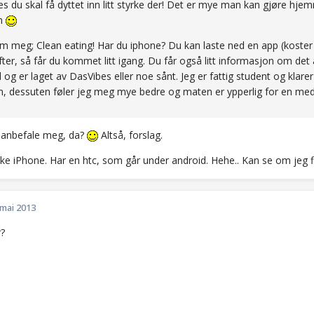
es du skal få dyttet inn litt styrke der! Det er mye man kan gjøre hj
n
m meg; Clean eating! Har du iphone? Du kan laste ned en app (kost
fter, så får du kommet litt igang. Du får også litt informasjon om det
 og er laget av DasVibes eller noe sånt. Jeg er fattig student og kla
len, dessuten føler jeg meg mye bedre og maten er ypperlig for en med 
u anbefale meg, da?
Altså, forslag.
ikke iPhone. Har en htc, som går under android. Hehe.. Kan se om jeg 
 mai 2013
r?