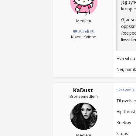
Jeg syn
kroppe
Gjør so
Medlem
oppskri
303
90
Reciped
Kjønn: Kvinne
livssti
Hva vil d
Nei, har 
KaDust
Skrevet
3.
Bronsemedlem
Til øvelse
Hip thrust
Knebøy
Situps
Medlem