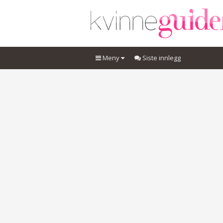
Meny
Siste innlegg