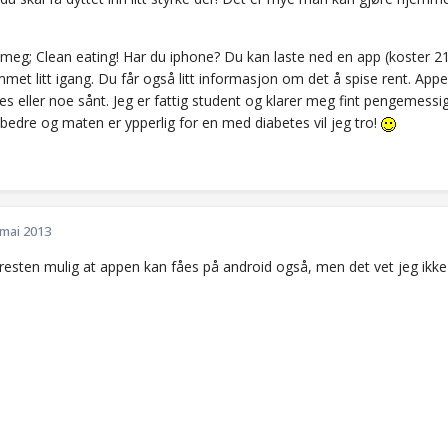
meg; Clean eating! Har du iphone? Du kan laste ned en app (koster 2
met litt igang. Du får også litt informasjon om det å spise rent. App
s eller noe sånt. Jeg er fattig student og klarer meg fint pengemessig
edre og maten er ypperlig for en med diabetes vil jeg tro!
 mai 2013
rresten mulig at appen kan fåes på android også, men det vet jeg ikke