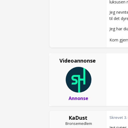
luksusen 
Jeg nevnt
til det dy
Jeg har d
Kom gjerne
Videoannonse
Annonse
KaDust
Skrevet
3.
Bronsemedlem
Jeg synes