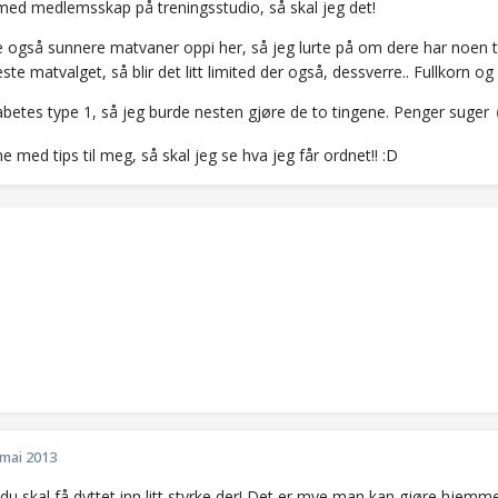
med medlemsskap på treningsstudio, så skal jeg det!
e også sunnere matvaner oppi her, så jeg lurte på om dere har noen t
reste matvalget, så blir det litt limited der også, dessverre.. Fullkorn og 
iabetes type 1, så jeg burde nesten gjøre de to tingene. Penger suger
 med tips til meg, så skal jeg se hva jeg får ordnet!! :D
 mai 2013
 du skal få dyttet inn litt styrke der! Det er mye man kan gjøre hjem