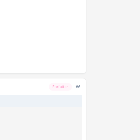
#6
Forfatter