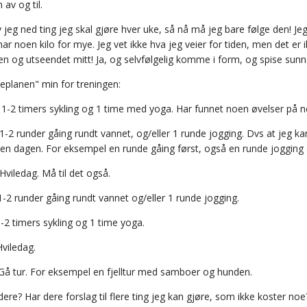
 av og til.
v jeg ned ting jeg skal gjøre hver uke, så nå må jeg bare følge den! 
ar noen kilo for mye. Jeg vet ikke hva jeg veier for tiden, men det er ik
 og utseendet mitt! Ja, og selvfølgelig komme i form, og spise sunn
keplanen" min for treningen:
1-2 timers sykling og 1 time med yoga. Har funnet noen øvelser på ne
1-2 runder gåing rundt vannet, og/eller 1 runde jogging. Dvs at jeg kan
 den dagen. For eksempel en runde gåing først, også en runde jogging 
Hviledag. Må til det også.
-2 runder gåing rundt vannet og/eller 1 runde jogging.
-2 timers sykling og 1 time yoga.
Hviledag.
å tur. For eksempel en fjelltur med samboer og hunden.
ere? Har dere forslag til flere ting jeg kan gjøre, som ikke koster no