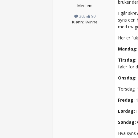
bruker den
Medlem
I går skre
303
90
syns den h
Kjønn: Kvinne
med magen
Her er "u
Mandag:
Tirsdag:
føler for
Onsdag:
Torsdag: 1
Fredag:
1
Lørdag:
Søndag:
G
Hva syns d