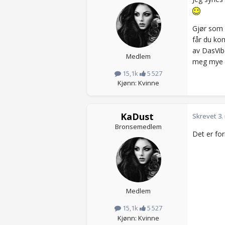
Gjør som 
får du kom
av DasVibe
Medlem
meg mye b
15,1k
5 527
Kjønn: Kvinne
KaDust
Skrevet
3.
Bronsemedlem
Det er fo
Medlem
15,1k
5 527
Kjønn: Kvinne