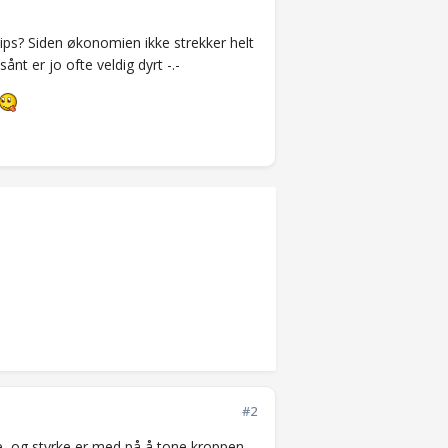
ips? Siden økonomien ikke strekker helt
sånt er jo ofte veldig dyrt -.-
#2
me, og styrke er med på å tone kroppen