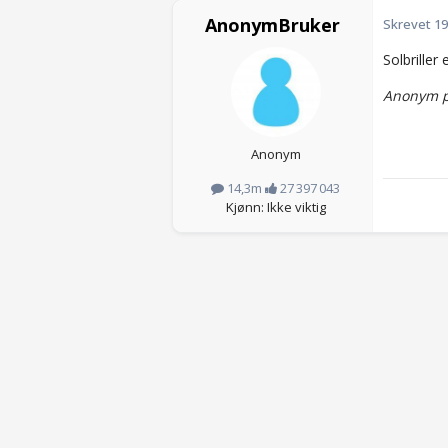
AnonymBruker
Skrevet
19
Solbriller 
Anonym p
Anonym
14,3m
27 397 043
Kjønn: Ikke viktig