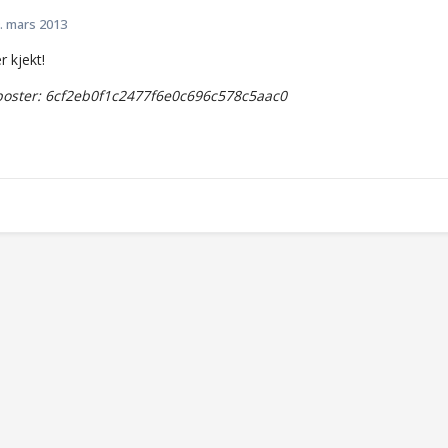
. mars 2013
er kjekt!
oster: 6cf2eb0f1c2477f6e0c696c578c5aac0