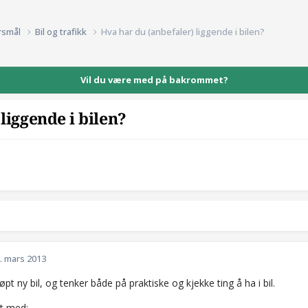
rsmål
Bil og trafikk
Hva har du (anbefaler) liggende i bilen?
Vil du være med på bakrommet?
liggende i bilen?
. mars 2013
øpt ny bil, og tenker både på praktiske og kjekke ting å ha i bil.
t med: