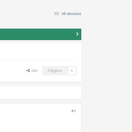
All aktivitet
Del
Følgere
0
#1