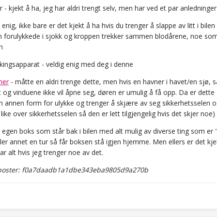
r - kjekt å ha, jeg har aldri trengt selv, men har ved et par anledninger
, enig, ikke bare er det kjekt å ha hvis du trenger å slappe av litt i bil
n forulykkede i sjokk og kroppen trekker sammen blodårene, noe so
n
kingsapparat - veldig enig med deg i denne
er
- måtte en aldri trenge dette, men hvis en havner i havet/en sjø, s
t og vinduene ikke vil åpne seg, døren er umulig å få opp. Da er dette ab
en annen form for ulykke og trenger å skjære av seg sikkerhetssele
 like over sikkerhetsselen så den er lett tilgjengelig hvis det skjer noe)
 egen boks som står bak i bilen med alt mulig av diverse ting som er "
ller annet en tur så får boksen stå igjen hjemme. Men ellers er det kje
ar alt hvis jeg trenger noe av det.
oster: f0a7daadb1a1dbe343eba9805d9a270b