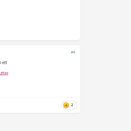
#6
 ett
utter
2