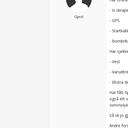
- Is skrap
Gjest
- GPS
- Startkab
- Bombrik
Har sjekk
- Vest
- Varseltr
- Ekstra d
Har fått t
også ett 
lommelyk
Så vil jo 
Andre for