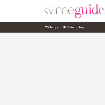
Meny
Siste innlegg