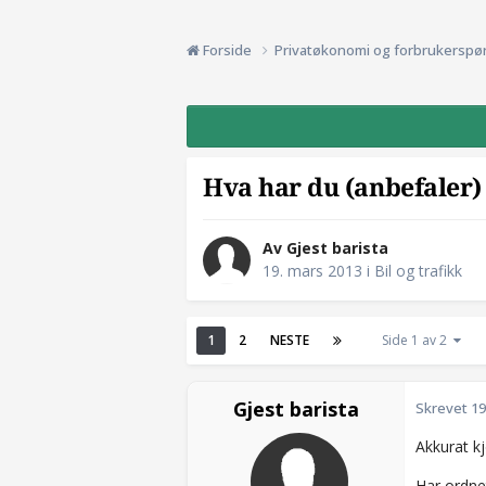
Forside
Privatøkonomi og forbrukerspø
Hva har du (anbefaler) 
Av Gjest barista
19. mars 2013
i
Bil og trafikk
1
2
NESTE
Side 1 av 2
Gjest barista
Skrevet
19
Akkurat kj
Har ordne