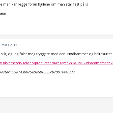
e man kan legge foran hjulene om man står fast på is
vann
. mars 2013
n slik, og jeg føler meg tryggere med den. Nødhammer og beltekutter i
ww.sikkerheten-selv.no/product/278/resqme-n%C3%B8dhammerbeltek
oster: 5be74300c6a0e6b0225c8c0b70fa6bf2