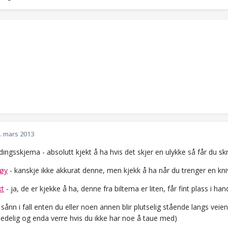
. mars 2013
ngsskjema - absolutt kjekt å ha hvis det skjer en ulykke så får du sk
tøy
- kanskje ikke akkurat denne, men kjekk å ha når du trenger en kniv
t
- ja, de er kjekke å ha, denne fra biltema er liten, får fint plass i
sånn i fall enten du eller noen annen blir plutselig stående langs vei
kjedelig og enda verre hvis du ikke har noe å taue med)