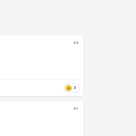
#4
3
#5