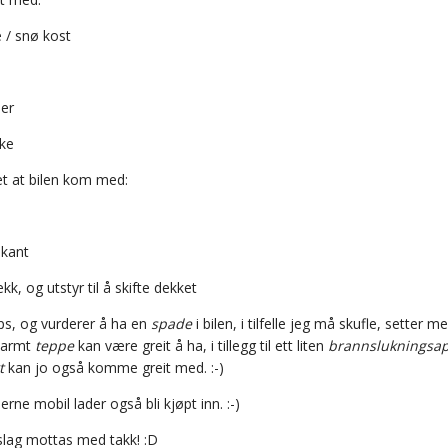
e / snø kost
ler
ke
et at bilen kom med:
ekant
ekk, og utstyr til å skifte dekket
ips, og vurderer å ha en
spade
i bilen, i
tilfelle
jeg må skufle, setter meg
varmt
teppe
kan være greit å ha, i tillegg til ett liten
brannslukningsa
t
kan jo også komme greit med. :-)
gjerne
mobil lader
også bli kjøpt inn. :-)
slag mottas med takk! :D