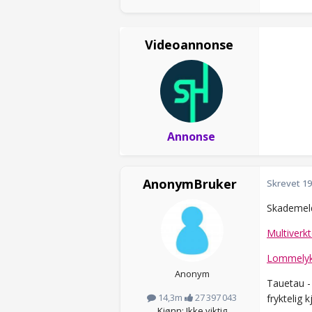
Videoannonse
Annonse
AnonymBruker
Skrevet
19
Skademeldi
Multiverk
Lommelyk
Anonym
Tauetau - 
14,3m
27 397 043
fryktelig 
Kjønn: Ikke viktig