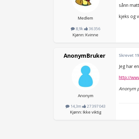
sånn matt
kjeks og 
Medlem
8,9k
36 356
Kjønn: Kvinne
AnonymBruker
Skrevet
19
Jeg har e
http://w
Anonym p
Anonym
14,3m
27 397 043
Kjønn: Ikke viktig