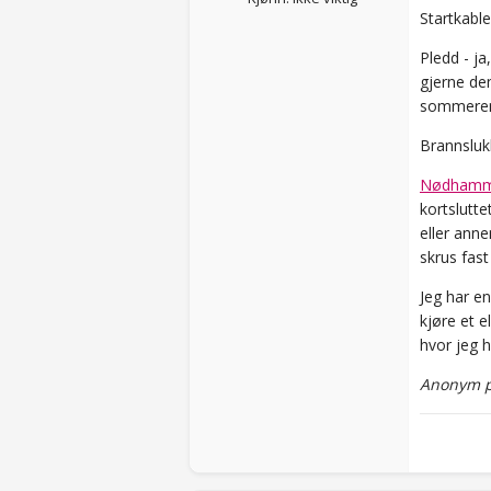
Startkable
Pledd - ja
gjerne de
sommere
Brannsluk
Nødhamm
kortslutte
eller ann
skrus fast
Jeg har en
kjøre et e
hvor jeg h
Anonym p