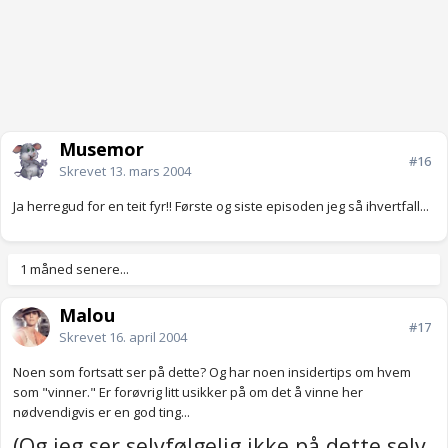
Musemor
#16
Skrevet
13. mars 2004
Ja herregud for en teit fyr!! Første og siste episoden jeg så ihvertfall...
1 måned senere...
Malou
#17
Skrevet
16. april 2004
Noen som fortsatt ser på dette? Og har noen insidertips om hvem
som "vinner." Er forøvrig litt usikker på om det å vinne her
nødvendigvis er en god ting...
(Og jeg ser selvfølgelig ikke på dette selv.