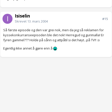
Isiselin
#15
Skrevet
13. mars 2004
Så første episode og den var grei nok, men da jeg så reklamen for
kyssekonkurranseepisoden ble det nok! Herregud og gurimalla! Er
fyren gammel??? Holde på sånn og attpåtil si det høyt...på TV!! :o
Egentlig ikke annet å gjøre enn å