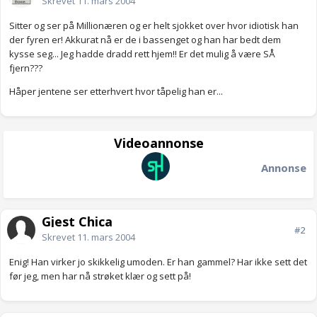
Skrevet
11. mars 2004
Sitter og ser på Millionæren og er helt sjokket over hvor idiotisk han
der fyren er! Akkurat nå er de i bassenget og han har bedt dem
kysse seg... Jeg hadde dradd rett hjem!! Er det mulig å være SÅ
fjern???
Håper jentene ser etterhvert hvor tåpelig han er...
Videoannonse
Annonse
Gjest Chica
#2
Skrevet
11. mars 2004
Enig! Han virker jo skikkelig umoden. Er han gammel? Har ikke sett det
før jeg, men har nå strøket klær og sett på!