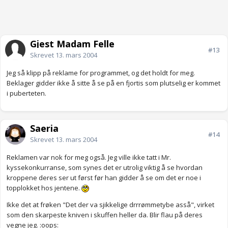
Gjest Madam Felle
#13
Skrevet
13. mars 2004
Jeg så klipp på reklame for programmet, og det holdt for meg.
Beklager gidder ikke å sitte å se på en fjortis som plutselig er kommet
i puberteten.
Saeria
#14
Skrevet
13. mars 2004
Reklamen var nok for meg også. Jeg ville ikke tatt i Mr.
kyssekonkurranse, som synes det er utrolig viktig å se hvordan
kroppene deres ser ut først før han gidder å se om det er noe i
topplokket hos jentene.
Ikke det at frøken "Det der va sjikkelige drrrømmetybe asså", virket
som den skarpeste kniven i skuffen heller da. Blir flau på deres
vegne jeg. :oops: