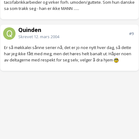
tacofabrikkarbeider og virker forh. umoden/guttete. Som hun danske
sa som trakk seg - han er ikke MANN ......
Quinden
#9
Skrevet
12. mars 2004
Er så møkkalei sånne serier nå, det er jo noe nytt hver dag, så dette
har jeg ikke fått med meg, men det høres helt banalt ut. Håper noen
av deltagerne med respekt for seg selv, velger å dra hjem