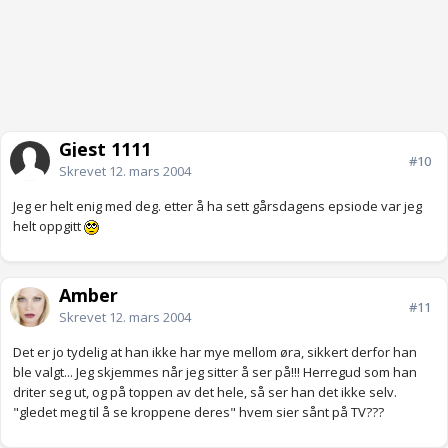
Gjest 1111
#10
Skrevet
12. mars 2004
Jeg er helt enig med deg. etter å ha sett gårsdagens epsiode var jeg
helt oppgitt
Amber
#11
Skrevet
12. mars 2004
Det er jo tydelig at han ikke har mye mellom øra, sikkert derfor han
ble valgt... Jeg skjemmes når jeg sitter å ser på!!! Herregud som han
driter seg ut, og på toppen av det hele, så ser han det ikke selv.
"gledet meg til å se kroppene deres" hvem sier sånt på TV???