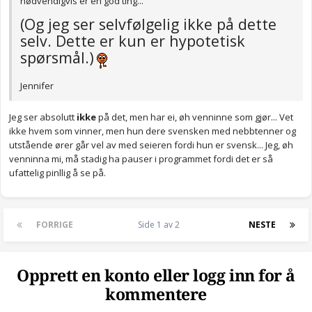
nødvendigvis er en god ting...
(Og jeg ser selvfølgelig ikke på dette
selv. Dette er kun er hypotetisk
spørsmål.)
Jennifer
Jeg ser absolutt
ikke
på det, men har ei, øh venninne som gjør... Vet
ikke hvem som vinner, men hun dere svensken med nebbtenner og
utstående ører går vel av med seieren fordi hun er svensk... Jeg, øh
venninna mi, må stadig ha pauser i programmet fordi det er så
ufattelig pinllig å se på.
FORRIGE
Side 1 av 2
NESTE
Opprett en konto eller logg inn for å
kommentere