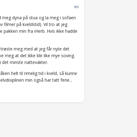
#6
med meg dyna på stua og la meg i sofaen
filmer på kveldstid). Vil tro at jeg
te pakken min fra iHerb. Hvis ikke hadde
 trøste meg med at jeg får nyte det
e meg at det ikke blir like mye soving.
 det minste nattevakter.
ken helt til rimelig tid i kveld, så kunne
disiplinen min også har tatt ferie...