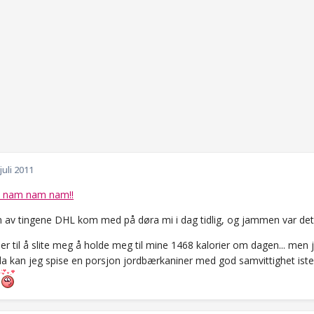
 juli 2011
nam nam nam!!
n av tingene DHL kom med på døra mi i dag tidlig, og jammen var det
 til å slite meg å holde meg til mine 1468 kalorier om dagen... men 
da kan jeg spise en porsjon jordbærkaniner med god samvittighet isted
.