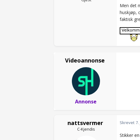
Men det m
huskjøp, o
faktisk gr
Videoannonse
Annonse
nattsvermer
Skrevet
7.
C-Kjendis
Stikker en