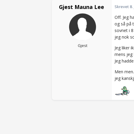
Gjest Mauna Lee
Skrevet
8.
Off. Jeg 
og så på t
sovnet i 8
jeg nok s
Gjest
Jeg liker
mens jeg k
Jeg hadde
Men men.. 
jeg kansk