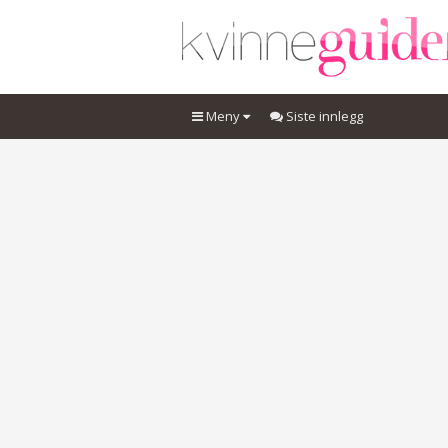
Meny
Siste innlegg