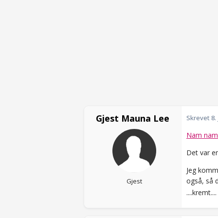
Gjest Mauna Lee
Skrevet
8.
Nam nam 
Det var e
Jeg kommer
også, så 
Gjest
....kremt...