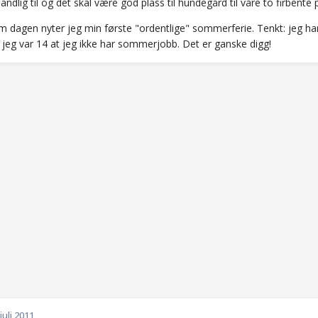
 landlig til og det skal være god plass til hundegård til våre to firbente
 dagen nyter jeg min første "ordentlige" sommerferie. Tenkt: jeg har
 jeg var 14 at jeg ikke har sommerjobb. Det er ganske digg!
 juli 2011