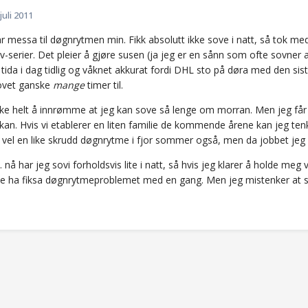
 juli 2011
har messa til døgnrytmen min. Fikk absolutt ikke sove i natt, så tok 
v-serier. Det pleier å gjøre susen (ja jeg er en sånn som ofte sovner av 
 tida i dag tidlig og våknet akkurat fordi DHL sto på døra med den sis
ovet ganske
mange
timer til.
 ikke helt å innrømme at jeg kan sove så lenge om morran. Men jeg får
an. Hvis vi etablerer en liten familie de kommende årene kan jeg tenk
 vel en like skrudd døgnrytme i fjor sommer også, men da jobbet jeg i
nå har jeg sovi forholdsvis lite i natt, så hvis jeg klarer å holde meg vå
je ha fiksa døgnrytmeproblemet med en gang. Men jeg mistenker at selv