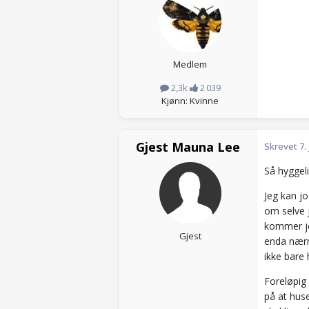
Medlem
2,3k
2 039
Kjønn: Kvinne
Gjest Mauna Lee
Skrevet
7.
Så hyggel
Jeg kan jo
om selve j
kommer je
Gjest
enda nærme
ikke bare
Foreløpig 
på at huse