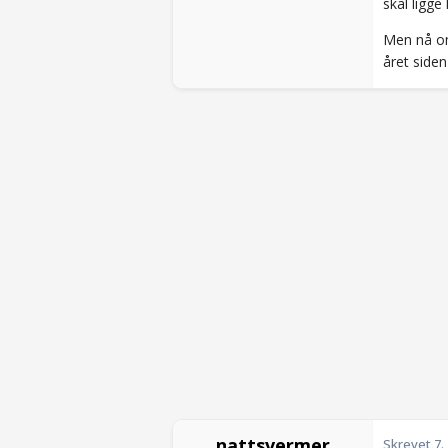
skal ligge
Men nå om
året siden
nattsvermer
Skrevet
7.