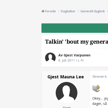
Forside
Dagbøker
Generell dagbok
Talkin' 'bout my gener
Av Gjest Varpunen
6. juli 2011
i
L-N
Gjest Mauna Lee
Skrevet
6.
Okey.... j
dager, så 
Gjest