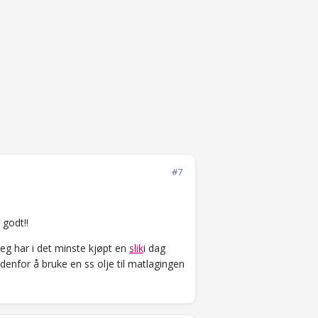
#7
 godt!!
jeg har i det minste kjøpt en
slik
i dag
enfor å bruke en ss olje til matlagingen