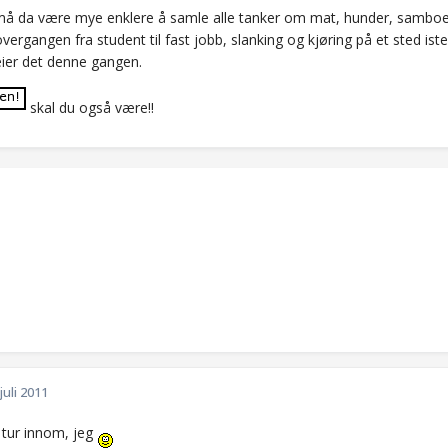
å da være mye enklere å samle alle tanker om mat, hunder, samboers
vergangen fra student til fast jobb, slanking og kjøring på et sted is
eier det denne gangen.
skal du også være!!
 juli 2011
 tur innom, jeg