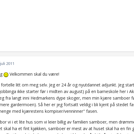
 juli 2011
ig
Velkommen skal du være!
 fortelle litt om meg selv. Jeg er 24 år og nyutdannet adjunkt. Jeg start
obbinga ikke starter før i midten av august) på en barneskole her i A
g fra langt inni Hedmarkens dype skoger, men min kjære samboer før
re gardermoen). Så her er jeg fortsatt veldig i bli kjent på stedet f
 henge med kjærestens kompiser/venninner" fasen.
bor vi i et lite hus som vi leier billig av familien samboer, men drømm
t skal ha et fint kjøkken, samboer er mest av at huset skal ha en fin 