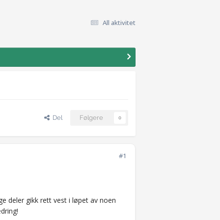
All aktivitet
Del
Følgere
0
#1
e deler gikk rett vest i løpet av noen
dring!