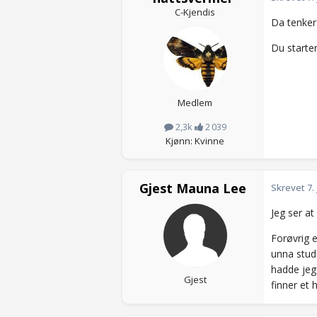
C-Kjendis
Da tenker 
Du starter
Medlem
2,3k
2 039
Kjønn: Kvinne
Gjest Mauna Lee
Skrevet
7.
Jeg ser at
Forøvrig e
unna studi
hadde jeg 
Gjest
finner et 