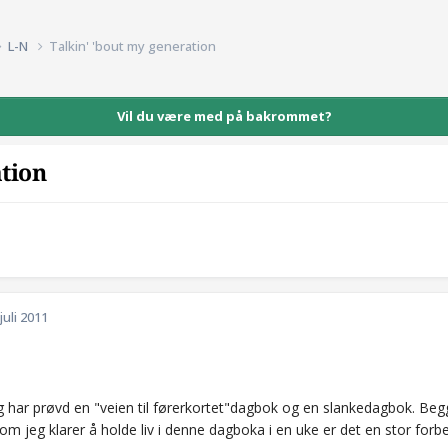
L-N
Talkin' 'bout my generation
Vil du være med på bakrommet?
ation
 juli 2011
eg har prøvd en "veien til førerkortet"dagbok og en slankedagbok. Begg
om jeg klarer å holde liv i denne dagboka i en uke er det en stor forbe