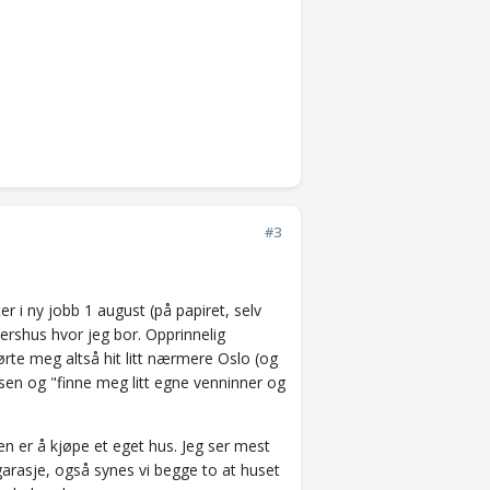
#3
er i ny jobb 1 august (på papiret, selv
kershus hvor jeg bor. Opprinnelig
te meg altså hit litt nærmere Oslo (og
asen og "finne meg litt egne venninner og
en er å kjøpe et eget hus. Jeg ser mest
garasje, også synes vi begge to at huset