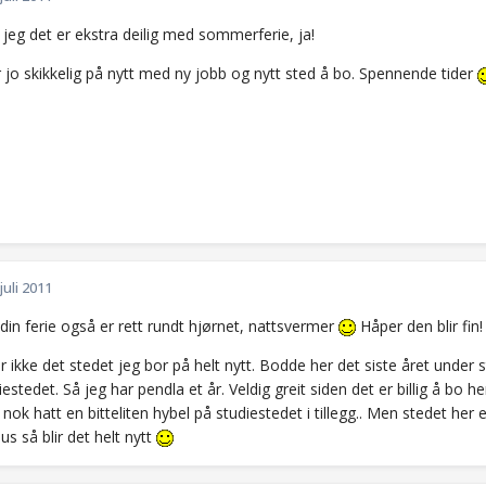
jeg det er ekstra deilig med sommerferie, ja!
 jo skikkelig på nytt med ny jobb og nytt sted å bo. Spennende tider
 juli 2011
 din ferie også er rett rundt hjørnet, nattsvermer
Håper den blir fin!
r ikke det stedet jeg bor på helt nytt. Bodde her det siste året under 
estedet. Så jeg har pendla et år. Veldig greit siden det er billig å bo h
nok hatt en bitteliten hybel på studiestedet i tillegg.. Men stedet her er 
hus så blir det helt nytt