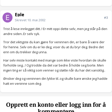
Eple
#3
Skrevet
10. mai 2002
Trist å lese innlegget ditt..! Er mitt oppi dette selv, men jeg står på den
andre siden..Er selv syk.
Tror det viktigste du kan gjøre for veninnen din, er bare å være der
for henne. Selv om du er lei deg, viser du at du bryr deg. Bedre det
enn om du trekker deg unna.
Har selv miste kontakt med mange som ikke viste hvordan de skulle
forholde seg...! Og trodde da det var bedre å holde seg borte. Men
ingen ting er så viktig som venner og støtte når du har det vansklig..
Ønsker deg og veninnen din lykke til..og skulle bare ønske jeg hadde
hatt en veninne som deg.
Opprett en konto eller logg inn for å
kommentere