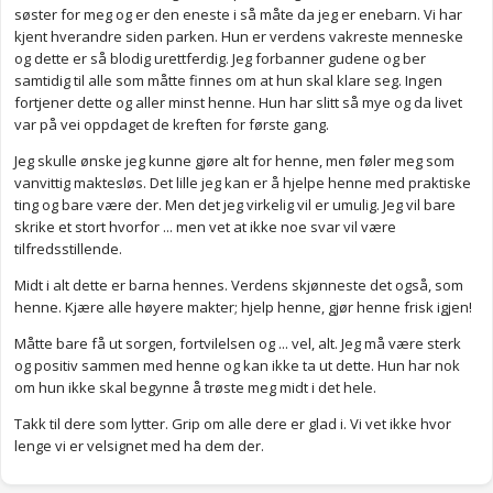
søster for meg og er den eneste i så måte da jeg er enebarn. Vi har
kjent hverandre siden parken. Hun er verdens vakreste menneske
og dette er så blodig urettferdig. Jeg forbanner gudene og ber
samtidig til alle som måtte finnes om at hun skal klare seg. Ingen
fortjener dette og aller minst henne. Hun har slitt så mye og da livet
var på vei oppdaget de kreften for første gang.
Jeg skulle ønske jeg kunne gjøre alt for henne, men føler meg som
vanvittig maktesløs. Det lille jeg kan er å hjelpe henne med praktiske
ting og bare være der. Men det jeg virkelig vil er umulig. Jeg vil bare
skrike et stort hvorfor ... men vet at ikke noe svar vil være
tilfredsstillende.
Midt i alt dette er barna hennes. Verdens skjønneste det også, som
henne. Kjære alle høyere makter; hjelp henne, gjør henne frisk igjen!
Måtte bare få ut sorgen, fortvilelsen og ... vel, alt. Jeg må være sterk
og positiv sammen med henne og kan ikke ta ut dette. Hun har nok
om hun ikke skal begynne å trøste meg midt i det hele.
Takk til dere som lytter. Grip om alle dere er glad i. Vi vet ikke hvor
lenge vi er velsignet med ha dem der.