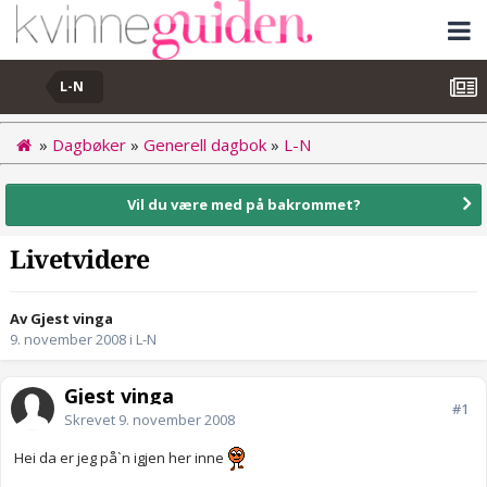
L-N
»
Dagbøker
»
Generell dagbok
»
L-N
Vil du være med på bakrommet?
Livetvidere
Av Gjest vinga
9. november 2008
i
L-N
Gjest vinga
#1
Skrevet
9. november 2008
Hei da er jeg på`n igjen her inne