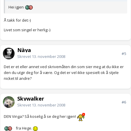
Hei igjen
Å takk for det:-)
Livet som singel er herlig:-)
Nàya
#5
Skrevet
13. november 2008
Det er et eller annet ved skrivemåten din som sier meg at du ikke er
den du utgir deg for å være. Og det er vel ikke spesielt ok å stjele
nicket til andre?
Skywalker
#6
Skrevet
13. november 2008
DEN Vinga? Så koselig å se deg her igjen!
fra Hege.