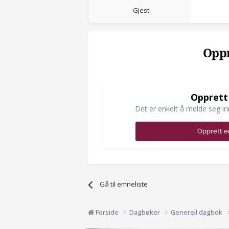
Gjest
Oppr
Opprett
Det er enkelt å melde seg in
Opprett e
Gå til emneliste
Forside
Dagbøker
Generell dagbok