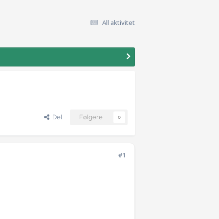
All aktivitet
Del
Følgere
0
#1