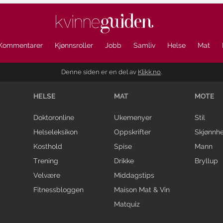
Kommentarer
Kjønnsroller
Jobb
Samliv
Helse
Mat
Denne siden er en del av
Klikk.no
.
HELSE
MAT
MOTE
Doktoronline
Ukemenyer
Stil
Helseleksikon
Oppskrifter
Skjønnhe
Kosthold
Spise
Mann
Trening
Drikke
Bryllup
Velvære
Middagstips
Fitnessbloggen
Maison Mat & Vin
Matquiz