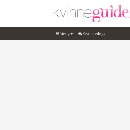
Meny
Siste innlegg