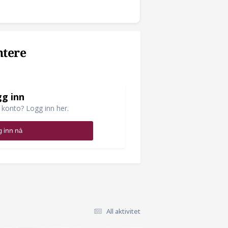
ntere
g inn
 konto? Logg inn her.
 inn nå
All aktivitet