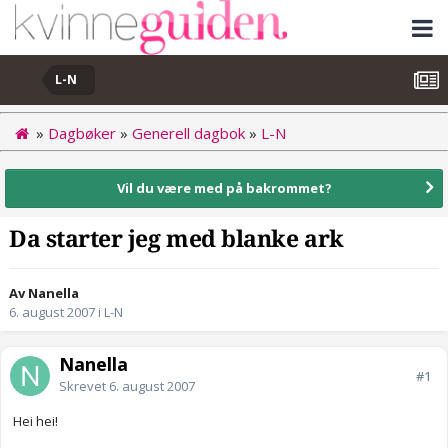
L-N
»
Dagbøker
»
Generell dagbok
»
L-N
Vil du være med på bakrommet?
Da starter jeg med blanke ark
Av Nanella
6. august 2007
i
L-N
Nanella
#1
Skrevet
6. august 2007
Hei hei!