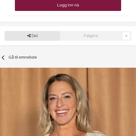
Logg inn nå
Del
Følgere
0
Gå til emneliste