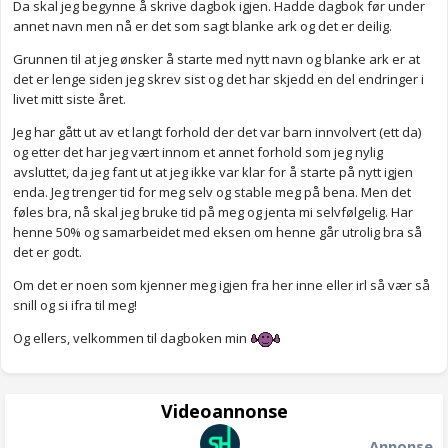
Da skal jeg begynne å skrive dagbok igjen. Hadde dagbok før under
annet navn men nå er det som sagt blanke ark og det er deilig.
Grunnen til at jeg ønsker å starte med nytt navn og blanke ark er at
det er lenge siden jeg skrev sist og det har skjedd en del endringer i
livet mitt siste året.
Jeg har gått ut av et langt forhold der det var barn innvolvert (ett da)
og etter det har jeg vært innom et annet forhold som jeg nylig
avsluttet, da jeg fant ut at jeg ikke var klar for å starte på nytt igjen
enda. Jeg trenger tid for meg selv og stable meg på bena. Men det
føles bra, nå skal jeg bruke tid på meg og jenta mi selvfølgelig. Har
henne 50% og samarbeidet med eksen om henne går utrolig bra så
det er godt.
Om det er noen som kjenner meg igjen fra her inne eller irl så vær så
snill og si ifra til meg!
Og ellers, velkommen til dagboken min
Videoannonse
Annonse