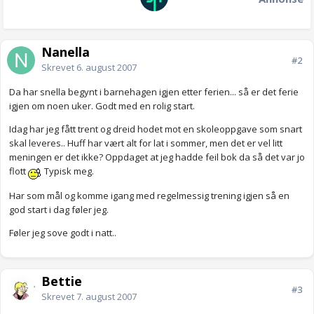
Nanella
#2
Skrevet
6. august 2007
Da har snella begynt i barnehagen igjen etter ferien... så er det ferie
igjen om noen uker. Godt med en rolig start.
Idag har jeg fått trent og dreid hodet mot en skoleoppgave som snart
skal leveres.. Huff har vært alt for lat i sommer, men det er vel litt
meningen er det ikke? Oppdaget at jeg hadde feil bok da så det var jo
flott
Typisk meg.
Har som mål og komme igang med regelmessig trening igjen så en
god start i dag føler jeg.
Føler jeg sove godt i natt..
Bettie
#3
Skrevet
7. august 2007