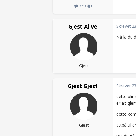
360
0
Gjest Alive
Skrevet
23
Nå la du 
Gjest
Gjest Gjest
Skrevet
23
dette bli
er alt glem
dette kom
attpå til e
Gjest
tok du på