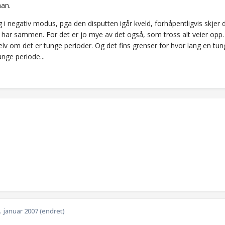
an.
g i negativ modus, pga den disputten igår kveld, forhåpentligvis skjer
i har sammen. For det er jo mye av det også, som tross alt veier opp.
elv om det er tunge perioder. Og det fins grenser for hvor lang en tun
tunge periode...
. januar 2007
(endret)