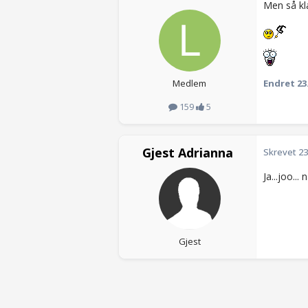
Men så kl
Medlem
Endret
23
159
5
Gjest Adrianna
Skrevet
23
Ja...joo...
Gjest