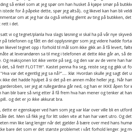
lding så enkel som at jeg spør om han husket å kjøpe smør på butikken
 istede for å påpeke dette, spør jeg altså).. og likevel kan han bli ve
mentar om at jeg har da også virkelig glemt av ting på butikken, det 
 rett i det.
 satt vi og tegnet/planla hva slags løsning vi skal ha på vår nye sky
 på telefonen og fått en del opplysninger som jeg videre hadde fortal
an likevel tegnet opp i forhold til mål som ikke gikk an å få levert, følt
 måte at leverandøren sa til meg i telefonen at dette ikke går an, så der
 Og reaksjonen lot ikke vente på seg, og den var av de verre han har hat
 det, så fint!! FLOTT!!!!". Kastet penna fra seg, reiste seg og gikk ut fo
"Hva var det egentlig jeg sa nå?"..... :klø: Hvordan skulle jeg sagt det
sk ikke det hadde hjulpet å si det på en annen måte heller jeg.. Når 
arderoben, ser jeg at rullegardina går ned, og han er IKKE åpen for i
han blir bare så ivrig etter å få frem hva han mener og tenker at han re
pill.. og det er jo ikke akkurat bra.
 dette er egenskaper ved ham som jeg var klar over ville bli en utfordr
tåle det. Men så fikk jeg for litt siden vite at han har vært utro. Og de
eten min like lang lenger når det gjelder å bære over med hans humørs
ikke bare det som er det største problemet i vårt forhold lenger. Jeg 