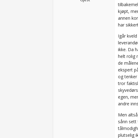
tilbakeme
kjøpt, men
annen kom
har sikkert
Igår kveld
leverandør
ikke. Da h
helt rolig
de målene.
ekspert på
og tenker 
tror fakti
skyvedørsg
egen, men 
andre inns
Men altså,
sånn sett 
tålmodigh
plutselig 