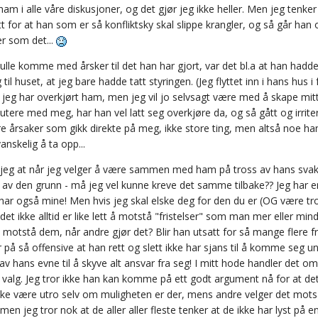
am i alle våre diskusjoner, og det gjør jeg ikke heller. Men jeg tenker 
tt for at han som er så konfliktsky skal slippe krangler, og så går han og 
er som det...
lle komme med årsker til det han har gjort, var det bl.a at han hadde 
 til huset, at jeg bare hadde tatt styringen. (Jeg flyttet inn i hans hus i
 jeg har overkjørt ham, men jeg vil jo selvsagt være med å skape mitt
utere med meg, har han vel latt seg overkjøre da, og så gått og irritert
e årsaker som gikk direkte på meg, ikke store ting, men altså noe ha
anskelig å ta opp...
 jeg at når jeg velger å være sammen med ham på tross av hans svaker
 av den grunn - må jeg vel kunne kreve det samme tilbake?? Jeg har en
g har også mine! Men hvis jeg skal elske deg for den du er (OG være t
 det ikke alltid er like lett å motstå "fristelser" som man mer eller mi
 motstå dem, når andre gjør det? Blir han utsatt for så mange flere f
 på så offensive at han rett og slett ikke har sjans til å komme seg un
v hans evne til å skyve alt ansvar fra seg! I mitt hode handler det o
 valg. Jeg tror ikke han kan komme på ett godt argument nå for at det
ikke være utro selv om muligheten er der, mens andre velger det mo
men jeg tror nok at de aller aller fleste tenker at de ikke har lyst på 