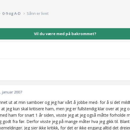
0-9 og A-D
Sånn er livet
Vil du være med på bakrommet?
. januar 2007
nnet ut at min samboer og jeg har vårt å jobbe med- for å si det mild
at jeg kun skal kritisere ham, men jeg er fullstendig klar over at jeg
 ham for snart 1 år siden, visste jeg at jeg også måtte forholde meg
 godt fra før. Derfor visste jeg på mange måter hva jeg gikk til. Blant a
akemeldinger. Jeg sier ikke kritikk, for det er ikke engang alltid det dr