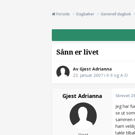
Forside
Dagbøker
Generell dagbok
Sånn er livet
Av Gjest Adrianna
23. januar 2007
i
0-9 og A-D
Gjest Adrianna
Skrevet
23
Jeg har fu
se ut som 
sammen med
ham veldig
takle tilb
Gjest