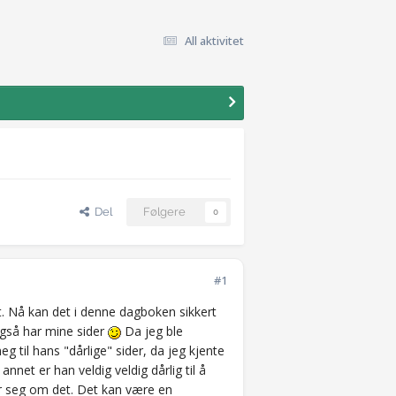
All aktivitet
Del
Følgere
0
#1
t. Nå kan det i denne dagboken sikkert
 også har mine sider
Da jeg ble
 til hans "dårlige" sider, da jeg kjente
nnet er han veldig veldig dårlig til å
eier seg om det. Det kan være en