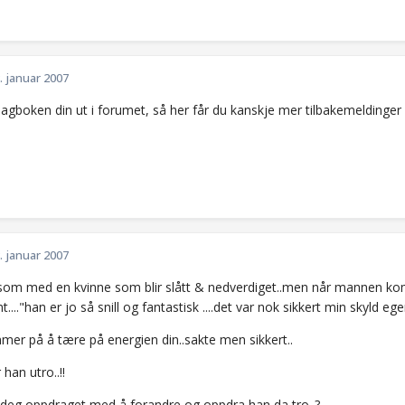
. januar 2007
dagboken din ut i forumet, så her får du kanskje mer tilbakemeldinge
. januar 2007
r som med en kvinne som blir slått & nedverdiget..men når mannen 
t...."han er jo så snill og fantastisk ....det var nok sikkert min skyld egen
mer på å tære på energien din..sakte men sikkert..
r han utro..!!
 deg oppdraget med å forandre og oppdra han da tro..?