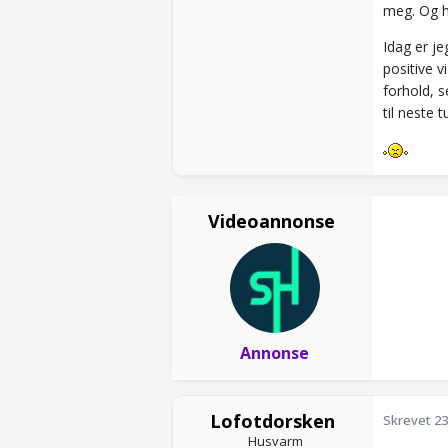
meg. Og h
Idag er je
positive v
forhold, s
til neste 
Videoannonse
Annonse
Lofotdorsken
Skrevet
23
Husvarm