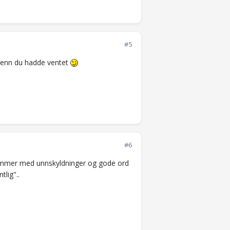
#5
r enn du hadde ventet
#6
kommer med unnskyldninger og gode ord
tlig"..