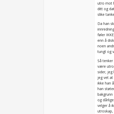
utro mot h
ditt og da
slike tank
Da han sku
innredning
føler IKKE
enn å disk
noen andr
tungt og v
Så tenker
være utro
sider, je
jeg vet at
ikke han å
han støter
bakgrunn a
og dårlige
velger å 
utroskap, 