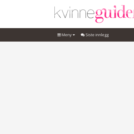
Meny
Siste innlegg