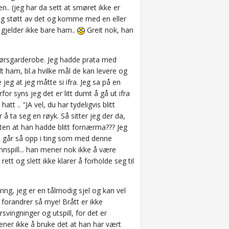
.. (jeg har da sett at smøret ikke er
ldig støtt av det og komme med en eller
gjelder ikke bare ham..
Greit nok, han
vedørsgarderobe. Jeg hadde prata med
t ham, bl.a hvilke mål de kan levere og
e jeg at jeg måtte si ifra. Jeg sa på en
for syns jeg det er litt dumt å gå ut ifra
t .. "JA vel, du har tydeligvis blitt
r å ta seg en røyk. Så sitter jeg der da,
 uten at han hadde blitt fornærma??? Jeg
han går så opp i ting som med denne
nnspill... han mener nok ikke å være
tt og slett ikke klarer å forholde seg til
ing, jeg er en tålmodig sjel og kan vel
t forandrer så mye! Brått er ikke
vingninger og utspill, for det er
mener ikke å bruke det at han har vært