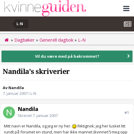
L-N
»
Dagbøker
»
Generell dagbok
»
L-N
Vil du være med på bakrommet?
Nandila's skriverier
Av Nandila
7. januar 2007
i
L-N
Nandila
#1
Skrevet
7. januar 2007
Mitt navn er Nandila, og jeg er ny her.
Riktignok; jeg her lusket litt
rundt på forumet en stund, men har ikke mannet (kvinnet?) meg opp