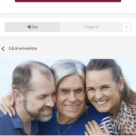
Del
Følgere
0
Gå til emneliste